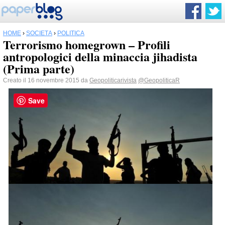
HOME
›
SOCIETÀ
›
POLITICA
Terrorismo homegrown – Profili
antropologici della minaccia jihadista
(Prima parte)
Creato il 16 novembre 2015 da
Geopoliticarivista
@GeopoliticaR
Save