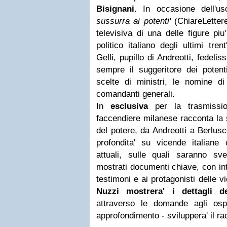
Bisignani
. In occasione dell'us
sussurra ai potenti'
(ChiareLettere
televisiva di una delle figure pi
politico italiano degli ultimi tre
Gelli, pupillo di Andreotti, fedeli
sempre il suggeritore dei potent
scelte di ministri, le nomine d
comandanti generali.
In
esclusiva
per la trasmissi
faccendiere milanese racconta la 
del potere, da Andreotti a Berlus
profondita' su vicende italiane 
attuali, sulle quali saranno sve
mostrati documenti chiave, con int
testimoni e ai protagonisti delle v
Nuzzi mostrera' i dettagli dec
attraverso le domande agli ospi
approfondimento - sviluppera' il ra