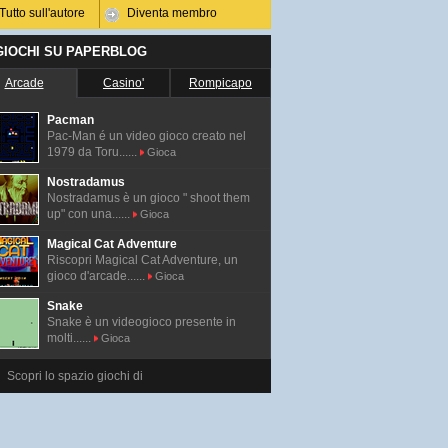
Tutto sull'autore
Diventa membro
 GIOCHI SU PAPERBLOG
Arcade
Casino'
Rompicapo
Pacman
Pac-Man é un video gioco creato nel
1979 da Toru......
Gioca
Nostradamus
Nostradamus è un gioco " shoot them
up" con una......
Gioca
Magical Cat Adventure
Riscopri Magical Cat Adventure, un
gioco d'arcade......
Gioca
Snake
Snake è un videogioco presente in
molti......
Gioca
Scopri lo spazio giochi di