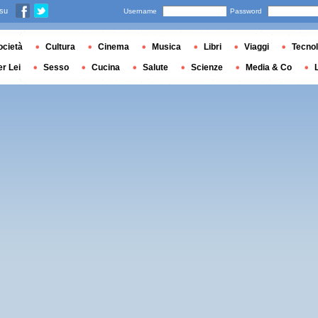
 su
Username
Password
ocietà
Cultura
Cinema
Musica
Libri
Viaggi
Tecnol
er Lei
Sesso
Cucina
Salute
Scienze
Media & Co