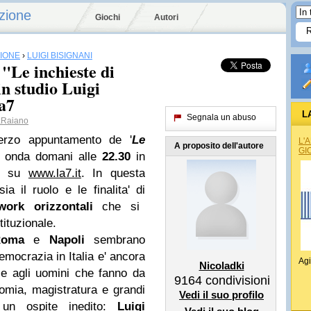
zione
Giochi
Autori
SIONE
›
LUIGI BISIGNANI
"Le inchieste di
in studio Luigi
La7
L
Segnala un abuso
aRaiano
terzo appuntamento de '
Le
L'
A proposito dell'autore
GI
in onda domani alle
22.30
in
ng
su
www.la7.it
. In questa
a il ruolo e le finalita' di
twork orizzontali
che si
tituzionale.
Roma
e
Napoli
sembrano
emocrazia in Italia e' ancora
Agi
Nicoladki
e agli uomini che fanno da
9164
condivisioni
nomia, magistratura e grandi
Vedi il suo profilo
un ospite inedito:
Luigi