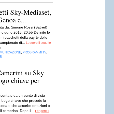
hetti Sky-Mediaset,
Genoa e...
ita da: Simone Rossi (Satred)
 giugno 2015, 20:55 Definite le
 i pacchetti della pay-tv delle
 campionato di...
Leggere il seguito
t
OMUNICAZIONE
PROGRAMMI TV
,
,
NE
Camerini su Sky
uogo chiave per
accontato da un punto di vista
l luogo chiave che precede la
cena e che assorbe emozioni e
 il camerino. Dopo il...
Leggere il