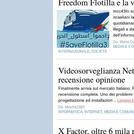
Freedom Flotilla e la 
mcc43In sol
israeliani l
quotidianam
illegali e 
dell’inform
Da
Maria Ca
MEDIA E C
INTERNAZIONALE
SOCIETÀ
,
Videosorveglianza Net
recensione opinione
Finalmente arriva sul mercato Italiano.
recensione completa. Uno dei problemi p
progettazione ed installazion...
Leggere il
Da
Mischa1987
INFORMATICA
INTERNET
MEDIA E COMUN
,
,
X Factor, oltre 6 mila