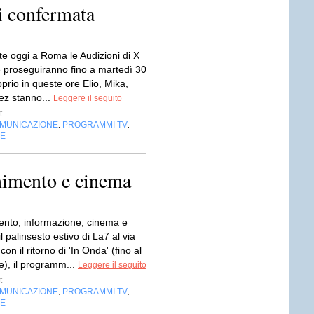
i confermata
te oggi a Roma le Audizioni di X
e proseguiranno fino a martedì 30
prio in queste ore Elio, Mika,
ez stanno...
Leggere il seguito
t
OMUNICAZIONE
PROGRAMMI TV
,
,
NE
enimento e cinema
mento, informazione, cinema e
 il palinsesto estivo di La7 al via
on il ritorno di 'In Onda' (fino al
e), il programm...
Leggere il seguito
t
OMUNICAZIONE
PROGRAMMI TV
,
,
NE