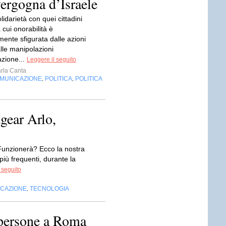
vergogna d’Israele
idarietà con quei cittadini
a cui onorabilità è
ente sfigurata dalle azioni
dalle manipolazioni
azione...
Leggere il seguito
rla Canta
OMUNICAZIONE
POLITICA
POLITICA
,
,
gear Arlo,
 Funzionerà? Ecco la nostra
iù frequenti, durante la
 seguito
ICAZIONE
TECNOLOGIA
,
 persone a Roma