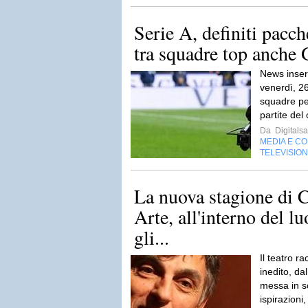
Serie A, definiti pacc
tra squadre top anche 
News inser
venerdì, 26
squadre per
partite del
Da
Digitalsa
MEDIA E C
TELEVISIO
La nuova stagione di 
Arte, all'interno del l
gli...
Il teatro r
inedito, da
messa in s
ispirazioni,