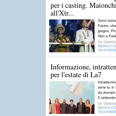
per i casting. Maionch
all'Xtr...
Sono inizia
Factor, ch
giugno. Pro
Skin e Fed
Da
Digitalsa
MEDIA E C
TELEVISIO
Informazione, intratt
per l'estate di La7
Intratteni
serie tv. e'
da domani c
5 settembr
Da
Digitalsa
MEDIA E C
TELEVISIO