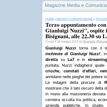
Magazine Media e Comunica
HOME
›
MEDIA E COMUNICAZIONE
›
TELEVI
Terzo appuntamento con 
Gianluigi Nuzzi", ospite 
Bisignani, alle 22.30 su 
Creato il 29 maggio 2013 da
Nicoladki
@Nicol
Gianluigi Nuzzi
torna con il 
inchieste di Gianluigi Nuzzi
', 
diretta
su
La7
e in
streami
puntata, Nuzzi indaghera' quale si
cricche, comitati d'affari, ne
annidano nelle pieghe del potere is
Le indagini della procure di
mostrare che il lato oscuro della d
in mano alla massoneria deviata 
cerniera occulta tra politica, eco
aziende pubbliche. In studio, 