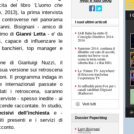
Vedi il suo blog
cita del libro
'L'uomo che
, 2013), la prima intervista
I
u' controverse nel panorama
I suoi ultimi articoli
nt'anni. Bisignani - amico di
IAB Italia ha eletto Il
ssimo di
Gianni Letta
- e' da
Consiglio Direttivo 2014-
2016
i, capace di influenzare le
i banchieri, top manager e
Sanremo 2014. continua il
dibattito sul calo di ascolti,
mentre tra breve va in
scena la terza serata
one di Gianluigi Nuzzi, il
(diretta Rai 1 e Rai HD)
sua versione sui retroscena
La ‘Future TV Anywhere’
di Ericsson trasforma
coni. Il programma indaga in
l’esperienza TV
e internazionali passate o
Si raffredda pista Fox per i
canali satellitari Digicast
lati i retroscena, saranno
(Radiocor)
erviste - spesso inedite - ai
Vedi tutti
icende raccontate. In studio,
isivi dell'inchiesta
e -
Dossier Paperblog
ti presenti e i servizi di
cconto.
Luigi Bisignani
Attualità