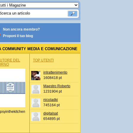
Non ancora membro?
Proponi il tuo blog
A COMMUNITY MEDIA E COMUNICAZIONE
AUTORE DEL
TOP UTENTI
ORNO
intrattenimento
1608418 pt
Maestro Roberto
1231904 pt
nicoladki
745164 pt
psyinthekitchen
digitalsat
654895 pt