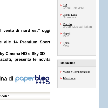
La7
Canali Televisivi
Gianni Letta
Giornalisti
Ministri
Gruppi Musicali Italiani
l vento di nord est” oggi
Napoli
Mete
de alle 14 Premium Sport
Roma
Mete
 Sky Cinema HD e Sky 3D
scolti, presenta le novità
Magazines
Media e Comunicazione
ina di
Televisione
icoli :