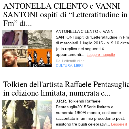
ANTONELLA CILENTO e VANNI
SANTONI ospiti di “Letteratitudine in
Fm” di...
ANTONELLA CILENTO e VANNI
SANTONI ospiti di “Letteratitudine in Fm
di mercoledì 1 luglio 2015 - h. 9:10 circa
(e in replica nei seguenti 4
appuntamenti:...
Leggere il seguito
Da
Letteratitudine
CULTURA
LIBRI
,
Tolkien dell'artista Raffaele Pentasugli
in edizione limitata, numerata e...
J.R.R. Tolkiendi Raffaele
Pentasuglia2015Serie limitata e
numerata 1/50Al mondo, così come
raccontato in un mio precedente post,
esistono tre busti celebrativi...
Leggere il