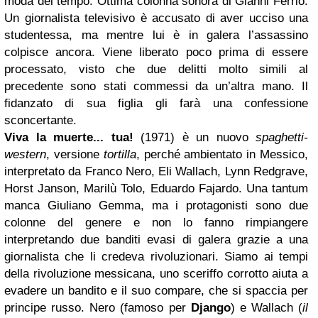
moda del tempo. Ottima colonna sonora di Gianni Ferrio.
Un giornalista televisivo è accusato di aver ucciso una
studentessa, ma mentre lui è in galera l’assassino
colpisce ancora. Viene liberato poco prima di essere
processato, visto che due delitti molto simili al
precedente sono stati commessi da un’altra mano. Il
fidanzato di sua figlia gli farà una confessione
sconcertante.
Viva la muerte... tua!
(1971) è un nuovo
spaghetti-
western
, versione
tortilla
, perché ambientato in Messico,
interpretato da Franco Nero, Eli Wallach, Lynn Redgrave,
Horst Janson, Marilù Tolo, Eduardo Fajardo. Una tantum
manca Giuliano Gemma, ma i protagonisti sono due
colonne del genere e non lo fanno rimpiangere
interpretando due banditi evasi di galera grazie a una
giornalista che li credeva rivoluzionari. Siamo ai tempi
della rivoluzione messicana, uno sceriffo corrotto aiuta a
evadere un bandito e il suo compare, che si spaccia per
principe russo. Nero (famoso per
Django
) e Wallach (
il