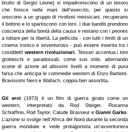
brutto
di Sergio Leone) si impadroniscono di un tesoro
che finisce nelle mani dell’esercito, per questo si
uniscono a un gruppo di rivoltosi messicani, recuperano
il bottino e lo spartiscono con loro. I due banditi prendono
coscienza della bontà della causa e restano con i
peones
a lottare per la libertà. La pellicola - con tutti i limiti di un
cinema ironico e avventuroso - può essere inserita tra i
cosiddetti
western rivoluzionari.
Tessari accentua i toni
grotteschi e paradossali, come suo stile, alternando
scene di azione ad altissimi livelli a momenti di pura
farsa che anticipa le commedie western di Enzo Barboni.
Bravissimi Nero e Wallach, coppia ben assortita.
Gli eroi
(1973) è un film di guerra girato come un
western, interpretato da Rod Steiger, Rosanna
Schiaffino, Rod Taylor, Calude Brasseur e
Gianni Garko
.
L’azione si svolge nell’Africa del Nord durante la seconda
guerra mondiale e vede protagonista un’avventuriera