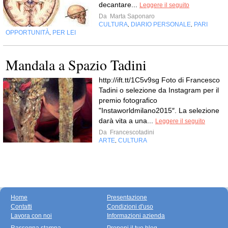
decantare...
Leggere il seguito
Da
Marta Saponaro
CULTURA
DIARIO PERSONALE
PARI
,
,
OPPORTUNITÀ
PER LEI
,
Mandala a Spazio Tadini
http://ift.tt/1C5v9sg Foto di Francesco
Tadini o selezione da Instagram per il
premio fotografico
"Instaworldmilano2015″. La selezione
darà vita a una...
Leggere il seguito
Da
Francescotadini
ARTE
CULTURA
,
Home
Presentazione
Contatti
Condizioni d'uso
Lavora con noi
Informazioni azienda