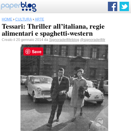
HOME
›
CULTURA
›
ARTE
Tessari: Thriller all’italiana, regie
alimentari e spaghetti-western
Creato il 20 gennaio 2014 da
Signoradeifiltriblog
@signoradeifiltr
Save