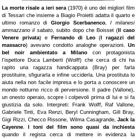
La morte risale a ieri sera
(1970) è uno dei migliori film
di Tessari che insieme a Biagio Proietti adatta il quarto e
ultimo romanzo di
Giorgio Scerbanenco
,
I milanesi
ammazzano il sabato
, subito dopo che Boisset (
Il caso
Venere privata
) e
Fernando di Leo
(
I ragazzi del
massacro
) avevano condotto analoghe operazioni.
Un
bel noir ambientato a Milano
con protagonista
l’ispettore Duca Lamberti (Wolff) che cerca di chi ha
rapito una ragazza handicappata (Bray) per farla
prostituire, sfigurarla e infine ucciderla. Una prostituta lo
aiuta nella non facile impresa e lo porta a conoscere un
mondo notturno ricco di perversione. Il padre (Vallone),
un onesto operaio, scopre i colpevoli prima di lui e si fa
giustizia da solo. Interpreti: Frank Wolff, Raf Vallone,
Gabriele Tinti, Eva Renzi, Beryl Cunningham, Gill Bray,
Gigi Rizzi, Checco Rissone, Wilma Casagrande,
Jack la
Cayenne
.
I toni del film sono quasi da inchiesta
quando il regista cerca di mettere in evidenza la