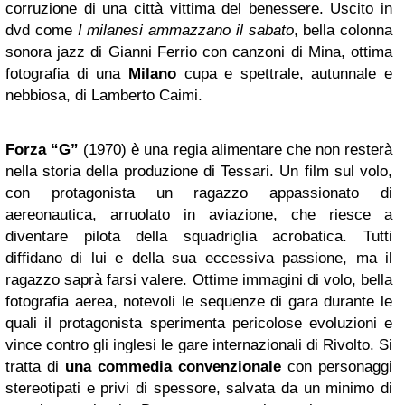
corruzione di una città vittima del benessere. Uscito in
dvd come
I milanesi ammazzano il sabato
, bella colonna
sonora jazz di Gianni Ferrio con canzoni di Mina, ottima
fotografia di una
Milano
cupa e spettrale, autunnale e
nebbiosa, di Lamberto Caimi.
Forza “G”
(1970) è una regia alimentare che non resterà
nella storia della produzione di Tessari. Un film sul volo,
con protagonista un ragazzo appassionato di
aereonautica, arruolato in aviazione, che riesce a
diventare pilota della squadriglia acrobatica. Tutti
diffidano di lui e della sua eccessiva passione, ma il
ragazzo saprà farsi valere. Ottime immagini di volo, bella
fotografia aerea, notevoli le sequenze di gara durante le
quali il protagonista sperimenta pericolose evoluzioni e
vince contro gli inglesi le gare internazionali di Rivolto. Si
tratta di
una commedia convenzionale
con personaggi
stereotipati e privi di spessore, salvata da un minimo di