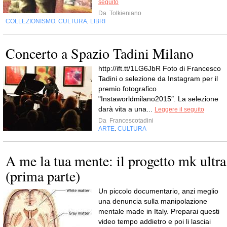
seguito
Da
Tolkieniano
COLLEZIONISMO
CULTURA
LIBRI
,
,
Concerto a Spazio Tadini Milano
http://ift.tt/1LG6JbR Foto di Francesco
Tadini o selezione da Instagram per il
premio fotografico
"Instaworldmilano2015″. La selezione
darà vita a una...
Leggere il seguito
Da
Francescotadini
ARTE
CULTURA
,
A me la tua mente: il progetto mk ultra
(prima parte)
Un piccolo documentario, anzi meglio
una denuncia sulla manipolazione
mentale made in Italy. Preparai questi
video tempo addietro e poi li lasciai