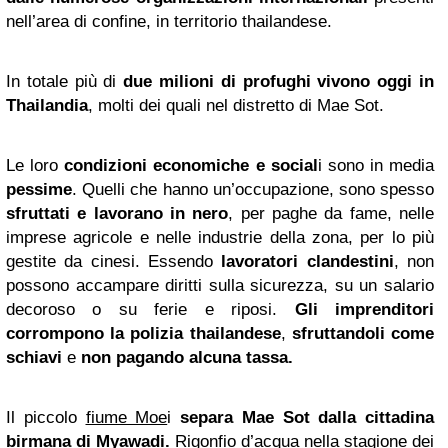
nell’area di confine, in territorio thailandese.
In totale più di
due milioni di profughi vivono oggi in
Thailandia
, molti dei quali nel distretto di Mae Sot.
Le loro
condizioni economiche e social
i sono in media
pessime
. Quelli che hanno un’occupazione, sono spesso
sfruttati e lavorano in nero
, per paghe da fame, nelle
imprese agricole e nelle industrie della zona, per lo più
gestite da cinesi. Essendo
lavoratori clandestini
, non
possono accampare diritti sulla sicurezza, su un salario
decoroso o su ferie e riposi.
Gli imprenditori
corrompono la polizia thailandese
,
sfruttandoli come
schiavi
e
non pagando alcuna tassa.
Il piccolo
fiume Moe
i
separa Mae Sot dalla cittadina
birmana di Myawadi.
Rigonfio d’acqua nella stagione dei