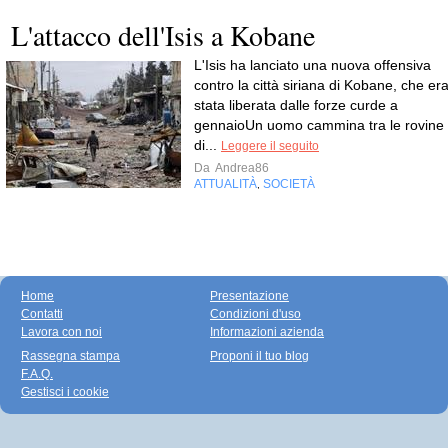
L'attacco dell'Isis a Kobane
L'Isis ha lanciato una nuova offensiva
contro la città siriana di Kobane, che er
stata liberata dalle forze curde a
gennaioUn uomo cammina tra le rovine
di...
Leggere il seguito
Da
Andrea86
ATTUALITÀ
SOCIETÀ
,
Home
Presentazione
Contatti
Condizioni d'uso
Lavora con noi
Informazioni azienda
Rassegna stampa
Proponi il tuo blog
F.A.Q.
Gestisci i cookie