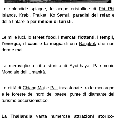
Le splendide spiagge, le acque cristalline di
Phi Phi
Islands
,
Krabi
,
Phuket
,
Ko Samui
,
paradisi del relax
e
della tintarella per
milioni di turisti
.
Le mille luci, lo
street food
,
i mercati flottanti
,
i templi,
l’energia,
il caos
e
la magia
di una
Bangkok
che non
dorme mai.
La meravigliosa città storica di Ayutthaya, Patrimonio
Mondiale dell’Umanità.
Le città di
Chiang Ma
i e
Pai
, incastonate tra le montagne
e le foreste del nord del paese, punte di diamante del
turismo escursionistico.
La Thailandia
vanta numerose
attrazioni storico-