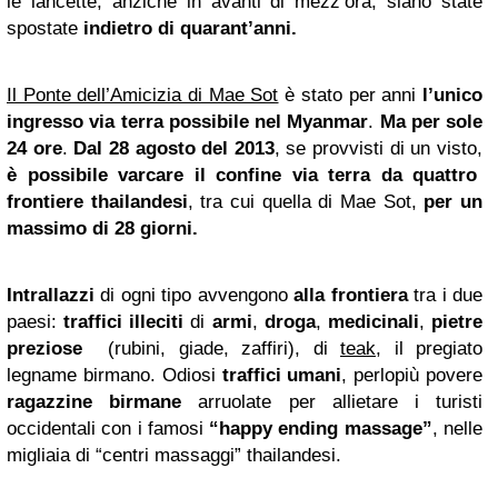
le lancette, anziché in avanti di mezz’ora, siano state
spostate
indietro di
quarant’anni.
Il Ponte dell’Amicizia di Mae Sot
è stato per anni
l’unico
ingresso via terra possibile nel Myanmar
.
Ma per sole
24 ore
.
Dal 28 agosto del 2013
, se provvisti di un visto,
è possibile varcare il confine via terra da quattro
frontiere
thailandesi
, tra cui quella di Mae Sot,
per un
massimo di 28 giorni.
Intrallazzi
di ogni tipo avvengono
alla frontiera
tra i due
paesi:
traffici illeciti
di
armi
,
droga
,
medicinali
,
pietre
preziose
(rubini, giade, zaffiri), di
teak,
il pregiato
legname birmano. Odiosi
traffici umani
, perlopiù povere
ragazzine
birmane
arruolate per allietare i turisti
occidentali con i famosi
“happy ending massage”
, nelle
migliaia di “centri massaggi” thailandesi.