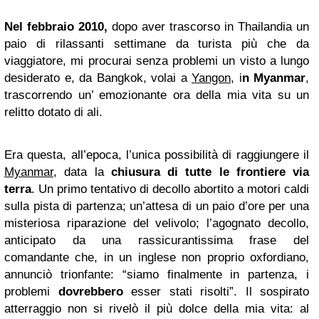
Nel febbraio 2010,
dopo aver trascorso in Thailandia un
paio di rilassanti settimane da turista più che da
viaggiatore, mi procurai senza problemi un visto a lungo
desiderato e, da Bangkok, volai a
Yangon
, i
n Myanmar
,
trascorrendo un’ emozionante ora della mia vita su un
relitto dotato di ali.
Era questa, all’epoca, l’unica possibilità di raggiungere il
Myanmar,
data la
chiusura di tutte le frontiere via
terra
. Un primo tentativo di decollo abortito a motori caldi
sulla pista di partenza; un’attesa di un paio d’ore per una
misteriosa riparazione del velivolo; l’agognato decollo,
anticipato da una rassicurantissima frase del
comandante che, in un inglese non proprio oxfordiano,
annunciò trionfante: “siamo finalmente in partenza, i
problemi
dovrebbero
esser stati risolti”. Il sospirato
atterraggio non si rivelò il più dolce della mia vita: al