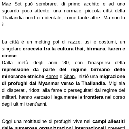
Mae Sot
può sembrare, di primo acchito e ad uno
sguardo poco attento, una normale, piccola città della
Thailandia nord occidentale, come tante altre. Ma non lo
è.
La città è un
melting pot
di razze, usi e costumi, un
singolare
crocevia tra la cultura thai, birmana, karen e
cinese.
Dalla metà degli anni ’80, con l’inasprirsi della
repressione da parte del regime birmano delle
minoranze etniche
Karen
e
Shan
, iniziò una
migrazione
di profughi dal Myanmar verso la Thailandia.
Migliaia
di disperati, ridotti alla fame o perseguitati dal regime dei
militari, hanno varcato illegalmente la
frontiera
nel corso
degli ultimi trent’anni.
Oggi una moltitudine di profughi vive nei
campi allestiti
dalle numerose organizzazioni internazionali
presenti