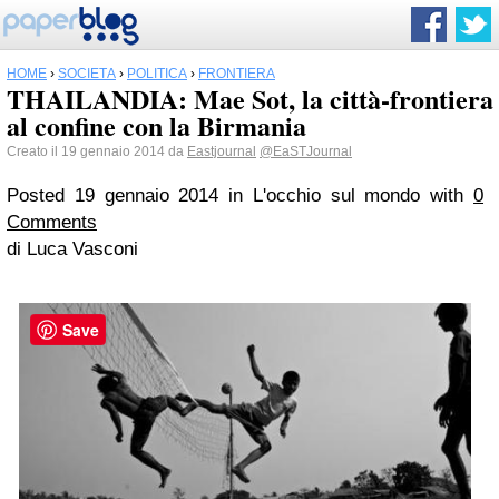
HOME
›
SOCIETÀ
›
POLITICA
›
FRONTIERA
THAILANDIA: Mae Sot, la città-frontiera
al confine con la Birmania
Creato il 19 gennaio 2014 da
Eastjournal
@EaSTJournal
Posted 19 gennaio 2014
in L'occhio sul mondo
with
0
Comments
di Luca Vasconi
Save