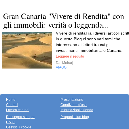
Gran Canaria "Vivere di Rendita" con
gli immobili: verità o leggenda...
Vivere di renditaTra i diversi articoli scritt
in questo Blog ci sono vari temi che
interessano ai lettori tra cui gli
investimenti immobiliari alle Canarie.
Leggere il seguito
Da
Moirarj
VIAGGI
Home
Presentazione
Contatti
Condizioni d'uso
Lavora con noi
Informazioni azienda
Rassegna stampa
Proponi il tuo blog
F.A.Q.
Gestisci i cookie