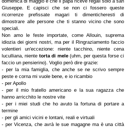
domenica di maggio e che il papà riceve regali solo a san
Giuseppe. E capisci che se non ci fossero queste
ricorrenze prefissate magari ti dimenticheresti di
dimostrare alle persone che ti stanno vicino che sono
speciali.
Non amo le feste importate, come Allouin, suprema
idiozia dei giorni nostri, ma per il Ringraziamento faccio
volentieri un'eccezione: niente tacchino, niente cena
luculliana, niente
torta di mele
(uhm, per questa forse ci
faccio un pensierino). Voglio però dire grazie:
- per la mia famiglia, che anche se ne scrivo sempre
peste e corna mi vuole bene, e io ricambio
- per Apollo
- per il mio fratello americano e la sua ragazza che
hanno arricchito le nostre vite
- per i miei studi che ho avuto la fortuna di portare a
termine
- per gli amici vicini e lontani, reali e virtuali
- per Vicenza, che avrà le sue magagne ma è una città