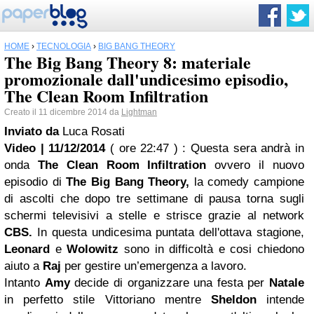
HOME
›
TECNOLOGIA
›
BIG BANG THEORY
The Big Bang Theory 8: materiale
promozionale dall'undicesimo episodio,
The Clean Room Infiltration
Creato il 11 dicembre 2014 da
Lightman
Inviato da
Luca Rosati
Video | 11/12/2014
( ore 22:47 )
: Questa sera andrà in
onda
The Clean Room Infiltration
ovvero il nuovo
episodio di
The Big Bang Theory,
la comedy campione
di ascolti che dopo tre settimane di pausa torna sugli
schermi televisivi a stelle e strisce grazie al network
CBS.
In questa undicesima puntata dell'ottava stagione,
Leonard
e
Wolowitz
sono in difficoltà e cosi chiedono
aiuto a
Raj
per gestire un’emergenza a lavoro.
Intanto
Amy
decide di organizzare una festa per
Natale
in perfetto stile Vittoriano mentre
Sheldon
intende