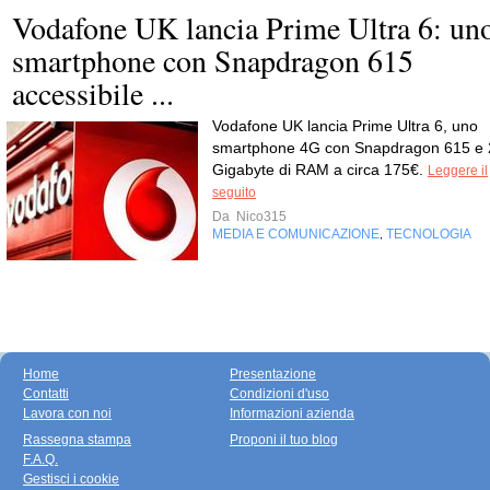
Vodafone UK lancia Prime Ultra 6: un
smartphone con Snapdragon 615
accessibile ...
Vodafone UK lancia Prime Ultra 6, uno
smartphone 4G con Snapdragon 615 e 
Gigabyte di RAM a circa 175€.
Leggere il
seguito
Da
Nico315
MEDIA E COMUNICAZIONE
TECNOLOGIA
,
Home
Presentazione
Contatti
Condizioni d'uso
Lavora con noi
Informazioni azienda
Rassegna stampa
Proponi il tuo blog
F.A.Q.
Gestisci i cookie