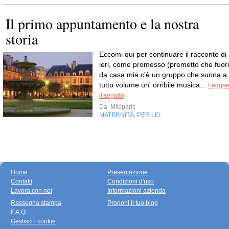
Il primo appuntamento e la nostra
storia
Eccomi qui per continuare il racconto di
ieri, come promesso (premetto che fuori
da casa mia c'è un gruppo che suona a
tutto volume un' orribile musica...
Legger
il seguito
Da
Mikiparis
MATERNITÀ
PER LEI
,
Home
Presentazione
Contatti
Condizioni d'uso
Lavora con noi
Informazioni azienda
Rassegna stampa
Proponi il tuo blog
F.A.Q.
Gestisci i cookie