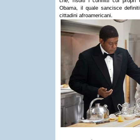
che, risolti i conflitti coi propri
Obama, il quale sancisce definiti
cittadini afroamericani.