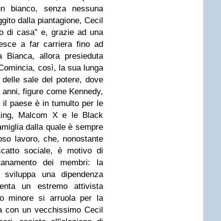
un bianco, senza nessuna
ito dalla piantagione, Cecil
o di casa” e, grazie ad una
iesce a far carriera fino ad
 Bianca, allora presieduta
Comincia, così, la sua lunga
e delle sale del potere, dove
i anni, figure come Kennedy,
il paese è in tumulto per le
 King, Malcom X e le Black
amiglia dalla quale è sempre
oso lavoro, che, nonostante
catto sociale, è motivo di
ntanamento dei membri: la
 sviluppa una dipendenza
iventa un estremo attivista
io minore si arruola per la
na con un vecchissimo Cecil