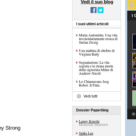
Vedi il suo blog
I
I suoi ultimi articoli
Maria Antonietta. Una vita
involontariamente eroica di
Stefan Zweig
Una mattina di ottobre di
Virginia Baily
Segnalazione: La vita
segreta e la strana morte
della signorina Milne di
Andrew Nicoll
Lo Chiamavano Jeeg
Robot. Il Film.
Vedi tutti
Dossier Paperblog
Lenny Kravitz
Musicisti Stranieri
ny Strong
Spike Lee