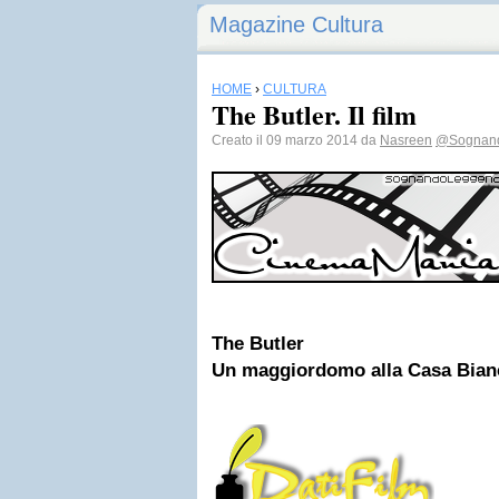
Magazine Cultura
HOME
›
CULTURA
The Butler. Il film
Creato il 09 marzo 2014 da
Nasreen
@Sognan
The Butler
Un maggiordomo alla Casa Bian