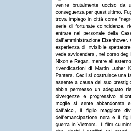
venire brutalmente ucciso da 
conseguenza per quest’ultimo. Fugg
trova impiego in città come “negr
serie di fortunate coincidenze, r
entrare nel personale della Casa
dall’amministrazione Eisenhower. 
esperienza di invisibile spettator
vede avvicendarsi, nel corso degl
Nixon e Regan, mentre all’esterno 
rivendicazioni di Martin Luther
Panters. Cecil si costruisce una f
assente a causa del suo prestigi
abbia permesso un adeguato ris
divergenze e progressivo allo
moglie si sente abbandonata e
dall’alcol, il figlio maggiore d
dell’emancipazione nera e il figl
guerra in Vietnam. Il film culmi