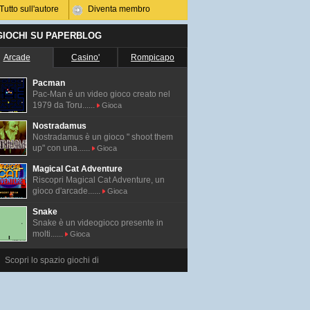
Tutto sull'autore
Diventa membro
 GIOCHI SU PAPERBLOG
Arcade
Casino'
Rompicapo
Pacman
Pac-Man é un video gioco creato nel
1979 da Toru......
Gioca
Nostradamus
Nostradamus è un gioco " shoot them
up" con una......
Gioca
Magical Cat Adventure
Riscopri Magical Cat Adventure, un
gioco d'arcade......
Gioca
Snake
Snake è un videogioco presente in
molti......
Gioca
Scopri lo spazio giochi di