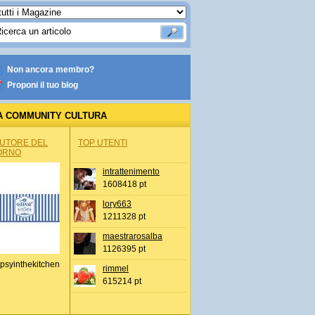
Non ancora membro?
Proponi il tuo blog
A COMMUNITY CULTURA
AUTORE DEL
TOP UTENTI
ORNO
intrattenimento
1608418 pt
lory663
1211328 pt
maestrarosalba
1126395 pt
psyinthekitchen
rimmel
615214 pt