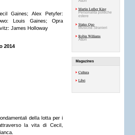
Attori
Martin Luther King
Personalità politiche
cil Gaines; Alex Petyfer:
estere
owo: Louis Gaines; Opra
Status Quo
avitz: James Holloway
Musicisti Stranieri
Robin Williams
Attori
io 2014
Magazines
Cultura
Libri
fondamentali della lotta per i
 attraverso la vita di Cecil,
ianca.