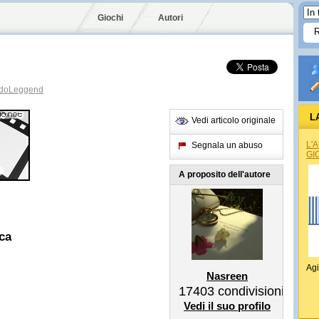
Giochi
Autori
doLeggend
L
Vedi articolo originale
L'
Segnala un abuso
GI
A proposito dell'autore
ca
Agi
Nasreen
17403
condivisioni
Vedi il suo profilo