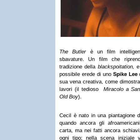
The Butler
è un film intellige
sbavature. Un film che ripren
tradizione della
blackspoitation,
e
possibile erede di uno
Spike Lee
c
sua vena creativa, come dimostrano
lavori (il tedioso
Miracolo a San
Old Boy
).
Cecil è nato in una piantagione d
quando ancora gli afroamericani 
carta, ma nei fatti ancora schiavi
ogni tipo; nella scena iniziale 