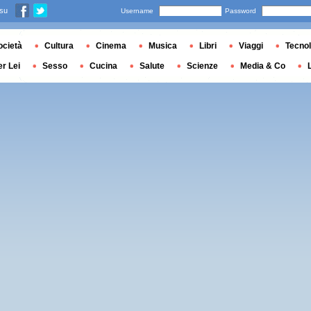
 su
Username
Password
ocietà
Cultura
Cinema
Musica
Libri
Viaggi
Tecnol
er Lei
Sesso
Cucina
Salute
Scienze
Media & Co