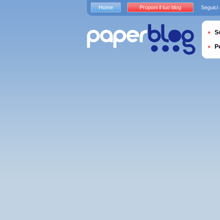
Home
Proponi il tuo blog
Seguici
S
P