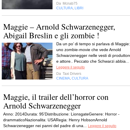
Da
Mcnab75
CULTURA
LIBRI
,
Maggie – Arnold Schwarzenegger,
Abigail Breslin e gli zombie !
Da un po’ di tempo si parlava di Maggie:
uno zombie-movie che vede Arnold
Schwarzenegger nelle vesti di produttor
e attore.. Peccato che Schwarzi abbia...
Leggere il seguito
Da
Taxi Drivers
CINEMA
CULTURA
,
Maggie, il trailer dell’horror con
Arnold Schwarzenegger
Anno: 2014Durata: 95'Distribuzione: LionsgateGenere: Horror -
drammaticoNazionalita: USARegia: Henry HobsonArnold
Schwarzenegger nei panni del padre di una...
Leggere il seguito