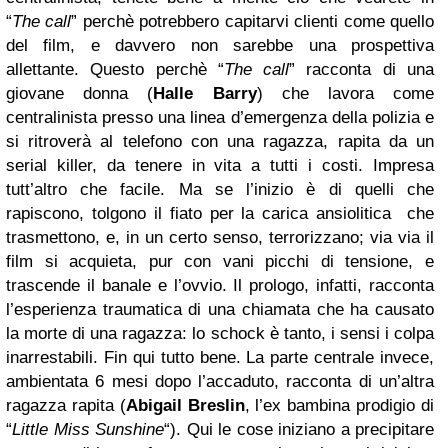
“
The call
” perchè potrebbero capitarvi clienti come quello
del film, e davvero non sarebbe una prospettiva
allettante. Questo perchè “
The call
” racconta di una
giovane donna (
Halle Barry
) che lavora come
centralinista presso una linea d’emergenza della polizia e
si ritroverà al telefono con una ragazza, rapita da un
serial killer, da tenere in vita a tutti i costi. Impresa
tutt’altro che facile. Ma se l’inizio è di quelli che
rapiscono, tolgono il fiato per la carica ansiolitica che
trasmettono, e, in un certo senso, terrorizzano; via via il
film si acquieta, pur con vani picchi di tensione, e
trascende il banale e l’ovvio. Il prologo, infatti, racconta
l’esperienza traumatica di una chiamata che ha causato
la morte di una ragazza: lo schock è tanto, i sensi i colpa
inarrestabili. Fin qui tutto bene. La parte centrale invece,
ambientata 6 mesi dopo l’accaduto, racconta di un’altra
ragazza rapita (
Abigail Breslin
, l’ex bambina prodigio di
“
Little Miss Sunshine
“). Qui le cose iniziano a precipitare