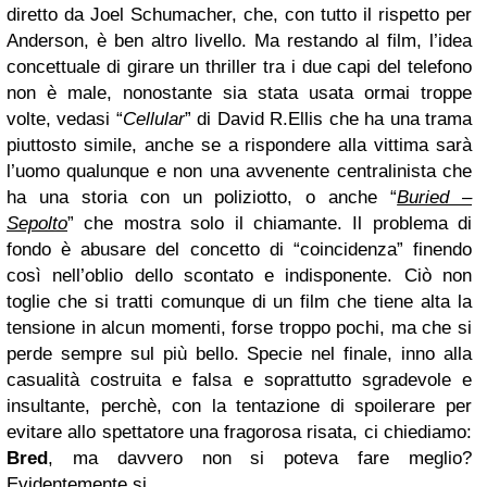
diretto da Joel Schumacher, che, con tutto il rispetto per
Anderson, è ben altro livello. Ma restando al film, l’idea
concettuale di girare un thriller tra i due capi del telefono
non è male, nonostante sia stata usata ormai troppe
volte, vedasi “
Cellular
” di David R.Ellis che ha una trama
piuttosto simile, anche se a rispondere alla vittima sarà
l’uomo qualunque e non una avvenente centralinista che
ha una storia con un poliziotto, o anche “
Buried –
Sepolto
” che mostra solo il chiamante. Il problema di
fondo è abusare del concetto di “coincidenza” finendo
così nell’oblio dello scontato e indisponente. Ciò non
toglie che si tratti comunque di un film che tiene alta la
tensione in alcun momenti, forse troppo pochi, ma che si
perde sempre sul più bello. Specie nel finale, inno alla
casualità costruita e falsa e soprattutto sgradevole e
insultante, perchè, con la tentazione di spoilerare per
evitare allo spettatore una fragorosa risata, ci chiediamo:
Bred
, ma davvero non si poteva fare meglio?
Evidentemente si.