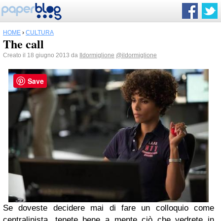
HOME
›
CULTURA
The call
Creato il 18 giugno 2013 da
Ildormiglione
@ildormiglione
Save
Se doveste decidere mai di fare un colloquio come
centralinista, tenete bene a mente ciò che vedrete in