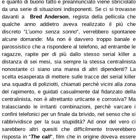
e quanto di buono fatto e preannunciato viene sbriciolato
da una serie di situazioni indisponenti. Se ci si trovasse
davanti a
Bred Anderson
, regista della pellicola che
qualche anno addietro aveva realizzato il più che
discreto “
L’uomo senza sonno
“, verrebbero spontanee
alcune domande: Ma non è davvero troppo banale e
parossistico che a rispondere al telefono, ad entrambe le
ragazze, rapite per di più dallo stesso serial killer a
distanza di sei mesi, sia sempre la stessa centralinista
nonostante ci siano una marea di altri dipendenti? La
scelta esasperata di mettere sulle tracce del serial killer
una squadra di poliziotti, chiamati perchè vicini alla zona
del rapimento, e guidati casualmente dal fidanzato della
centralinista, non è altrettanto urticante e corrosiva? Ma
tralasciando le irritanti combinazioni, perchè varcare i
confini telefonici per un finale da brivido, nel senso che si
rabbrividisce per la sua stupidità? Ad onor del vero ci
sarebbero altri quesiti che difficilmente troverebbero
risposta in “
The call
“, film che in origine doveva essere