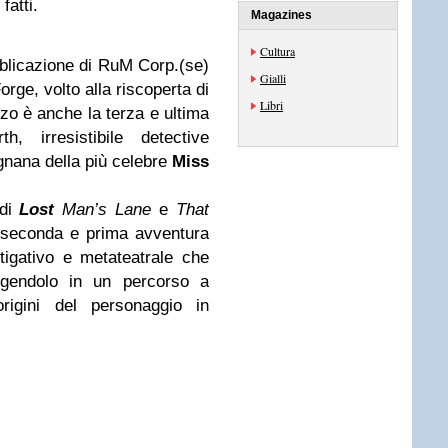
fatti.
Magazines
Cultura
bblicazione di RuM Corp.(se)
Gialli
orge, volto alla riscoperta di
Libri
anzo è anche la terza e ultima
h, irresistibile detective
ignana della più celebre
Miss
 di
Lost
Man’s Lane
e
That
e seconda e prima avventura
tigativo e metateatrale che
volgendolo in un percorso a
origini del personaggio in