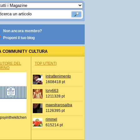
Non ancora membro?
Proponi il tuo blog
A COMMUNITY CULTURA
AUTORE DEL
TOP UTENTI
ORNO
intrattenimento
1608418 pt
lory663
1211328 pt
maestrarosalba
1126395 pt
psyinthekitchen
rimmel
615214 pt