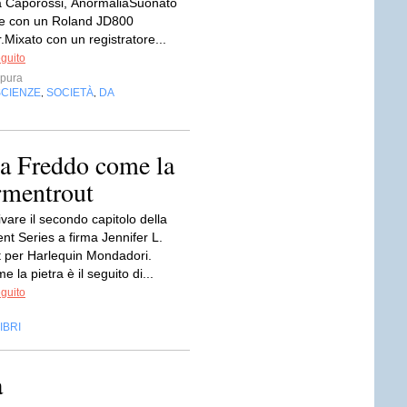
 Caporossi, AnormaliaSuonato
e con un Roland JD800
.Mixato con un registratore...
eguito
mpura
SCIENZE
SOCIETÀ
DA
,
,
a Freddo come la
Armentrout
ivare il secondo capitolo della
nt Series a firma Jennifer L.
 per Harlequin Mondadori.
 la pietra è il seguito di...
eguito
IBRI
a