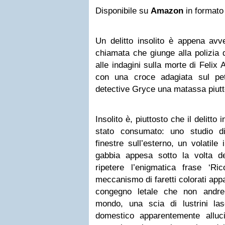
Disponibile su
Amazon
in formato
Un delitto insolito è appena avv
chiamata che giunge alla polizia 
alle indagini sulla morte di Feli
con una croce adagiata sul pet
detective Gryce una matassa piutto
Insolito è, piuttosto che il delitto 
stato consumato: uno studio di
finestre sull’esterno, un volatile 
gabbia appesa sotto la volta d
ripetere l’enigmatica frase ‘Ri
meccanismo di faretti colorati app
congegno letale che non andre
mondo, una scia di lustrini la
domestico apparentemente alluc