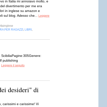
o in Italia mi annoiavo molto, e
 del divertimento per me era
ibri in inglese su amazon e
li sul blog. Adesso che...
Leggere
ttainglese
RA PER RAGAZZI
LIBRI
,
,
ia ScibiliaPagine:305Genere:
f publishing
.
Leggere il seguito
ei desideri" di
 carissimi e carissime! Vi