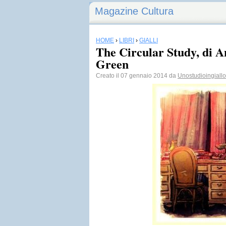
Magazine Cultura
HOME
›
LIBRI
›
GIALLI
The Circular Study, di 
Green
Creato il 07 gennaio 2014 da
Unostudioingiallo