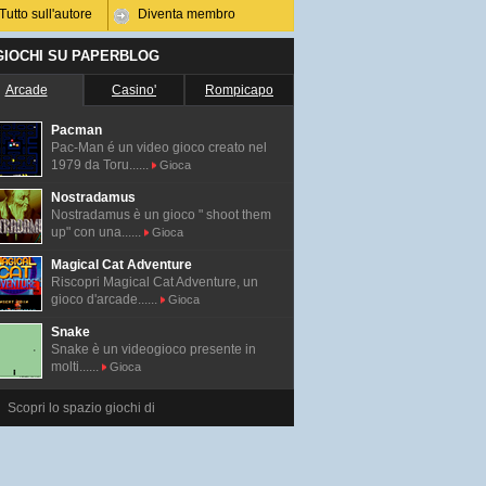
Tutto sull'autore
Diventa membro
 GIOCHI SU PAPERBLOG
Arcade
Casino'
Rompicapo
Pacman
Pac-Man é un video gioco creato nel
1979 da Toru......
Gioca
Nostradamus
Nostradamus è un gioco " shoot them
up" con una......
Gioca
Magical Cat Adventure
Riscopri Magical Cat Adventure, un
gioco d'arcade......
Gioca
Snake
Snake è un videogioco presente in
molti......
Gioca
Scopri lo spazio giochi di