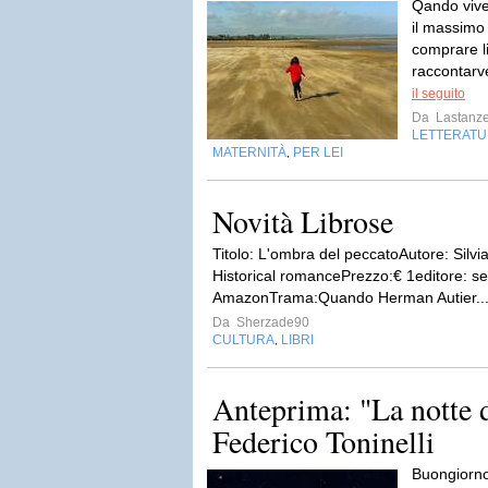
Qando vivev
il massimo
comprare l
raccontarve
il seguito
Da
Lastanze
LETTERATU
MATERNITÀ
PER LEI
,
Novità Librose
Titolo: L'ombra del peccatoAutore: Silv
Historical romancePrezzo:€ 1editore: sel
AmazonTrama:Quando Herman Autier..
Da
Sherzade90
CULTURA
LIBRI
,
Anteprima: "La notte d
Federico Toninelli
Buongiorno,