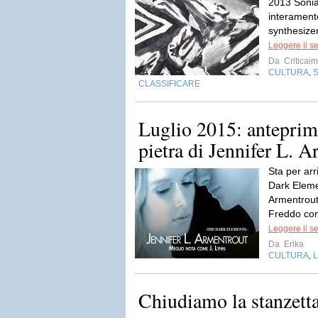
2013 Sonia
interament
synthesizer
Leggere il s
Da
Criticai
CULTURA
,
CLASSIFICARE
Luglio 2015: anteprim
pietra di Jennifer L. 
Sta per arr
Dark Eleme
Armentrout
Freddo come
Leggere il s
Da
Erika
CULTURA
L
,
Chiudiamo la stanzett