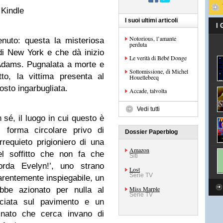
 Kindle
I suoi ultimi articoli
I
Notorious, l’amante
enuto: questa la misteriosa
perduta
di New York e che dà inizio
Le verità di Bébé Donge
x Adams. Pugnalata a morte e
Sottomissione, di Michel
to, la vittima presenta al
Houellebecq
sto ingarbugliata.
Accade, talvolta
Vedi tutti
in sé, il luogo in cui questo è
 forma circolare privo di
Dossier Paperblog
irrequieto prigioniero di una
Amazon
el soffitto che non fa che
Siti
corda Evelyn!’, uno strano
Lost
Serie TV
arentemente inspiegabile, un
Miss Marple
bbe azionato per nulla al
Serie TV
sciata sul pavimento e un
inato che cerca invano di