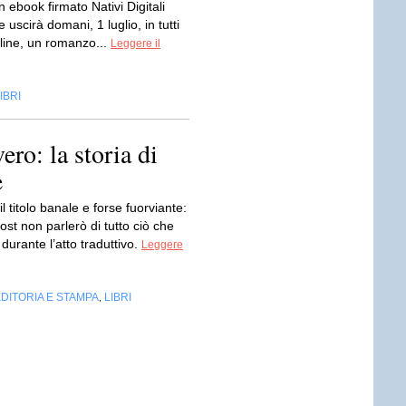
 ebook firmato Nativi Digitali
 uscirà domani, 1 luglio, in tutti
nline, un romanzo...
Leggere il
IBRI
ero: la storia di
e
l titolo banale e forse fuorviante:
ost non parlerò di tutto ciò che
durante l’atto traduttivo.
Leggere
DITORIA E STAMPA
LIBRI
,