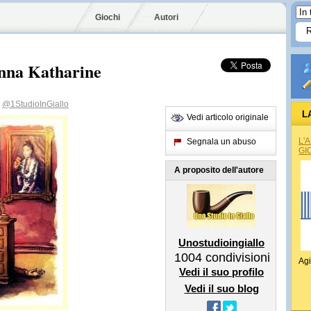
Giochi
Autori
Anna Katharine
@1StudioInGiallo
L
Vedi articolo originale
L'
Segnala un abuso
GI
A proposito dell'autore
Unostudioingiallo
1004
condivisioni
Agi
Vedi il suo profilo
Vedi il suo blog