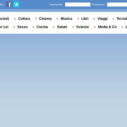
 su
Username
Password
ocietà
Cultura
Cinema
Musica
Libri
Viaggi
Tecnol
er Lei
Sesso
Cucina
Salute
Scienze
Media & Co