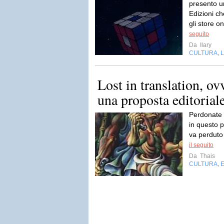
presento un
Edizioni che
gli store o
seguito
Da
Ilary
CULTURA
L
,
Lost in translation, ovv
una proposta editorial
Perdonate i
in questo p
va perduto 
il seguito
Da
Thais
CULTURA
E
,