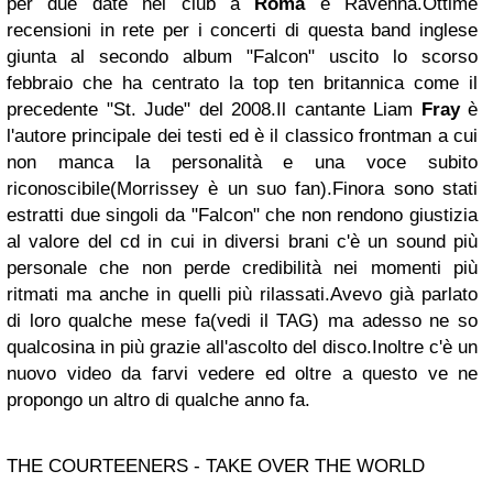
per due date nei club a
Roma
e Ravenna.Ottime
recensioni in rete per i concerti di questa band inglese
giunta al secondo album "Falcon" uscito lo scorso
febbraio che ha centrato la top ten britannica come il
precedente "St. Jude" del 2008.Il cantante Liam
Fray
è
l'autore principale dei testi ed è il classico frontman a cui
non manca la personalità e una voce subito
riconoscibile(Morrissey è un suo fan).Finora sono stati
estratti due singoli da "Falcon" che non rendono giustizia
al valore del cd in cui in diversi brani c'è un sound più
personale che non perde credibilità nei momenti più
ritmati ma anche in quelli più rilassati.Avevo già parlato
di loro qualche mese fa(vedi il TAG) ma adesso ne so
qualcosina in più grazie all'ascolto del disco.Inoltre c'è un
nuovo video da farvi vedere ed oltre a questo ve ne
propongo un altro di qualche anno fa.
THE COURTEENERS - TAKE OVER THE WORLD