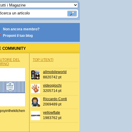
Non ancora membro?
Proponi il tuo blog
E COMMUNITY
AUTORE DEL
TOP UTENTI
ORNO
allmobileworld
8820742 pt
videogiochi
3205714 pt
Riccardo Conti
2069489 pt
psyinthekitchen
yellowflate
1983762 pt