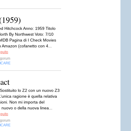
 (1959)
ed Hitchcock Anno: 1959 Titolo
North By Northwest Voto: 7/10
IMDB Pagina di I Check Movies
u Amazon (cofanetto con 4...
eguito
rgorum
FICARE
act
Sostituito lo Z2 con un nuovo Z3
unica ragione è quella relativa
ioni. Non mi importa del
 nuovo o della nuova linea...
eguito
rgorum
FICARE