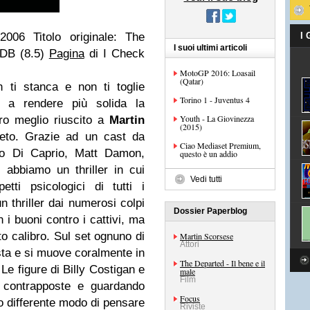
006 Titolo originale: The
I
I suoi ultimi articoli
DB (8.5)
Pagina
di I Check
MotoGP 2016: Loasail
(Qatar)
 ti stanca e non ti toglie
Torino 1 - Juventus 4
 a rendere più solida la
Youth - La Giovinezza
oro meglio riuscito a
Martin
(2015)
eto. Grazie ad un cast da
Ciao Mediaset Premium,
rdo Di Caprio, Matt Damon,
questo è un addio
abbiamo un thriller in cui
Vedi tutti
ti psicologici di tutti i
n thriller dai numerosi colpi
Dossier Paperblog
i buoni contro i cattivi, ma
rto calibro. Sul set ognuno di
Martin Scorsese
Attori
ista e si muove coralmente in
The Departed - Il bene e il
 Le figure di Billy Costigan e
male
Film
 contrapposte e guardando
Focus
ro differente modo di pensare
Riviste