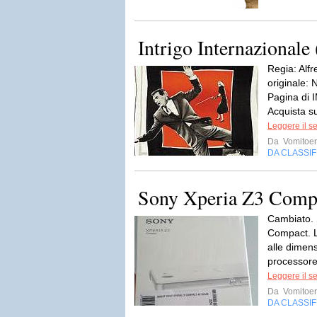
Intrigo Internazionale
Regia: Alfr
originale: 
Pagina di 
Acquista s
Leggere il s
Da
Vomitoe
DA CLASSI
Sony Xperia Z3 Comp
Cambiato. 
Compact. L’
alle dimens
processore
Leggere il s
Da
Vomitoe
DA CLASSI