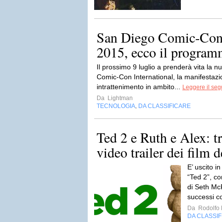
San Diego Comic-Con 
2015, ecco il progra
Il prossimo 9 luglio a prenderà vita la 
Comic-Con International, la manifestazi
intrattenimento in ambito...
Leggere il seg
Da
Lightman
TECNOLOGIA
DA CLASSIFICARE
,
Ted 2 e Ruth e Alex: t
video trailer dei film
E’ uscito i
“Ted 2”, c
di Seth McF
successi co
Da
Rodolfo 
DA CLASSI