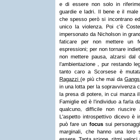
e di essere non solo in riferime
guardie e ladri. Il bene e il mal
che spesso però si incontrano 
unico la violenza. Poi c'è Costell
impersonato da Nicholson in gran
faticare per non mettere un 
espressioni; per non tornare indiet
non mettere pausa, alzarsi dal d
l'ambientazione , pur restando le
tanto caro a Scorsese è mutat
Ragazzi
(e più che mai da
Gangs
in una lotta per la sopravvivenza 
la presa di potere, in cui manza i
Famiglie ed è l'individuo a farla da
qualcuno, difficile non riuscire
L'aspetto introspettivo dicevo è 
può fare un
focus
sui personaggi,
marginali, che hanno una loro 
essere. Tanta azione, ritmi veloci al