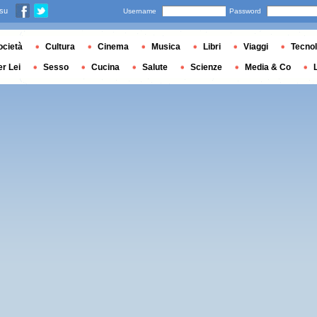
 su
Username
Password
ocietà
Cultura
Cinema
Musica
Libri
Viaggi
Tecnol
er Lei
Sesso
Cucina
Salute
Scienze
Media & Co