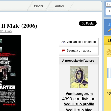
Giochi
Autori
 Il Male (2006)
ld_Glory
L
Vedi articolo originale
L'
Segnala un abuso
GI
A proposito dell'autore
Vomitoergorum
Agi
4399
condivisioni
Vedi il suo profilo
Vedi il suo blog