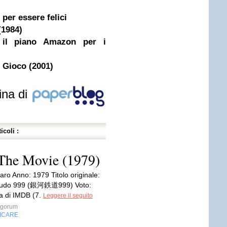
per essere felici
(1984)
o il piano Amazon per i
o Gioco (2001)
ina di
icoli :
 The Movie (1979)
aro Anno: 1979 Titolo originale:
sudo 999 (銀河鉄道999) Voto:
a di IMDB (7.
Leggere il seguito
rgorum
FICARE