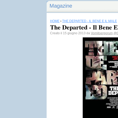
Magazine
HOME
›
THE DEPARTED - IL BENE E IL MALE
The Departed - Il Bene E
Creato il 15 giugno 2013 da
Vomitoergorum
@O