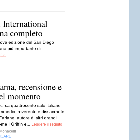
International
mma completo
nuova edizione del San Diego
one più importante di
uito
rama, recensione e
 del momento
n circa quattrocento sale italiane
ommedia irriverente e dissacrante
arlane, autore di altri grandi
me I Griffin e...
Leggere il seguito
Monacelli
FICARE