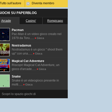
Tutto sull'autore
Diventa membro
 GIOCHI SU PAPERBLOG
Arcade
Casino'
Rompicapo
Pacman
Pac-Man é un video gioco creato nel
1979 da Toru......
Gioca
Nostradamus
Nostradamus è un gioco " shoot them
up" con una......
Gioca
Magical Cat Adventure
Riscopri Magical Cat Adventure, un
gioco d'arcade......
Gioca
Snake
Snake è un videogioco presente in
molti......
Gioca
Scopri lo spazio giochi di