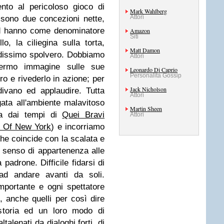
nto al pericoloso gioco di
Mark Wahlberg
Attori
e sono due concezioni nette,
ed hanno come denominatore
Amazon
Siti
o, la ciliegina sulla torta,
Matt Damon
dissimo spolvero. Dobbiamo
Attori
fermo immagine sulle sue
Leonardo Di Caprio
Personalità Gossip
ro e rivederlo in azione; per
Jack Nicholson
ivano ed applaudire. Tutta
Attori
gata all'ambiente malavitoso
Martin Sheen
a dai tempi di
Quei Bravi
Attori
 Of New York
) e incorriamo
che coincide con la scalata e
l senso di appartenenza alle
 padrone. Difficile fidarsi di
 ad andare avanti da soli.
importante e ogni spettatore
 anche quelli per così dire
storia ed un loro modo di
talenati da dialoghi forti, di