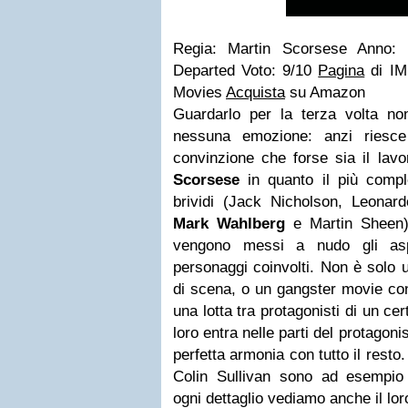
Regia: Martin Scorsese Anno: 2
Departed Voto: 9/10
Pagina
di IM
Movies
Acquista
su Amazon
Guardarlo per la terza volta non
nessuna emozione: anzi riesce
convinzione che forse sia il lav
Scorsese
in quanto il più compl
brividi (Jack Nicholson, Leona
Mark Wahlberg
e Martin Sheen) 
vengono messi a nudo gli aspet
personaggi coinvolti. Non è solo u
di scena, o un gangster movie con 
una lotta tra protagonisti di un ce
loro entra nelle parti del protagon
perfetta armonia con tutto il resto.
Colin Sullivan sono ad esempio
ogni dettaglio vediamo anche il lo