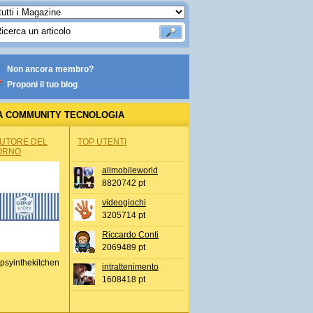
Non ancora membro?
Proponi il tuo blog
A COMMUNITY TECNOLOGIA
AUTORE DEL
TOP UTENTI
ORNO
allmobileworld
8820742 pt
videogiochi
3205714 pt
Riccardo Conti
2069489 pt
psyinthekitchen
intrattenimento
1608418 pt