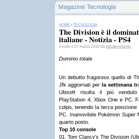
Magazine Tecnologia
HOME
›
TECNOLOGIA
The Division è il dominato
italiane - Notizia - PS4
Creato il 21 marzo 2016 da
Intrattenimento
Dominio totale
Un debutto fragoroso quello di The
Jfk aggiornati per
la settimana tr
Ubisoft risulta il più venduto
PlayStation 4, Xbox One e PC. Fa
colpo, tenendo la terza posizione
PC. Inamovibile Pokémon Super M
quarto posto.
Top 10 console
01. Tom Clancy's The Division (Ub