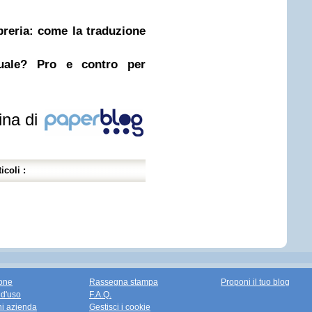
ibreria: come la traduzione
nuale? Pro e contro per
ina di
icoli :
one
Rassegna stampa
Proponi il tuo blog
 d'uso
F.A.Q.
ni azienda
Gestisci i cookie