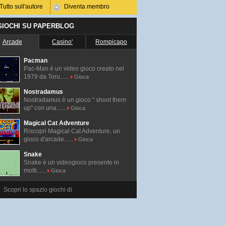
Tutto sull'autore
Diventa membro
 GIOCHI SU PAPERBLOG
Arcade
Casino'
Rompicapo
Pacman
Pac-Man é un video gioco creato nel
1979 da Toru......
Gioca
Nostradamus
Nostradamus è un gioco " shoot them
up" con una......
Gioca
Magical Cat Adventure
Riscopri Magical Cat Adventure, un
gioco d'arcade......
Gioca
Snake
Snake è un videogioco presente in
molti......
Gioca
Scopri lo spazio giochi di