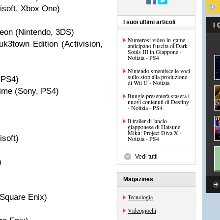
isoft, Xbox One)
I suoi ultimi articoli
I
eon (Nintendo, 3DS)
Numerosi video in-game
uk3town Edition (Activision,
anticipano l'uscita di Dark
Souls III in Giappone -
Notizia - PS4
Nintendo smentisce le voci
sullo stop alla produzione
 PS4)
di Wii U - Notizia
ime (Sony, PS4)
Bungie presenterà stasera i
nuovi contenuti di Destiny
- Notizia - PS4
Il trailer di lancio
giapponese di Hatsune
Miku: Project Diva X -
isoft)
Notizia - PS4
Vedi tutti
)
Magazines
 (Square Enix)
Tecnologia
Videogiochi