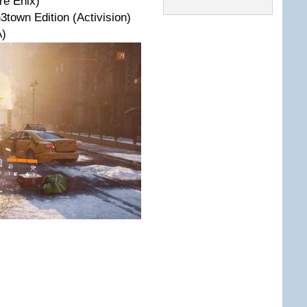
re Enix)
3town Edition (Activision)
A)