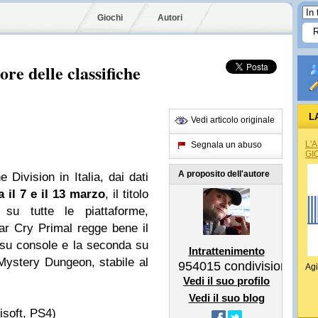
Giochi
Autori
re delle classifiche
L
Vedi articolo originale
L'
Segnala un abuso
GI
A proposito dell'autore
 Division in Italia, dai dati
a il 7 e il 13 marzo
, il titolo
 su tutte le piattaforme,
r Cry Primal regge bene il
 su console e la seconda su
Intrattenimento
ystery Dungeon, stabile al
954015
condivisioni
Agi
Vedi il suo profilo
Vedi il suo blog
isoft, PS4)