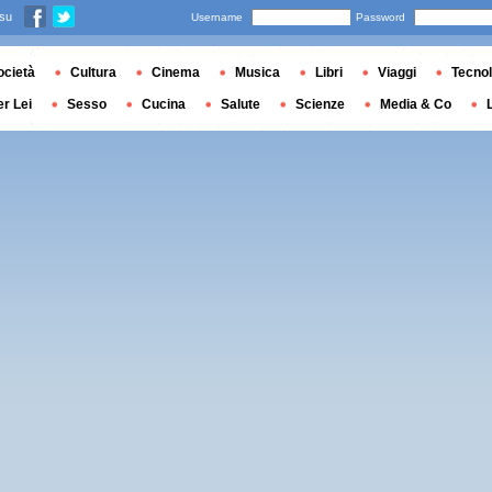
 su
Username
Password
ocietà
Cultura
Cinema
Musica
Libri
Viaggi
Tecnol
er Lei
Sesso
Cucina
Salute
Scienze
Media & Co