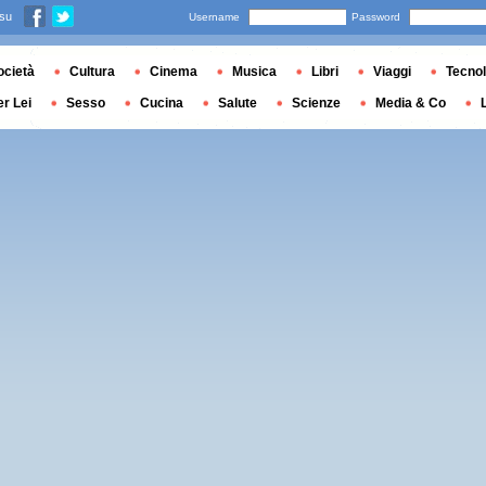
 su
Username
Password
ocietà
Cultura
Cinema
Musica
Libri
Viaggi
Tecnol
er Lei
Sesso
Cucina
Salute
Scienze
Media & Co