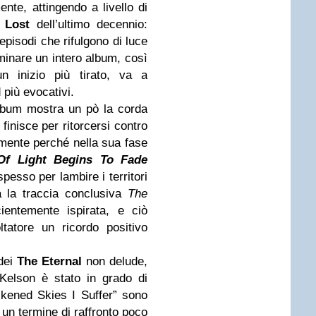
te, attingendo a livello di
 Lost
dell’ultimo decennio:
pisodi che rifulgono di luce
uminare un intero album, così
n inizio più tirato, va a
più evocativi.
lbum mostra un pò la corda
finisce per ritorcersi contro
lmente perché nella sua fase
Of Light Begins To Fade
pesso per lambire i territori
a la traccia conclusiva
The
entemente ispirata, e ciò
tatore un ricordo positivo
 dei
The Eternal
non delude,
Kelson è stato in grado di
kened Skies I Suffer” sono
 un termine di raffronto poco