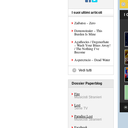
I suoi ultimi articoli
I
Zaibatsu – Zero
Demonstealer – This
Burden Is Mine
Agathocles / Degenerhate
– Wash Your Blues Away!
/ The Nothing I’ve
Become
Aspercrucio – Dead Water
Vedi tutti
Dossier Paperblog
Fire
Musicisti Stranieri
Lost
Serie TV
Paradise Lost
Musicisti Stranieri
Facebook