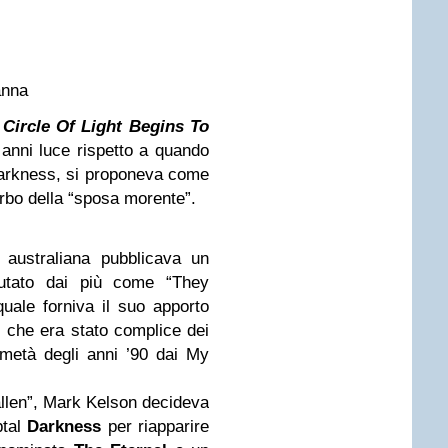
anna
Circle Of Light Begins To
anni luce rispetto a quando
Darkness, si proponeva come
erbo della “sposa morente”.
 australiana pubblicava un
lutato dai più come “They
ale forniva il suo apporto
 che era stato complice dei
 metà degli anni ’90 dai My
allen”, Mark Kelson decideva
ptal
Darkness
per riapparire