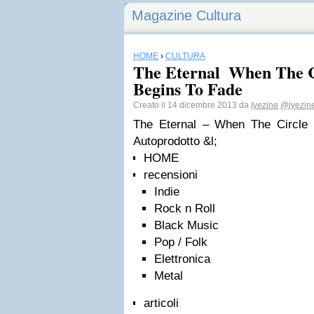
Magazine Cultura
HOME
›
CULTURA
The Eternal  When The C
Begins To Fade
Creato il 14 dicembre 2013 da
Iyezine
@iyezin
The Eternal – When The Circle 
Autoprodotto &l;
HOME
recensioni
Indie
Rock n Roll
Black Music
Pop / Folk
Elettronica
Metal
articoli