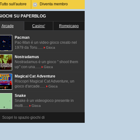
Tutto sull'autore
Diventa membro
 GIOCHI SU PAPERBLOG
Arcade
Casino'
Rompicapo
Pacman
Pac-Man é un video gioco creato nel
1979 da Toru......
Gioca
Nostradamus
Nostradamus è un gioco " shoot them
up" con una......
Gioca
Magical Cat Adventure
Riscopri Magical Cat Adventure, un
gioco d'arcade......
Gioca
Snake
Snake è un videogioco presente in
molti......
Gioca
Scopri lo spazio giochi di