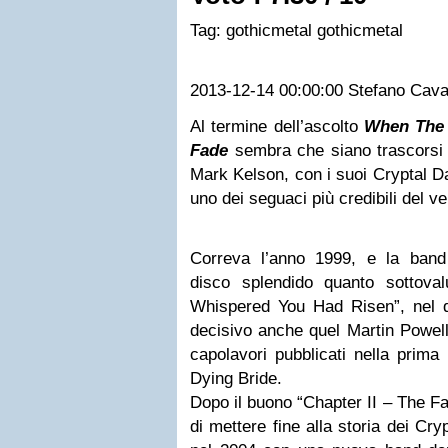
Tag:
gothicmetal
gothicmetal
2013-12-14 00:00:00
Stefano Cav
Al termine dell’ascolto
When The 
Fade
sembra che siano trascorsi 
Mark Kelson, con i suoi Cryptal 
uno dei seguaci più credibili del v
Correva l’anno 1999, e la band
disco splendido quanto sottova
Whispered You Had Risen”, nel qu
decisivo anche quel Martin Powell
capolavori pubblicati nella prima
Dying Bride.
Dopo il buono “Chapter II – The F
di mettere fine alla storia dei Cry