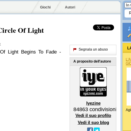
Giochi
Autori
ircle Of Light
e
L
Segnala un abuso
Of Light Begins To Fade -
L'
A proposito dell'autore
GI
Iyezine
84863
condivisioni
Agi
Vedi il suo profilo
Vedi il suo blog