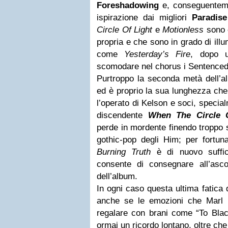
Foreshadowing
e, conseguentemen
ispirazione dai migliori
Paradise
Circle Of Light
e
Motionless
sono e
propria e che sono in grado di ill
come
Yesterday’s Fire
, dopo u
scomodare nel chorus i Sentenced 
Purtroppo la seconda metà dell’a
ed è proprio la sua lunghezza che 
l’operato di Kelson e soci, specia
discendente
When The Circle 
perde in mordente finendo troppo s
gothic-pop degli Him; per fortun
Burning Truth
è di nuovo suffici
consente di consegnare all’ascol
dell’album.
In ogni caso questa ultima fatica
anche se le emozioni che Marl 
regalare con brani come “To Blac
ormai un ricordo lontano, oltre che