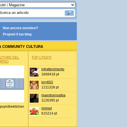
Non ancora membro?
Proponi il tuo blog
A COMMUNITY CULTURA
AUTORE DEL
TOP UTENTI
ORNO
intrattenimento
1608418 pt
lory663
1211328 pt
maestrarosalba
1126395 pt
psyinthekitchen
rimmel
615214 pt