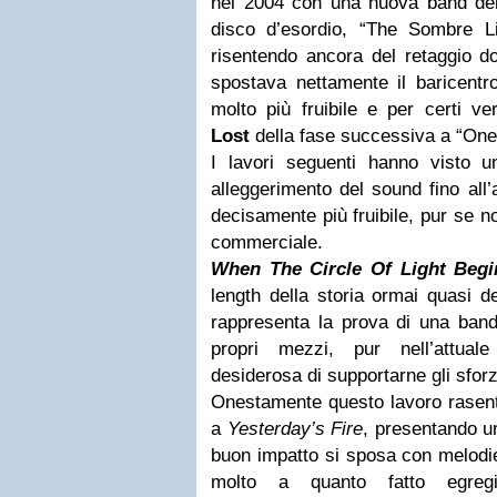
nel 2004 con una nuova band d
disco d’esordio, “The Sombre Li
risentendo ancora del retaggio d
spostava nettamente il baricentr
molto più fruibile e per certi ve
Lost
della fase successiva a “On
I lavori seguenti hanno visto un
alleggerimento del sound fino all’
decisamente più fruibile, pur se n
commerciale.
When The Circle Of Light Begi
length della storia ormai quasi 
rappresenta la prova di una ban
propri mezzi, pur nell’attual
desiderosa di supportarne gli sforz
Onestamente questo lavoro rasent
a
Yesterday’s Fire
, presentando un
buon impatto si sposa con melodie
molto a quanto fatto egre