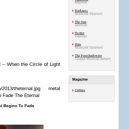
Internet
Darkness
Musicisti Stranieri
The Sun
Giornali
Twitter
Internet
Him
Musicisti Stranieri
The Foreshadowing
Gruppi Musicali Italiani
– When the Circle of Light
Magazine
/2013/theternal.jpg
metal
Cultura
o Fade
The Eternal
ht Begins To Fade