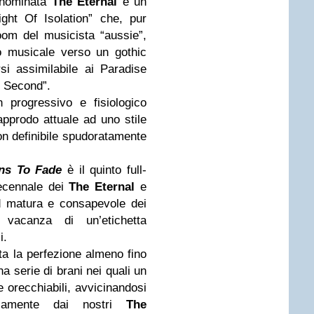
enominata
The Eternal
e un
ght Of Isolation” che, pur
oom del musicista “aussie”,
o musicale verso un gothic
rsi assimilabile ai Paradise
e Second”.
 progressivo e fisiologico
approdo attuale ad uno stile
on definibile spudoratamente
ns To Fade
è il quinto full-
decennale dei
The Eternal
e
d matura e consapevole dei
e vacanza di un’etichetta
i.
a la perfezione almeno fino
a serie di brani nei quali un
 orecchiabili, avvicinandosi
giamente dai nostri
The