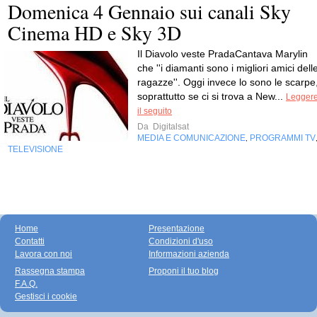
Domenica 4 Gennaio sui canali Sky
Cinema HD e Sky 3D
Il Diavolo veste PradaCantava Marylin
che ''i diamanti sono i migliori amici dell
ragazze''. Oggi invece lo sono le scarpe
soprattutto se ci si trova a New...
Legger
il seguito
Da
Digitalsat
MEDIA E COMUNICAZIONE
PROGRAMMI TV
,
TELEVISIONE
Home
Presentazione
Contatti
Condizioni d'uso
Lavora con noi
Informazioni azienda
Rassegna stampa
Proponi il tuo blog
F.A.Q.
Gestisci i cookie