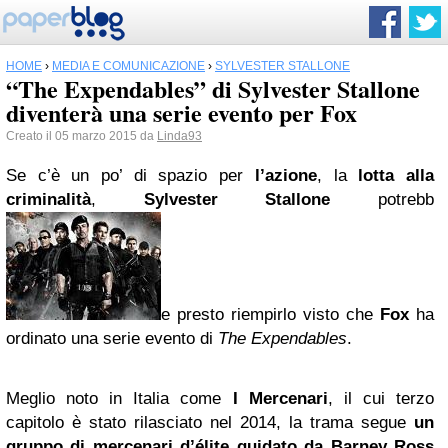
HOME
›
MEDIA E COMUNICAZIONE
›
SYLVESTER STALLONE
“The Expendables” di Sylvester Stallone
diventerà una serie evento per Fox
Creato il 05 marzo 2015 da
Linda93
Se c’è un po’ di spazio per
l’azione
, la
lotta alla
criminalità
,
Sylvester Stallone
potrebb
e presto riempirlo visto che
Fox
ha
ordinato una serie evento di
The Expendables
.
Meglio noto in Italia come
I Mercenari
, il cui terzo
capitolo è stato rilasciato nel 2014, la trama segue
un
gruppo di mercenari d’élite guidato da Barney Ross