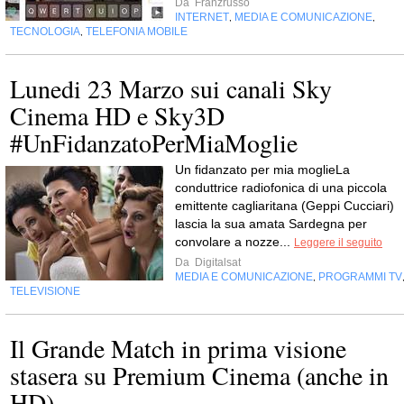
Da
Franzrusso
INTERNET
MEDIA E COMUNICAZIONE
,
,
TECNOLOGIA
TELEFONIA MOBILE
,
Lunedi 23 Marzo sui canali Sky
Cinema HD e Sky3D
#UnFidanzatoPerMiaMoglie
Un fidanzato per mia moglieLa
conduttrice radiofonica di una piccola
emittente cagliaritana (Geppi Cucciari)
lascia la sua amata Sardegna per
convolare a nozze...
Leggere il seguito
Da
Digitalsat
MEDIA E COMUNICAZIONE
PROGRAMMI TV
,
TELEVISIONE
Il Grande Match in prima visione
stasera su Premium Cinema (anche in
HD)