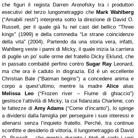
che figuri il regista Darren Aronofsky tra i produttori
esecutivi del terzo lungometraggio che
Mark Wahlberg
(“Amabili resti”) interpreta sotto la direzione di David O.
Russell, per il quale già fu nel cast del bellico “Three
kings” (1999) e della commedia “Le strane coincidenze
della vita” (2004). Partendo da una storia vera, infatti,
Wahlberg veste i panni di Micky, il quale inizia la carriera
di pugile un po’ sulle orme del fratello Dicky Eklund, che
in passato combatté perfino contro
Sugar Ray
Leonard,
ma che ora è caduto in disgrazia. Ed è un eccellente
Christian Bale (“Batman begins”) a concedere anima e
corpo a quest’ultimo, mentre la madre
Alice
alias
Melissa Leo
(“Frozen river – Fiume di ghiaccio”)
gestisce l’attività di Micky, la cui fidanzata Charlene, con
le fattezze di
Amy Adams
(“Come d’incanto”), lo spinge
a dividersi dalla famiglia per perseguire i suoi interessi e
allenarsi senza l’inquieto fratello. Perché, tra continue
sconfitte e desiderio di vittoria, il lungometraggio di David
O. Russell – che mostra durante i titoli di coda i veri