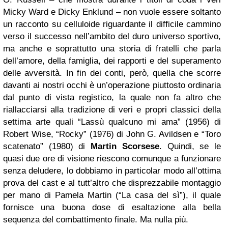
Micky Ward e Dicky Enklund – non vuole essere soltanto
un racconto su celluloide riguardante il difficile cammino
verso il successo nell’ambito del duro universo sportivo,
ma anche e soprattutto una storia di fratelli che parla
dell’amore, della famiglia, dei rapporti e del superamento
delle avversità. In fin dei conti, però, quella che scorre
davanti ai nostri occhi è un’operazione piuttosto ordinaria
dal punto di vista registico, la quale non fa altro che
riallacciarsi alla tradizione di veri e propri classici della
settima arte quali “Lassù qualcuno mi ama” (1956) di
Robert Wise, “Rocky” (1976) di John G. Avildsen e “Toro
scatenato” (1980) di
Martin Scorsese
. Quindi, se le
quasi due ore di visione riescono comunque a funzionare
senza deludere, lo dobbiamo in particolar modo all’ottima
prova del cast e al tutt’altro che disprezzabile montaggio
per mano di Pamela Martin (“La casa del sì”), il quale
fornisce una buona dose di esaltazione alla bella
sequenza del combattimento finale. Ma nulla più.