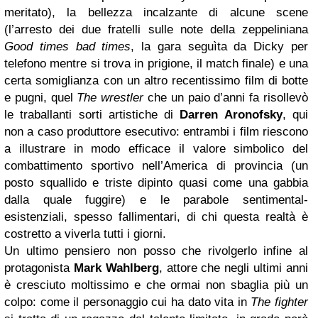
meritato), la bellezza incalzante di alcune scene
(l’arresto dei due fratelli sulle note della zeppeliniana
Good times bad times
, la gara seguìta da Dicky per
telefono mentre si trova in prigione, il match finale) e una
certa somiglianza con un altro recentissimo film di botte
e pugni, quel
The wrestler
che un paio d’anni fa risollevò
le traballanti sorti artistiche di
Darren Aronofsky
, qui
non a caso produttore esecutivo: entrambi i film riescono
a illustrare in modo efficace il valore simbolico del
combattimento sportivo nell’America di provincia (un
posto squallido e triste dipinto quasi come una gabbia
dalla quale fuggire) e le parabole sentimental-
esistenziali, spesso fallimentari, di chi questa realtà è
costretto a viverla tutti i giorni.
Un ultimo pensiero non posso che rivolgerlo infine al
protagonista
Mark Wahlberg
, attore che negli ultimi anni
è cresciuto moltissimo e che ormai non sbaglia più un
colpo: come il personaggio cui ha dato vita in
The fighter