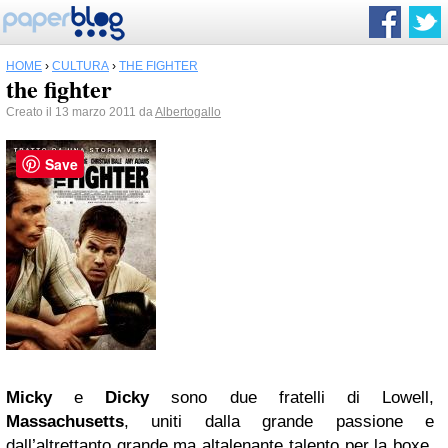
HOME
›
CULTURA
›
THE FIGHTER
the fighter
Creato il 13 marzo 2011 da
Albertogallo
Save
Micky
e
Dicky
sono due fratelli di Lowell,
Massachusetts
, uniti dalla grande passione e
dall’altrettanto grande ma altalenante talento per la boxe.