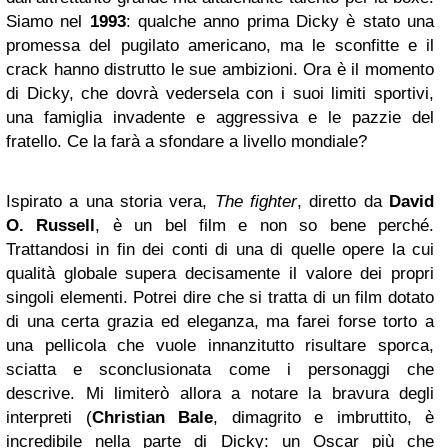
Siamo nel
1993
: qualche anno prima Dicky è stato una
promessa del pugilato americano, ma le sconfitte e il
crack hanno distrutto le sue ambizioni. Ora è il momento
di Dicky, che dovrà vedersela con i suoi limiti sportivi,
una famiglia invadente e aggressiva e le pazzie del
fratello. Ce la farà a sfondare a livello mondiale?
Ispirato a una storia vera,
The fighter
, diretto da
David
O. Russell
, è un bel film e non so bene perché.
Trattandosi in fin dei conti di una di quelle opere la cui
qualità globale supera decisamente il valore dei propri
singoli elementi. Potrei dire che si tratta di un film dotato
di una certa grazia ed eleganza, ma farei forse torto a
una pellicola che vuole innanzitutto risultare sporca,
sciatta e sconclusionata come i personaggi che
descrive. Mi limiterò allora a notare la bravura degli
interpreti (
Christian Bale
, dimagrito e imbruttito, è
incredibile nella parte di Dicky: un Oscar più che