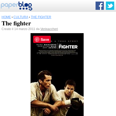
HOME
›
CULTURA
›
THE FIGHTER
The fighter
Creato il 14 marzo 2011 da
Veripaccheri
Save