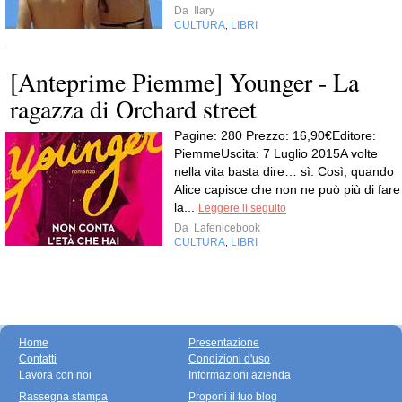
Da
Ilary
CULTURA
LIBRI
,
[Anteprime Piemme] Younger - La
ragazza di Orchard street
Pagine: 280 Prezzo: 16,90€Editore:
PiemmeUscita: 7 Luglio 2015A volte
nella vita basta dire… sì. Così, quando
Alice capisce che non ne può più di fare
la...
Leggere il seguito
Da
Lafenicebook
CULTURA
LIBRI
,
Home
Presentazione
Contatti
Condizioni d'uso
Lavora con noi
Informazioni azienda
Rassegna stampa
Proponi il tuo blog