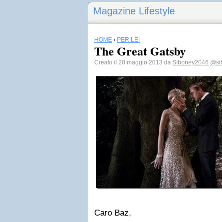
Magazine Lifestyle
HOME
›
PER LEI
The Great Gatsby
Creato il 20 maggio 2013 da
Siboney2046
@si
Caro Baz,