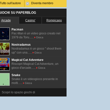
Tutto sull'autore
Diventa membro
 GIOCHI SU PAPERBLOG
Arcade
Casino'
Rompicapo
Pacman
Pac-Man é un video gioco creato nel
1979 da Toru......
Gioca
Nostradamus
Nostradamus è un gioco " shoot them
up" con una......
Gioca
Magical Cat Adventure
Riscopri Magical Cat Adventure, un
gioco d'arcade......
Gioca
Snake
Snake è un videogioco presente in
molti......
Gioca
Scopri lo spazio giochi di