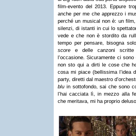
film-evento del 2013. Eppure tr
anche per me che apprezzo i musi
perché un musical non è: un film, 
silenzi, di istanti in cui lo spett
vede e che non è stordito da rull
tempo per pensare, bisogna solo 
score
e delle canzoni scritt
l’occasione. Sicuramente ci sono
non sto qui a dirti le cose che h
cosa mi piace (bellissima l’idea de
party, diretti dal maestro d’orches
blu
in sottofondo, sai che sono 
l’hai cacciata lì, in mezzo alla f
che meritava, mi ha proprio deluso