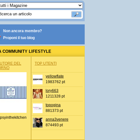
Non ancora membro?
Proponi il tuo blog
A COMMUNITY LIFESTYLE
AUTORE DEL
TOP UTENTI
ORNO
yellowflate
1983762 pt
lory663
1211328 pt
topogina
881373 pt
psyinthekitchen
anna3venere
874493 pt