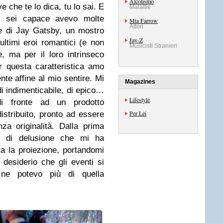
Alcolismo
e che te lo dica, tu lo sai. E
Malattie
ui sei capace avevo molte
Mia Farrow
Attori
ne di Jay Gatsby, un mostro
Jay-Z
 ultimi eroi romantici (e non
Musicisti Stranieri
, ma per il loro intrinseco
r questa caratteristica amo
te affine al mio sentire. Mi
Magazines
i indimenticabile, di epico…
Lifestyle
i fronte ad un prodotto
Per Lei
istribuito, pronto ad essere
za originalità. Dalla prima
a di delusione che mi ha
ta la proiezione, portandomi
 desiderio che gli eventi si
ne potevo più di quella