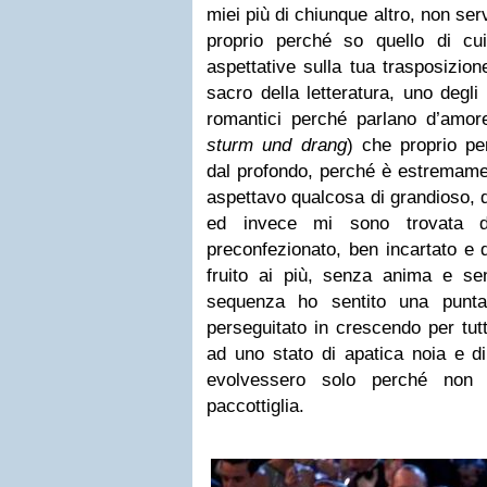
miei più di chiunque altro, non serv
proprio perché so quello di c
aspettative sulla tua trasposizio
sacro della letteratura, uno degli
romantici perché parlano d’amore
sturm und drang
) che proprio pe
dal profondo, perché è estremamen
aspettavo qualcosa di grandioso, d
ed invece mi sono trovata d
preconfezionato, ben incartato e d
fruito ai più, senza anima e sen
sequenza ho sentito una punt
perseguitato in crescendo per tut
ad uno stato di apatica noia e di
evolvessero solo perché non 
paccottiglia.