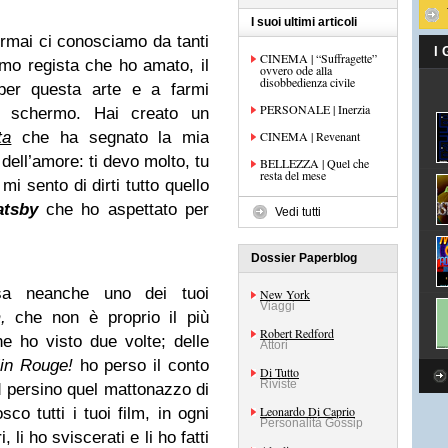
I suoi ultimi articoli
ormai ci conosciamo da tanti
I
CINEMA | “Suffragette”
primo regista che ho amato, il
ovvero ode alla
disobbedienza civile
 per questa arte e a farmi
PERSONALE | Inerzia
e schermo. Hai creato un
ta
che ha segnato la mia
CINEMA | Revenant
dell’amore: ti devo molto, tu
BELLEZZA | Quel che
resta del mese
mi sento di dirti tutto quello
atsby
che ho aspettato per
Vedi tutti
Dossier Paperblog
a neanche uno dei tuoi
New York
Viaggi
,
che non è proprio il più
Robert Redford
he ho visto due volte; delle
Attori
in Rouge!
ho perso il conto
Di Tutto
Riviste
d persino quel mattonazzo di
Leonardo Di Caprio
sco tutti i tuoi film, in ogni
Personalità Gossip
 li ho sviscerati e li ho fatti