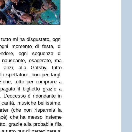
tutto mi ha disgustato, ogni
ogni momento di festa, di
endore, ogni sequenza di
e, nauseante, esagerato, ma
, anzi, alla Gatsby, tutto
 lo spettatore, non per fargli
zione, tutto per comprare a
agato il biglietto grazie a
li. L’eccesso è ridondante in
 carità, musiche bellissime,
ter (che non risparmia la
oncè) che ha messo insieme
to, grazie alla probabile fila
 a tutto pur di partecipare al