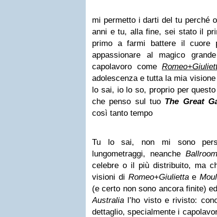
mi permetto i darti del tu perché 
anni e tu, alla fine, sei stato il 
primo a farmi battere il cuore
appassionare al magico grand
capolavoro come
Romeo+Giuliet
adolescenza e tutta la mia visione 
lo sai, io lo so, proprio per questo 
che penso sul tuo
The Great G
così tanto tempo
Tu lo sai, non mi sono pers
lungometraggi, neanche
Ballroom
celebre o il più distribuito, ma c
visioni di
Romeo+Giulietta
e
Moul
(e certo non sono ancora finite) e
Australia
l’ho visto e rivisto: cono
dettaglio, specialmente i capolavori,