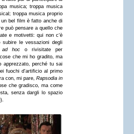
oppa musica; troppa musica
cal; troppa musica proprio
un bel film è fatto anche di
atore può pensare a quello che
ate e motivetti: qui non c’è
subire le vessazioni degli
e
ad hoc
o rivisitate per
 cose che mi ho gradito, ma
o apprezzato, perché tu sai
i fuochi d’artificio al primo
tra con, mi pare,
Rapsodia in
cose che gradisco, ma come
esta, senza dargli lo spazio
).