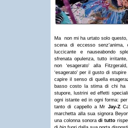
Ma non mi ha urtato solo questo, 
scena di eccesso senz’anima, 
luccicante e nauseabondo spl
sfrenata opulenza, tutto irritant
non ‘esagerato’ alla Fitzgerald
‘esagerato’ per il gusto di stupire
capire il senso di quella esagera
basso costo la stima di chi ha p
stupore, lustrini ed effetti specia
ogni istante ed in ogni forma: per
tanto di cappello a Mr
Jay-Z
Car
marchetta alla sua signora Bey
una colonna sonora
di tutto
rispet
di
big
fuori dalla sua porta disposti