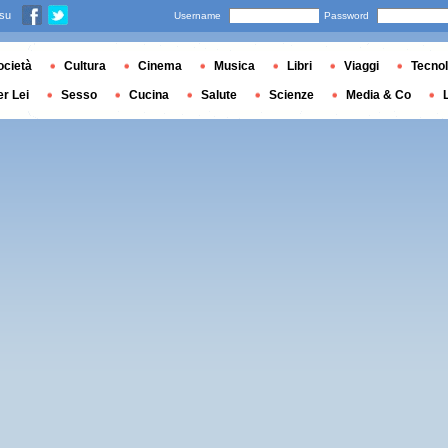
 su
Username
Password
ocietà
Cultura
Cinema
Musica
Libri
Viaggi
Tecnol
er Lei
Sesso
Cucina
Salute
Scienze
Media & Co