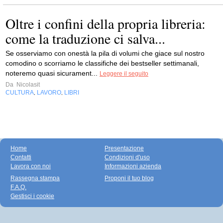
Oltre i confini della propria libreria:
come la traduzione ci salva...
Se osserviamo con onestà la pila di volumi che giace sul nostro
comodino o scorriamo le classifiche dei bestseller settimanali,
noteremo quasi sicurament...
Leggere il seguito
Da
Nicolasit
CULTURA
LAVORO
LIBRI
,
,
Home
Presentazione
Contatti
Condizioni d'uso
Lavora con noi
Informazioni azienda
Rassegna stampa
Proponi il tuo blog
F.A.Q.
Gestisci i cookie