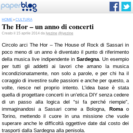
HOME
›
CULTURA
The Hor – un anno di concerti
Creato il 15 aprile 2014 da
Iyezine
@iyezine
Circolo arci The Hor – The House of Rock di Sassari in
poco meno di un anno è diventato il punto di riferimento
della musica live indipendente in
Sardegna
. Un esempio
per tutti gli addetti ai lavori che amano la musica
incondizionatamente, non solo a parole, e per chi ha il
coraggio di investire sulle passioni e anche per questo, a
volte, riesce nel proprio intento. L’idea base è stata
quella di progettare concerti in un’etica DIY senza cedere
di un passo alla logica del “si fa perché riempie”,
immaginandosi a Sassari come a Bologna,
Roma
o
Torino, mettendo il cuore in una missione che vuole
superare anche le difficoltà oggettive date dal costo dei
trasporti dalla Sardegna alla penisola.