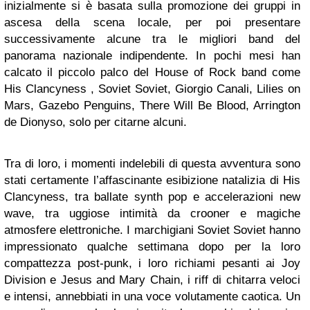
inizialmente si è basata sulla promozione dei gruppi in
ascesa della scena locale, per poi presentare
successivamente alcune tra le migliori band del
panorama nazionale indipendente. In pochi mesi han
calcato il piccolo palco del House of Rock band come
His Clancyness , Soviet Soviet, Giorgio Canali, Lilies on
Mars, Gazebo Penguins, There Will Be Blood, Arrington
de Dionyso, solo per citarne alcuni.
Tra di loro, i momenti indelebili di questa avventura sono
stati certamente l’affascinante esibizione natalizia di His
Clancyness, tra ballate synth pop e accelerazioni new
wave, tra uggiose intimità da crooner e magiche
atmosfere elettroniche. I marchigiani Soviet Soviet hanno
impressionato qualche settimana dopo per la loro
compattezza post-punk, i loro richiami pesanti ai Joy
Division e Jesus and Mary Chain, i riff di chitarra veloci
e intensi, annebbiati in una voce volutamente caotica. Un