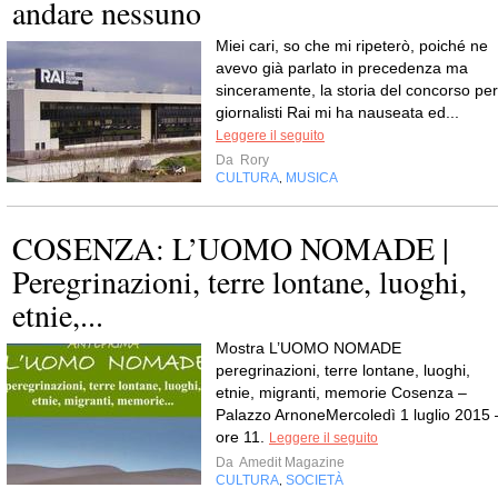
andare nessuno
Miei cari, so che mi ripeterò, poiché ne
avevo già parlato in precedenza ma
sinceramente, la storia del concorso per
giornalisti Rai mi ha nauseata ed...
Leggere il seguito
Da
Rory
CULTURA
MUSICA
,
COSENZA: L’UOMO NOMADE |
Peregrinazioni, terre lontane, luoghi,
etnie,...
Mostra L’UOMO NOMADE
peregrinazioni, terre lontane, luoghi,
etnie, migranti, memorie Cosenza –
Palazzo ArnoneMercoledì 1 luglio 2015 
ore 11.
Leggere il seguito
Da
Amedit Magazine
CULTURA
SOCIETÀ
,