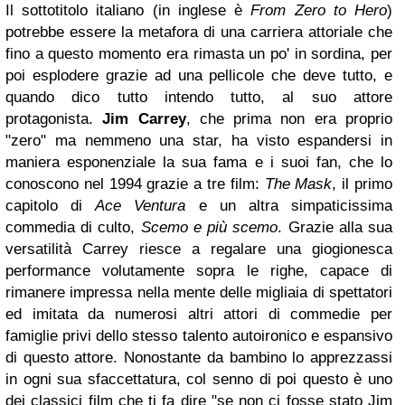
Il sottotitolo italiano (in inglese è
From Zero to Hero
)
potrebbe essere la metafora di una carriera attoriale che
fino a questo momento era rimasta un po' in sordina, per
poi esplodere grazie ad una pellicole che deve tutto, e
quando dico tutto intendo tutto, al suo attore
protagonista.
Jim Carrey
, che prima non era proprio
"zero" ma nemmeno una star, ha visto espandersi in
maniera esponenziale la sua fama e i suoi fan, che lo
conoscono nel 1994 grazie a tre film:
The Mask
, il primo
capitolo di
Ace Ventura
e un altra simpaticissima
commedia di culto,
Scemo e più scemo
. Grazie alla sua
versatilità Carrey riesce a regalare una giogionesca
performance volutamente sopra le righe, capace di
rimanere impressa nella mente delle migliaia di spettatori
ed imitata da numerosi altri attori di commedie per
famiglie privi dello stesso talento autoironico e espansivo
di questo attore. Nonostante da bambino lo apprezzassi
in ogni sua sfaccettatura, col senno di poi questo è uno
dei classici film che ti fa dire "se non ci fosse stato Jim