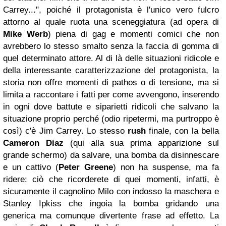
Carrey...", poiché il protagonista è l'unico vero fulcro
attorno al quale ruota una sceneggiatura (ad opera di
Mike Werb
) piena di gag e momenti comici che non
avrebbero lo stesso smalto senza la faccia di gomma di
quel determinato attore. Al di là delle situazioni ridicole e
della interessante caratterizzazione del protagonista, la
storia non offre momenti di pathos o di tensione, ma si
limita a raccontare i fatti per come avvengono, inserendo
in ogni dove battute e siparietti ridicoli che salvano la
situazione proprio perché (odio ripetermi, ma purtroppo è
così) c'è Jim Carrey. Lo stesso
rush
finale, con la bella
Cameron Diaz
(qui alla sua prima apparizione sul
grande schermo) da salvare, una bomba da disinnescare
e un cattivo (
Peter Greene
) non ha suspense, ma fa
ridere: ciò che ricorderete di quei momenti, infatti, è
sicuramente il cagnolino Milo con indosso la maschera e
Stanley Ipkiss che ingoia la bomba gridando una
generica ma comunque divertente frase ad effetto. La