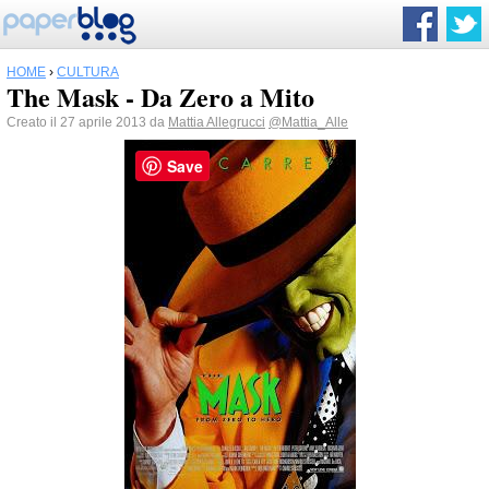
HOME
›
CULTURA
The Mask - Da Zero a Mito
Creato il 27 aprile 2013 da
Mattia Allegrucci
@Mattia_Alle
Save