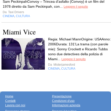
Sam PeckinpahConvoy – Trincea d’asfalto (Convoy) è un film del
1978 diretto da Sam Peckinpah, con...
Leggere il seguito
Da
Taxi Drivers
CINEMA
CULTURA
,
Miami Vice
Regia: Michael MannOrigine: USAAnno:
2006Durata: 131'La trama (con parole
mie): Sonny Crockett e Ricardo Tubbs
sono due detectives della polizia di
Miami...
Leggere il seguito
Da
Misterjamesford
CINEMA
CULTURA
,
Home
Presentazione
Contatti
Condizioni d'uso
Lavora con noi
Informazioni azienda