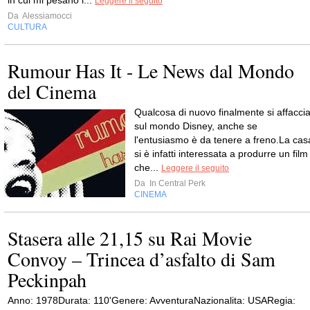
in cui mi pesano l...
Leggere il seguito
Da
Alessiamocci
CULTURA
Rumour Has It - Le News dal Mondo
del Cinema
Qualcosa di nuovo finalmente si affacci
sul mondo Disney, anche se
l'entusiasmo è da tenere a freno.La cas
si è infatti interessata a produrre un film
che...
Leggere il seguito
Da
In Central Perk
CINEMA
Stasera alle 21,15 su Rai Movie
Convoy – Trincea d’asfalto di Sam
Peckinpah
Anno: 1978Durata: 110'Genere: AvventuraNazionalita: USARegia: