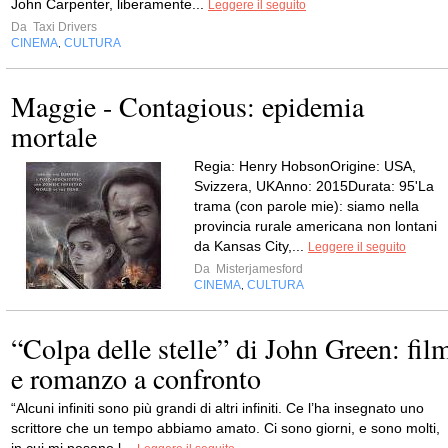
John Carpenter, liberamente...
Leggere il seguito
Da
Taxi Drivers
CINEMA
CULTURA
,
Maggie - Contagious: epidemia
mortale
Regia: Henry HobsonOrigine: USA,
Svizzera, UKAnno: 2015Durata: 95'La
trama (con parole mie): siamo nella
provincia rurale americana non lontani
da Kansas City,...
Leggere il seguito
Da
Misterjamesford
CINEMA
CULTURA
,
“Colpa delle stelle” di John Green: fil
e romanzo a confronto
“Alcuni infiniti sono più grandi di altri infiniti. Ce l’ha insegnato uno
scrittore che un tempo abbiamo amato. Ci sono giorni, e sono molti,