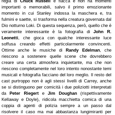
regia di
Chuck Russell
è fiacca e non ha momenti
importanti o memorabili, salvo il primo emozionante
momento in cui Stanley indossa la maschera e, tra
fulmini e saette, si trasforma nella creatura governata dal
Dio notturno Loki. Di questa sequenza, però, quello che è
veramente interessante è la fotografia di
John R.
Leonetti
, che gioca con qualche interessante luce
soffusa creando effetti particolarmente convincenti.
Ottime anche le musiche di
Randy Edelman
, che
riescono a sostenere quelle scene che dovrebbero
creare una certa atmosfera inquietante, ma che non
riescono completamente nel loro intento nonostante temi
musicali e fotografia facciano del loro meglio. Il resto del
cast purtroppo non è agli stessi livelli di Carrey, anche
se si distinguono per comicità i due poliziotti interpretati
da
Peter Riegert
e
Jim Doughan
(rispettivamente
Kellaway e Doyle), ridicola macchietta comica di una
coppia di agenti di polizia sempre a un passo dal
risolvere il caso ma mai abbastanza lungimiranti per