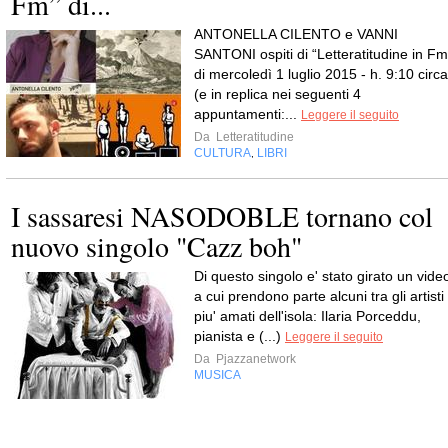
Fm” di...
ANTONELLA CILENTO e VANNI
SANTONI ospiti di “Letteratitudine in Fm
di mercoledì 1 luglio 2015 - h. 9:10 circa
(e in replica nei seguenti 4
appuntamenti:...
Leggere il seguito
Da
Letteratitudine
CULTURA
LIBRI
,
I sassaresi NASODOBLE tornano col
nuovo singolo "Cazz boh"
Di questo singolo e' stato girato un vide
a cui prendono parte alcuni tra gli artisti
piu' amati dell'isola: Ilaria Porceddu,
pianista e (...)
Leggere il seguito
Da
Pjazzanetwork
MUSICA