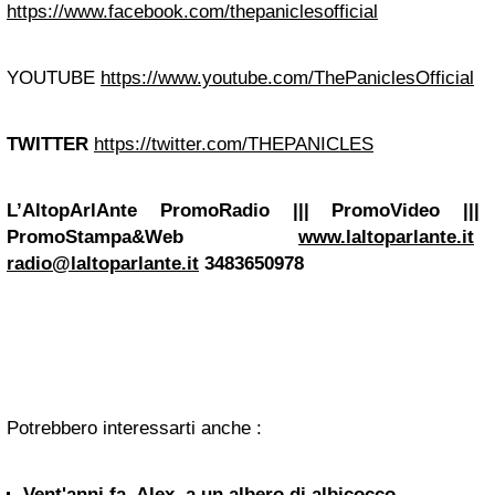
https://www.facebook.com/thepaniclesofficial
YOUTUBE
https://www.youtube.com/ThePaniclesOfficial
TWITTER
https://twitter.com/THEPANICLES
L’AltopArlAnte PromoRadio ||| PromoVideo |||
PromoStampa&Web
www.laltoparlante.it
radio@laltoparlante.it
3483650978
Potrebbero interessarti anche :
Vent'anni fa, Alex, a un albero di albicocco