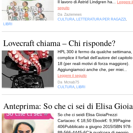
Il lavoro di Astrid Lindgren ha...
Leggere i
seguito
Da
Zazienews
CULTURA
LETTERATURA PER RAGAZZI
,
,
LIBRI
Lovecraft chiama – Chi risponde?
HPL 300 è fermo da qualche settimana,
complice il forfait dell’autore del capitolo
18 (per reali motivi di forza maggiore).
Aggiungiamoci anche che, per miei...
Leggere il seguito
Da
Mcnab75
CULTURA
LIBRI
,
Anteprima: So che ci sei di Elisa Gioia
So che ci seidi Elisa GioiaPrezzi
Cartaceo: € 18,50 Ebook€: 9,99Pagine
406Pubblicato a giugno 2015ISBN 978-
88-566-4445-6C’è qualcosa di peggio