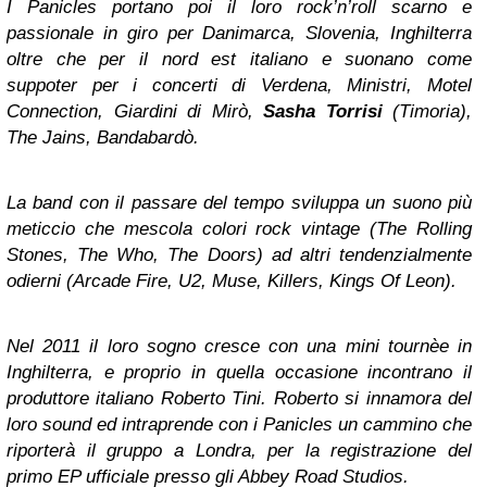
I Panicles portano poi il loro rock’n’roll scarno e
passionale in giro per Danimarca, Slovenia, Inghilterra
oltre che per il nord est italiano e suonano come
suppoter per i concerti di Verdena, Ministri, Motel
Connection, Giardini di Mirò,
Sasha
Torrisi
(Timoria),
The Jains, Bandabardò.
La band con il passare del tempo sviluppa un suono più
meticcio che mescola colori rock vintage (The Rolling
Stones, The Who, The Doors) ad altri tendenzialmente
odierni (Arcade Fire, U2, Muse, Killers, Kings Of Leon).
Nel 2011 il loro sogno cresce con una mini tournèe in
Inghilterra, e proprio in quella occasione incontrano il
produttore italiano Roberto Tini. Roberto si innamora del
loro sound ed intraprende con i Panicles un cammino che
riporterà il gruppo a Londra, per la registrazione del
primo EP ufficiale presso gli Abbey Road Studios.