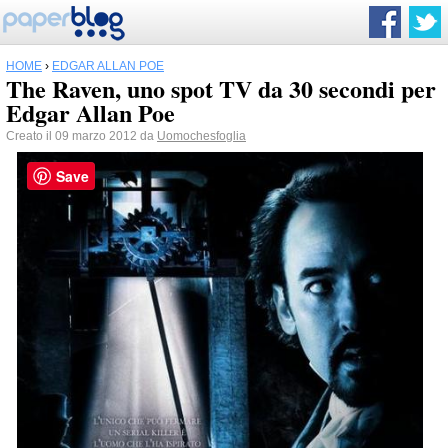
HOME
›
EDGAR ALLAN POE
The Raven, uno spot TV da 30 secondi per
Edgar Allan Poe
Creato il 09 marzo 2012 da
Uomochesfoglia
Save