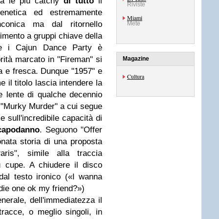
tra le più catchy
di tutto
il
Riviste
enetica ed estremamente
Miami
inconica ma dal ritornello
Mete
ferimento a gruppi chiave della
me i Cajun Dance Party è
ità marcato in "Fireman" si
Magazine
a e fresca. Dunque "1957" e
Cultura
 il titolo lascia intendere la
ate lente di qualche decennio
in "Murky Murder" a cui segue
 sull'incredibile capacità di
capodanno
. Seguono "Offer
onata storia di una proposta
is", simile alla traccia
 cupe. A chiudere il disco
 dal testo ironico («I wanna
ndie one ok my friend?»)
nerale, dell'immediatezza il
tracce, o meglio singoli, in