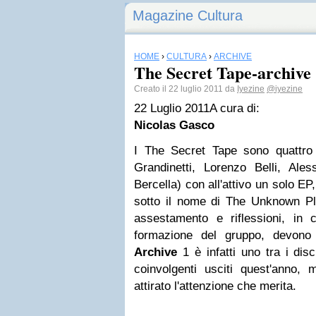
Magazine Cultura
HOME
›
CULTURA
›
ARCHIVE
The Secret Tape-archive
Creato il 22 luglio 2011 da
Iyezine
@iyezine
22 Luglio 2011
A cura di:
Nicolas Gasco
I The Secret Tape sono quattro
Grandinetti, Lorenzo Belli, Al
Bercella) con all'attivo un solo E
sotto il nome di The Unknown Ple
assestamento e riflessioni, in
formazione del gruppo, devono
Archive
1 è infatti uno tra i disc
coinvolgenti usciti quest'anno,
attirato l'attenzione che merita.