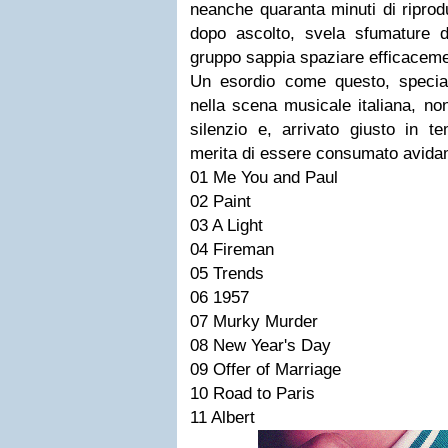
neanche quaranta minuti di riprod
dopo ascolto, svela sfumature 
gruppo sappia spaziare efficacemente
Un esordio come questo, specia
nella scena musicale italiana, n
silenzio e, arrivato giusto in t
merita di essere consumato avida
01 Me You and Paul
02 Paint
03 A Light
04 Fireman
05 Trends
06 1957
07 Murky Murder
08 New Year's Day
09 Offer of Marriage
10 Road to Paris
11 Albert