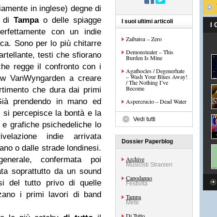
iamente in inglese) degne di
a di
Tampa
o delle spiagge
I suoi ultimi articoli
I
erfettamente con un indie
Zaibatsu – Zero
ca. Sono per lo più chitarre
Demonstealer – This
tellante, testi che sfiorano
Burden Is Mine
e regge il confronto con i
Agathocles / Degenerhate
– Wash Your Blues Away!
rew VanWyngarden a creare
/ The Nothing I’ve
Become
rtimento che dura dai primi
. Già prendendo in mano ed
Aspercrucio – Dead Water
 si percepisce la bontà e la
Vedi tutti
 e grafiche psichedeliche lo
elazione indie arrivata
Dossier Paperblog
ano o dalle strade londinesi.
enerale, confermata poi
Archive
Musicisti Stranieri
zata soprattutto da un sound
Capodanno
i del tutto privo di quelle
Festività
ano i primi lavori di band
Tampa
Mete
Di Tutto