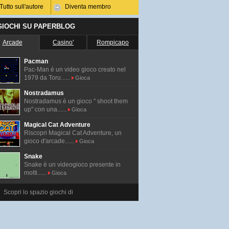
Tutto sull'autore
Diventa membro
 GIOCHI SU PAPERBLOG
Arcade
Casino'
Rompicapo
Pacman
Pac-Man é un video gioco creato nel
1979 da Toru......
Gioca
Nostradamus
Nostradamus è un gioco " shoot them
up" con una......
Gioca
Magical Cat Adventure
Riscopri Magical Cat Adventure, un
gioco d'arcade......
Gioca
Snake
Snake è un videogioco presente in
molti......
Gioca
Scopri lo spazio giochi di