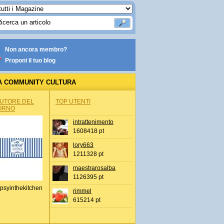
Non ancora membro?
Proponi il tuo blog
A COMMUNITY CULTURA
AUTORE DEL
TOP UTENTI
ORNO
intrattenimento
1608418 pt
lory663
1211328 pt
maestrarosalba
1126395 pt
psyinthekitchen
rimmel
615214 pt