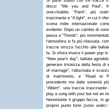
Si parte subito con tre tracce 
disco: "Me you and Paul", fr
orecchiabile; "Paint", più mal
trascinante e "A light", in cui il ri
scena indie internazionale co
evidente. Dopo un cambio di sonor
passa a "Trends", più movimentat
l'atmosfera si fa più rilassata: come
traccia strizza l'occhio alle ball
fa. Si sfiora invece il power pop 
"New year's day", ballata agrodolce
generare tristezza della festa di
of marriage", l'allucinata e scanz
di matrimonio, e "Road to Par
precedente ma dalle sonorità più
"Albert", una traccia trascinante
play a song with you/ but not an i
Nonostante il gruppo faccia, in ge
proprio punto forte (sono undici 