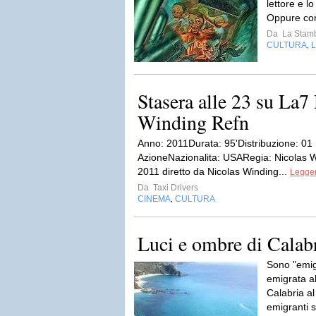
lettore e lo
Oppure con
Da
La Stamb
CULTURA
L
,
Stasera alle 23 su La7
Winding Refn
Anno: 2011Durata: 95'Distribuzione: 01 
AzioneNazionalita: USARegia: Nicolas W
2011 diretto da Nicolas Winding...
Legger
Da
Taxi Drivers
CINEMA
CULTURA
,
Luci e ombre di Calab
Sono "emig
emigrata al
Calabria al
emigranti s