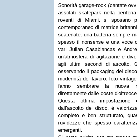
Sonorità garage-rock (cantate ovv
assolati skatepark nella periferi
roventi di Miami, si sposano p
contemporaneo di matrice britanni
scatenate, una batteria sempre mar
spesso il nonsense e una voce ch
vari Julian Casablancas e And
un'atmosfera di agitazione e dive
agli ultimi secondi di ascolto
osservando il packaging del disco
modernità del lavoro: foto vintage
fanno sembrare la nuova riv
direttamente dalle coste d'oltreoce
Questa ottima impostazione g
dall'ascolto del disco, è valoriz
completo e ben strutturato, quas
ruvidezze che spesso caratterizz
emergenti.