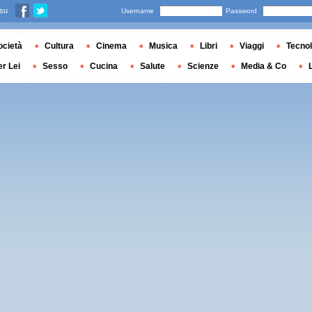
 su
Username
Password
ocietà
Cultura
Cinema
Musica
Libri
Viaggi
Tecnol
er Lei
Sesso
Cucina
Salute
Scienze
Media & Co