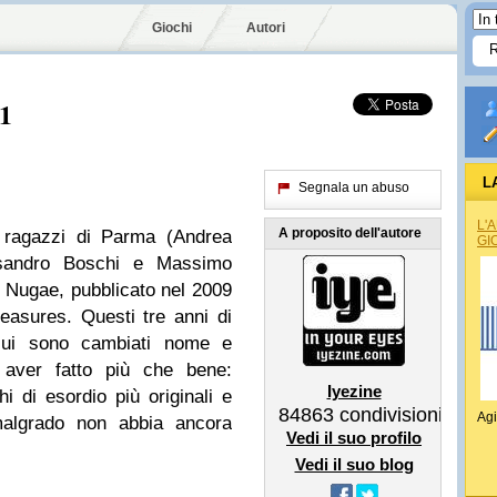
Giochi
Autori
 1
L
Segnala un abuso
L'
A proposito dell'autore
 ragazzi di Parma (Andrea
GI
essandro Boschi e Massimo
P, Nugae, pubblicato nel 2009
asures. Questi tre anni di
 cui sono cambiati nome e
 aver fatto più che bene:
Iyezine
hi di esordio più originali e
84863
condivisioni
Agi
 malgrado non abbia ancora
Vedi il suo profilo
Vedi il suo blog