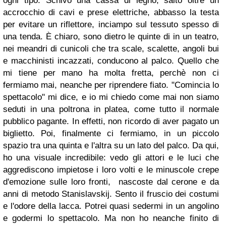
ogni tipo. Schivo una cassa di legno, salto oltre un
accrocchio di cavi e prese elettriche, abbasso la testa
per evitare un riflettore, inciampo sul tessuto spesso di
una tenda. È chiaro, sono dietro le quinte di in un teatro,
nei meandri di cunicoli che tra scale, scalette, angoli bui
e macchinisti incazzati, conducono al palco. Quello che
mi tiene per mano ha molta fretta, perchè non ci
fermiamo mai, neanche per riprendere fiato. "Comincia lo
spettacolo" mi dice, e io mi chiedo come mai non siamo
seduti in una poltrona in platea, come tutto il normale
pubblico pagante. In effetti, non ricordo di aver pagato un
biglietto. Poi, finalmente ci fermiamo, in un piccolo
spazio tra una quinta e l'altra su un lato del palco. Da qui,
ho una visuale incredibile: vedo gli attori e le luci che
aggrediscono impietose i loro volti e le minuscole crepe
d'emozione sulle loro fronti, nascoste dal cerone e da
anni di metodo Stanislavskij. Sento il fruscio dei costumi
e l'odore della lacca. Potrei quasi sedermi in un angolino
e godermi lo spettacolo. Ma non ho neanche finito di