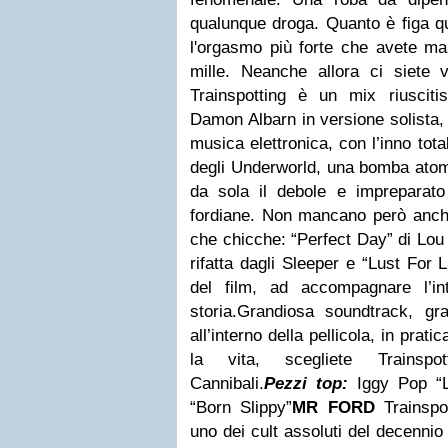
qualunque droga. Quanto è figa q
l'orgasmo più forte che avete mai
mille. Neanche allora ci siete vi
Trainspotting è un mix riusciti
Damon Albarn in versione solista,
musica elettronica, con l’inno tot
degli Underworld, una bomba atomi
da sola il debole e impreparato
fordiane. Non mancano però anche
che chicche: “Perfect Day” di Lou
rifatta dagli Sleeper e “Lust For L
del film, ad accompagnare l’in
storia.
Grandiosa soundtrack, gr
all’interno della pellicola, in prati
la vita, scegliete Trainspot
Cannibali.
Pezzi top:
Iggy Pop “L
“Born Slippy”
MR FORD
Trainspo
uno dei cult assoluti del decennio 