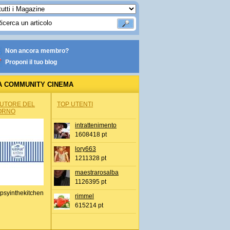
Non ancora membro?
Proponi il tuo blog
A COMMUNITY CINEMA
AUTORE DEL
TOP UTENTI
ORNO
intrattenimento
1608418 pt
lory663
1211328 pt
maestrarosalba
1126395 pt
psyinthekitchen
rimmel
615214 pt