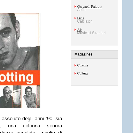
Gwyneth Paltrow
Attori
Dida
Calciatori
Air
Musicisti Stranieri
Magazines
Cinema
Cultura
t
assoluto degli anni ’90, sia
ico, una colonna sonora
denza assoluta, meglio di