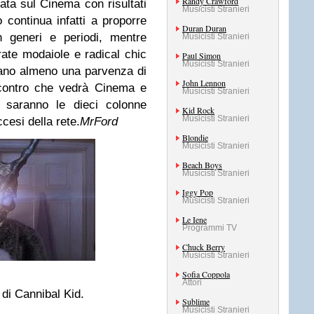
Randy Crawford
stata sul Cinema con risultati
Musicisti Stranieri
to continua infatti a proporre
Duran Duran
n generi e periodi, mentre
Musicisti Stranieri
ate modaiole e radical chic
Paul Simon
Musicisti Stranieri
vano almeno una parvenza di
John Lennon
contro che vedrà Cinema e
Musicisti Stranieri
 saranno le dieci colonne
Kid Rock
Musicisti Stranieri
ccesi della rete.
MrFord
Blondie
Musicisti Stranieri
Beach Boys
Musicisti Stranieri
Iggy Pop
Musicisti Stranieri
Le Iene
Programmi TV
Chuck Berry
Musicisti Stranieri
Sofia Coppola
Attori
di Cannibal Kid.
Sublime
Musicisti Stranieri