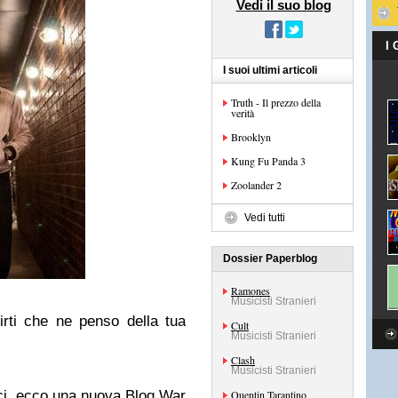
Vedi il suo blog
I
I suoi ultimi articoli
Truth - Il prezzo della
verità
Brooklyn
Kung Fu Panda 3
Zoolander 2
Vedi tutti
Dossier Paperblog
Ramones
Musicisti Stranieri
rti che ne penso della tua
Cult
Musicisti Stranieri
Clash
Musicisti Stranieri
rici, ecco una nuova Blog War
Quentin Tarantino