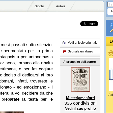
Giochi
Autori
L
Vedi articolo originale
 mesi passati sotto
silenzio,
o
sperimentato per la prima
L'
Segnala un abuso
GI
antagonista per antonomasia
A proposito dell'autore
 or
sono
, to
rnano alla riba
lta
e
ttiman
e
, e per festeggiare
 deciso di dedicarsi al loro
omani, infat
ti, troverete le
ionato - e
d emozion
ano - i
osfera: a voi decidere da che
Agi
Misterjamesford
reparate la testa per le
336
condivisioni
Vedi il suo profilo