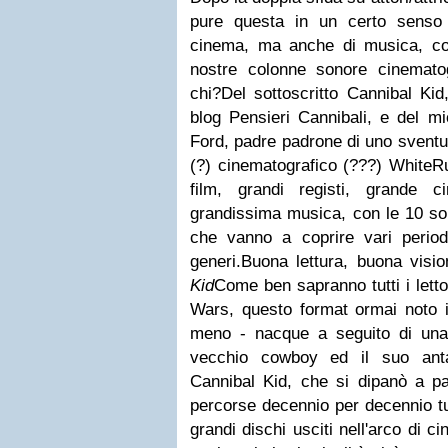
pure questa in un certo senso d
cinema, ma anche di musica, co
nostre colonne sonore cinematogr
chi?
Del sottoscritto Cannibal Ki
blog Pensieri Cannibali, e del m
Ford, padre padrone di uno sventu
(?) cinematografico (???) WhiteR
film, grandi registi, grande
grandissima musica, con le 10 so
che vanno a coprire vari perio
generi.
Buona lettura, buona visi
Kid
Come ben sapranno tutti i letto
Wars, questo format ormai noto in
meno - nacque a seguito di una
vecchio cowboy ed il suo anta
Cannibal Kid, che si dipanò a pa
percorse decennio per decennio tu
grandi dischi usciti nell'arco di ci