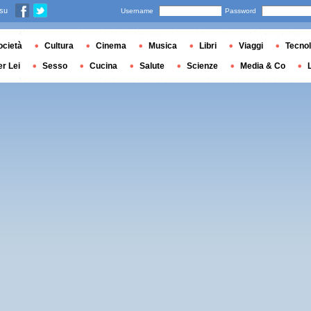
 su
Username
Password
ocietà
Cultura
Cinema
Musica
Libri
Viaggi
Tecnol
er Lei
Sesso
Cucina
Salute
Scienze
Media & Co