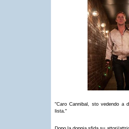
"Caro Cannibal, sto vedendo a di
lista."
Dopo la doppia sfida su attori/att