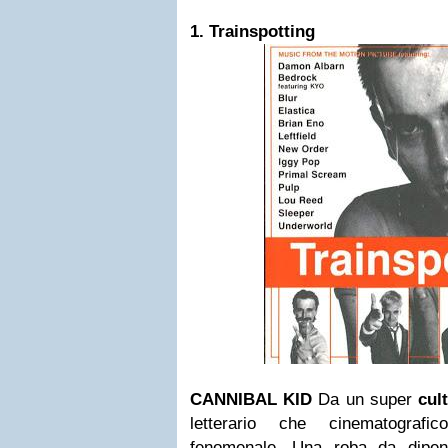
1. Trainspotting
CANNIBAL KID
Da un super
cul
letterario che cinematograf
fenomenale. Una roba da dipen