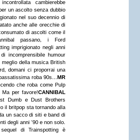
 incontrollata cambierebbe
 per un ascolto senza dubbio
gionato nel suo decennio di
atato anche alle orecchie di
consumato di ascolti come il
nnibal passano, i Ford
ting imprigionato negli anni
 di incomprensibile humour
 meglio della musica British
ord, domani ci proporrai una
rpassatissima roba 90s…
MR
icendo che roba come Pulp
? Ma per favore!
CANNIBAL
est Dumb e Dust Brothers
tro il britpop sta tornando alla
da un sacco di siti e band di
nti degli anni ’90 e non solo.
 sequel di Trainspotting è