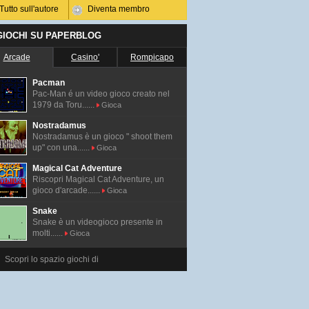
Tutto sull'autore
Diventa membro
 GIOCHI SU PAPERBLOG
Arcade
Casino'
Rompicapo
Pacman
Pac-Man é un video gioco creato nel
1979 da Toru......
Gioca
Nostradamus
Nostradamus è un gioco " shoot them
up" con una......
Gioca
Magical Cat Adventure
Riscopri Magical Cat Adventure, un
gioco d'arcade......
Gioca
Snake
Snake è un videogioco presente in
molti......
Gioca
Scopri lo spazio giochi di