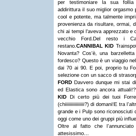
per testimoniare la sua follia
addirittura il suo miglior orgasmo
cool e potente, ma talmente impri
provenienza da risultare, ormai, d
chi ai tempi l'aveva apprezzato e 
vecchio Ford.
Del resto i Ca
restano.
CANNIBAL KID
Trainspot
Novanta? Cos’è, una barzelletta
fordesco? Questo è un viaggio nel
dai 70 ai 90. E poi, proprio tu F
selezione con un sacco di straso
FORD
Davvero dunque mi stai d
ed Elastica sono ancora attuali!
KID
Di certo più dei tuoi Forr
(chiiiiiiiiiiiiiiii?) di domani!
E tra l’al
grande e i Pulp sono riconosciuti 
oggi come uno dei gruppi più influe
Oltre al fatto che l’annunciato
attesissimo…