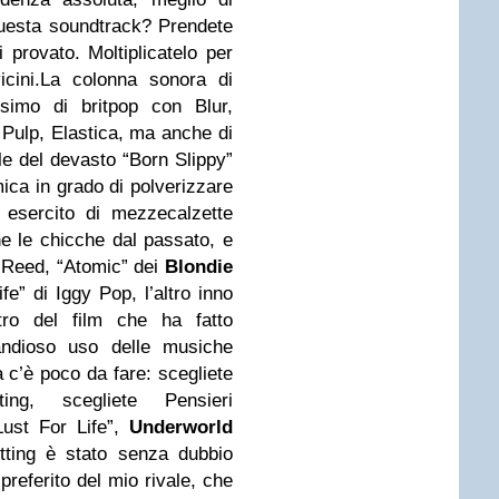
uesta soundtrack? Prendete
 provato. Moltiplicatelo per
cini.
La colonna sonora di
ssimo di britpop con Blur,
 Pulp, Elastica, ma anche di
ale del devasto “Born Slippy”
ca in grado di polverizzare
 esercito di mezzecalzette
 le chicche dal passato, e
 Reed, “Atomic” dei
Blondie
ife” di Iggy Pop, l’altro inno
tro del film che ha fatto
andioso uso delle musiche
ca c’è poco da fare: scegliete
ting, scegliete Pensieri
ust For Life”,
Underworld
tting è stato senza dubbio
preferito del mio rivale, che