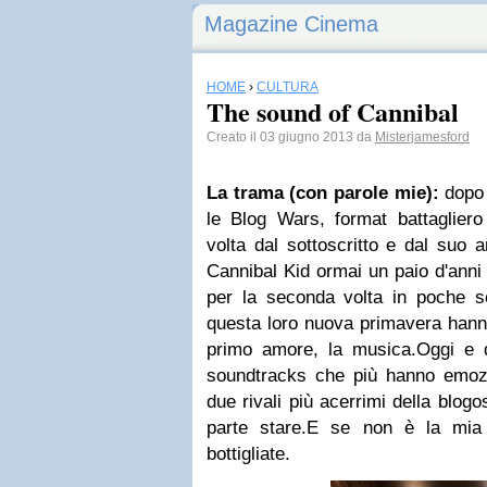
Magazine Cinema
HOME
›
CULTURA
The sound of Cannibal
Creato il 03 giugno 2013 da
Misterjamesford
La trama (con parol
e mie):
dopo
le Blog Wars, format battaglier
volta dal sottoscritto e dal suo 
Cannibal Kid ormai un paio d'anni
per la seconda volta in poche s
questa
loro
nuova primavera hanno
primo amore, la musica.
Oggi e d
soundtracks che pi
ù hanno emoz
due rivali più acerrimi della blog
parte stare.
E se non è la mia p
bottigliate.