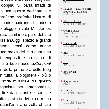
Attori
oppia. Si parla infatti di
MAMbo - Museo d'arte
n una guerra dedicata alle
moderna di Bologna
Cultura
afiche preferite.
Nostre di
Massive Attack
d, padre padrone di codesto
Musicisti Stranieri
io blogger rivale Mr. James
George Lucas
Produttori
rato bambino e pure del sito
Cinematografici
ussian.
Oggi spazio a grandi
Underworld
 cinema, così come anche
Musicisti Stranieri
undtracks del mio cuoricino
Blur
Musicisti Stranieri
di temporali e un sacco di
Lost
one e buon ascolto.
Cannibal
Serie TV
ri della prima ora delle Blog
Bob Dylan
Attori
 tutta la blogsfera - più o
 sfida musicale tra questo
Sergio Leone
Attori
gonista per antonomasia,
Lou Reed
rtire dagli anni sessanta e
Musicisti Stranieri
tta la storia dei più o meno
Tears
Musicisti Stranieri
nquant'anni.
Una volta chiuso