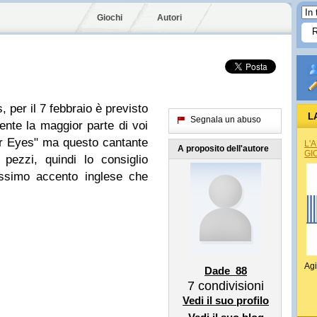
Giochi
Autori
 per il 7 febbraio è previsto
L
Segnala un abuso
ente la maggior parte di voi
ur Eyes" ma questo cantante
L'
A proposito dell'autore
GI
 pezzi, quindi lo consiglio
lissimo accento inglese che
Agi
Dade_88
7
condivisioni
Vedi il suo profilo