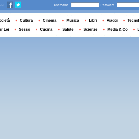
 su
Username
Password
ocietà
Cultura
Cinema
Musica
Libri
Viaggi
Tecnol
er Lei
Sesso
Cucina
Salute
Scienze
Media & Co