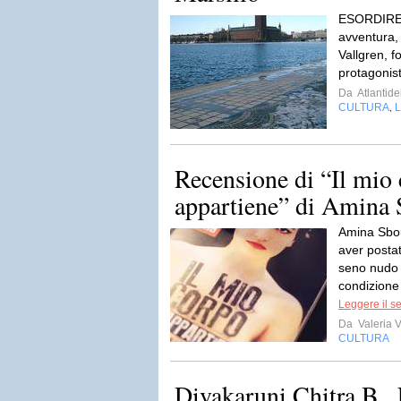
ESORDIRE n
avventura,
Vallgren, f
protagonist
Da
Atlantidel
CULTURA
L
,
Recensione di “Il mio
appartiene” di Amina 
Amina Sboui
aver posta
seno nudo 
condizione 
Leggere il s
Da
Valeria V
CULTURA
Divakaruni Chitra B., 