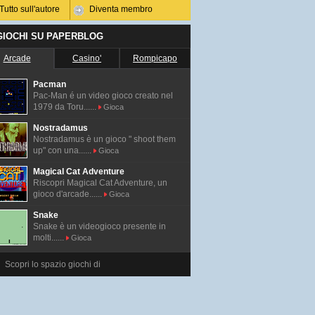
Tutto sull'autore
Diventa membro
 GIOCHI SU PAPERBLOG
Arcade
Casino'
Rompicapo
Pacman
Pac-Man é un video gioco creato nel
1979 da Toru......
Gioca
Nostradamus
Nostradamus è un gioco " shoot them
up" con una......
Gioca
Magical Cat Adventure
Riscopri Magical Cat Adventure, un
gioco d'arcade......
Gioca
Snake
Snake è un videogioco presente in
molti......
Gioca
Scopri lo spazio giochi di