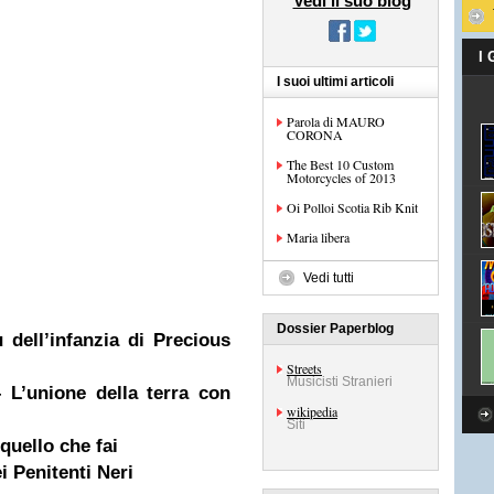
Vedi il suo blog
I
I suoi ultimi articoli
Parola di MAURO
CORONA
The Best 10 Custom
Motorcycles of 2013
Oi Polloi Scotia Rib Knit
Maria libera
Vedi tutti
Dossier Paperblog
dell’infanzia di Precious
Streets
Musicisti Stranieri
 L’unione della terra con
wikipedia
Siti
 quello che fai
i Penitenti Neri