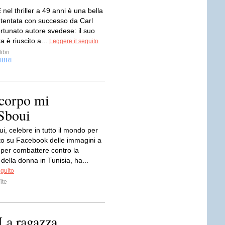
el thriller a 49 anni è una bella
 tentata con successo da Carl
ortunato autore svedese: il suo
a è riuscito a...
Leggere il seguito
ibri
IBRI
 corpo mi
Sboui
, celebre in tutto il mondo per
to su Facebook delle immagini a
per combattere contro la
della donna in Tunisia, ha...
eguito
ite
La ragazza