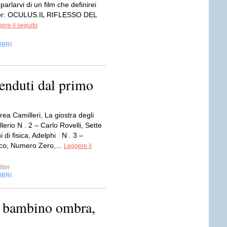
parlarvi di un film che definirei
ror: OCULUS.IL RIFLESSO DEL
ere il seguito
IBRI
venduti dal primo
rea Camilleri, La giostra degli
lerio N . 2 – Carlo Rovelli, Sette
ni di fisica, Adelphi N . 3 –
o, Numero Zero,...
Leggere il
ibri
IBRI
Il bambino ombra,