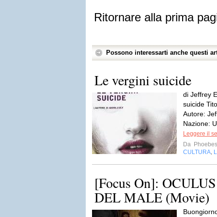
Ritornare alla prima pag
Possono interessarti anche questi art
Le vergini suicide
di Jeffrey 
suicide Tit
Autore: Je
Nazione: U
Leggere il s
Da
Phoebe
CULTURA
L
,
[Focus On]: OCULUS
DEL MALE (Movie)
Buongiorno 