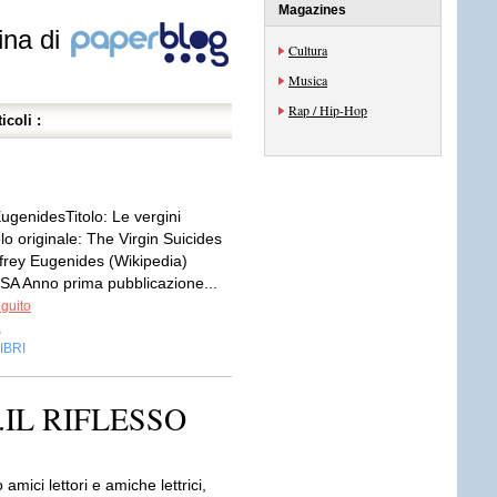
Magazines
ina di
Cultura
Musica
Rap / Hip-Hop
icoli :
EugenidesTitolo: Le vergini
olo originale: The Virgin Suicides
ffrey Eugenides (Wikipedia)
SA Anno prima pubblicazione...
eguito
s
IBRI
.IL RIFLESSO
amici lettori e amiche lettrici,