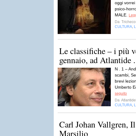
oggi vorrei 
psico-hor
MALE.
Legg
Da
Tricheco
CULTURA
L
,
Le classifiche – i più 
gennaio, ad Atlantide .
N . 1 – And
scambi, Sel
brevi lezio
Umberto Ec
seguito
Da
Atlantidel
CULTURA
L
,
Carl Johan Vallgren, 
Marsilio