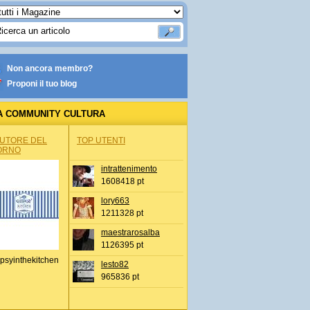
Non ancora membro?
Proponi il tuo blog
A COMMUNITY CULTURA
AUTORE DEL
TOP UTENTI
ORNO
intrattenimento
1608418 pt
lory663
1211328 pt
maestrarosalba
1126395 pt
psyinthekitchen
lesto82
965836 pt