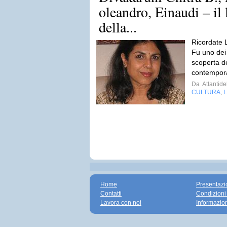
oleandro, Einaudi – il 
della...
Ricordate
Fu uno dei p
scoperta de
contempor
Da
Atlantidel
CULTURA
L
,
Home
Presentazi
Contatti
Condizioni
Lavora con noi
Informazio