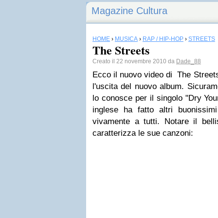
Magazine Cultura
HOME
›
MUSICA
›
RAP / HIP-HOP
›
STREETS
The Streets
Creato il 22 novembre 2010 da
Dade_88
Ecco il nuovo video di The Streets,
l'uscita del nuovo album. Sicuram
lo conosce per il singolo "Dry Yo
inglese ha fatto altri buonissimi
vivamente a tutti. Notare il bel
caratterizza le sue canzoni: