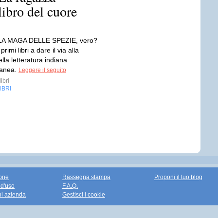
libro del cuore
 LA MAGA DELLE SPEZIE, vero?
rimi libri a dare il via alla
lla letteratura indiana
anea.
Leggere il seguito
ibri
IBRI
one
Rassegna stampa
Proponi il tuo blog
 d'uso
F.A.Q.
ni azienda
Gestisci i cookie