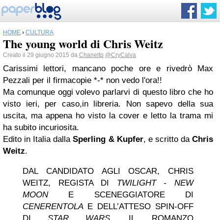
HOME
›
CULTURA
The young world di Chris Weitz
Creato il 29 giugno 2015 da
Chaneltp
@CryCalva
Carissimi lettori, mancano poche ore e rivedrò Max
Pezzali per il firmacopie *-* non vedo l'ora!!
Ma comunque oggi volevo parlarvi di questo libro che ho
visto ieri, per caso,in libreria. Non sapevo della sua
uscita, ma appena ho visto la cover e letto la trama mi
ha subito incuriosita.
Edito in Italia dalla
Sperling & Kupfer
, e scritto da
Chris
Weitz
.
DAL CANDIDATO AGLI OSCAR, CHRIS
WEITZ, REGISTA DI
TWILIGHT - NEW
MOON
E SCENEGGIATORE DI
CENERENTOLA
E DELL’ATTESO SPIN-OFF
DI
STAR WARS
, IL ROMANZO