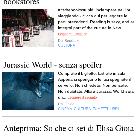
bookstores
#itsthebooksstupid: inciampare nei libri
viaggiando - clicca qui per leggere le
parti precedenti. Reading is sexy, and a
integral part of the culture in New...
Leggere il seguito
Da
Bourbaki
CULTURA
Jurassic World - senza spoiler
Comprate il biglietto. Entrate in sala.
Appena si spengono le luci spegnete il
cervello. Non chiedete. Non pensate.
Non dubitate. Allora Jurassic World sarà
un...
Leggere il seguito
Da
Flavio
CINEMA
CULTURA
FUMETTI
LIBRI
,
,
,
Anteprima: So che ci sei di Elisa Gioia