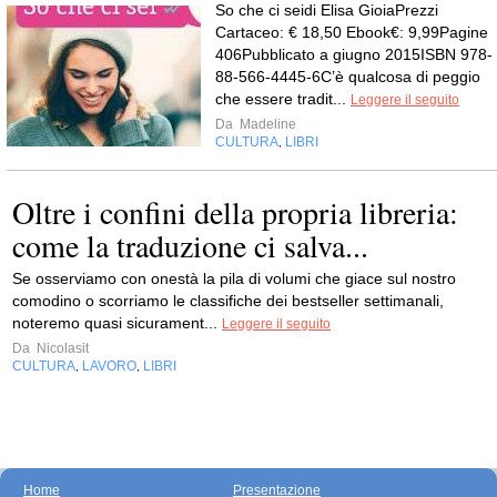
So che ci seidi Elisa GioiaPrezzi
Cartaceo: € 18,50 Ebook€: 9,99Pagine
406Pubblicato a giugno 2015ISBN 978-
88-566-4445-6C’è qualcosa di peggio
che essere tradit...
Leggere il seguito
Da
Madeline
CULTURA
LIBRI
,
Oltre i confini della propria libreria:
come la traduzione ci salva...
Se osserviamo con onestà la pila di volumi che giace sul nostro
comodino o scorriamo le classifiche dei bestseller settimanali,
noteremo quasi sicurament...
Leggere il seguito
Da
Nicolasit
CULTURA
LAVORO
LIBRI
,
,
Home
Presentazione