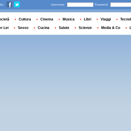
 su
Username
Password
ocietà
Cultura
Cinema
Musica
Libri
Viaggi
Tecnol
er Lei
Sesso
Cucina
Salute
Scienze
Media & Co