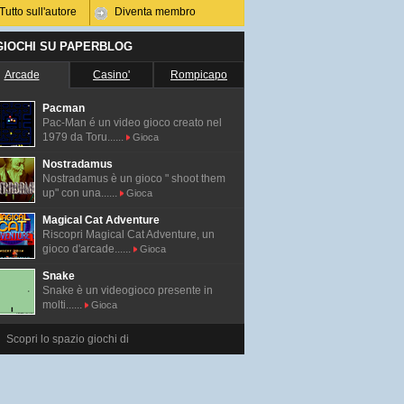
Tutto sull'autore
Diventa membro
 GIOCHI SU PAPERBLOG
Arcade
Casino'
Rompicapo
Pacman
Pac-Man é un video gioco creato nel
1979 da Toru......
Gioca
Nostradamus
Nostradamus è un gioco " shoot them
up" con una......
Gioca
Magical Cat Adventure
Riscopri Magical Cat Adventure, un
gioco d'arcade......
Gioca
Snake
Snake è un videogioco presente in
molti......
Gioca
Scopri lo spazio giochi di