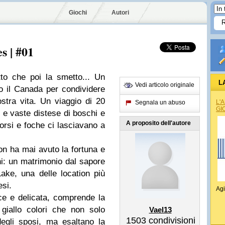
Giochi
Autori
s | #01
to che poi la smetto... Un
L
Vedi articolo originale
 il Canada per condividere
nostra vita. Un viaggio di 20
L'
Segnala un abuso
GI
i e vaste distese di boschi e
A proposito dell'autore
, orsi e foche ci lasciavano a
on ha mai avuto la fortuna e
ghi: un matrimonio dal sapore
ke, una delle location più
esi.
Agi
ace e delicata, comprende la
 giallo colori che non solo
Vael13
1503
condivisioni
egli sposi, ma esaltano la