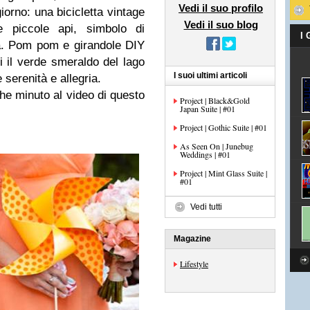
Vedi il suo profilo
giorno: una bicicletta vintage
Vedi il suo blog
le piccole api, simbolo di
I
a. Pom pom e girandole DIY
 il verde smeraldo del lago
I suoi ultimi articoli
serenità e allegria.
he minuto al video di questo
Project | Black&Gold
Japan Suite | #01
Project | Gothic Suite | #01
As Seen On | Junebug
Weddings | #01
Project | Mint Glass Suite |
#01
Vedi tutti
Magazine
Lifestyle