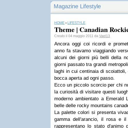
Magazine Lifestyle
HOME
›
LIFESTYLE
Theme | Canadian Rockie
Creato il 04 maggio 2011 da
Vael13
Ancora oggi coi ricordi e promet
anno fa stavamo viaggiando verso
alcuni dei giorni più belli della 
giorni passato tra grandi metropol
laghi in cui centinaia di scoiattoli
bocca aperta ad ogni passo.
Ecco un piccolo scorcio per chi n
la curiosità di visitare questi luo
moderno ambientato a Emerald La
belle delle rocky mountains canad
La palette colori si presenta viv
gamma dell'arancio, il rosa e il
rappresentano lo stato d'animo d