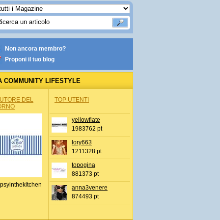
Non ancora membro?
Proponi il tuo blog
A COMMUNITY LIFESTYLE
AUTORE DEL
TOP UTENTI
ORNO
yellowflate
1983762 pt
lory663
1211328 pt
topogina
881373 pt
psyinthekitchen
anna3venere
874493 pt