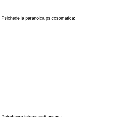
Psichedelia paranoica psicosomatica:
Potrebbero interessarti anche :