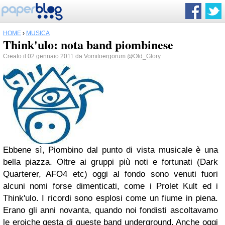
HOME
›
MUSICA
Think'ulo: nota band piombinese
Creato il 02 gennaio 2011 da
Vomitoergorum
@Old_Glory
Ebbene sì, Piombino dal punto di vista musicale è una
bella piazza. Oltre ai gruppi più noti e fortunati (Dark
Quarterer, AFO4 etc) oggi al fondo sono venuti fuori
alcuni nomi forse dimenticati, come i Prolet Kult ed i
Think'ulo. I ricordi sono esplosi come un fiume in piena.
Erano gli anni novanta, quando noi fondisti ascoltavamo
le eroiche gesta di queste band underground. Anche oggi