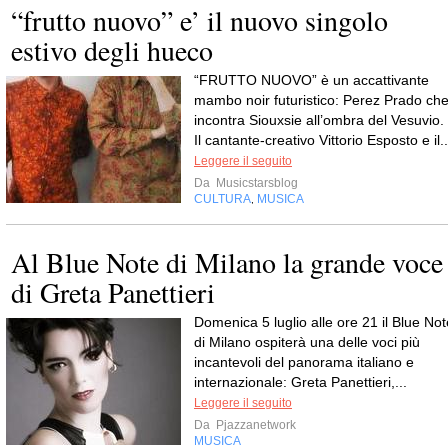
“frutto nuovo” e’ il nuovo singolo
estivo degli hueco
“FRUTTO NUOVO” è un accattivante
mambo noir futuristico: Perez Prado ch
incontra Siouxsie all’ombra del Vesuvio.
Il cantante-creativo Vittorio Esposto e il..
Leggere il seguito
Da
Musicstarsblog
CULTURA
MUSICA
,
Al Blue Note di Milano la grande voce
di Greta Panettieri
Domenica 5 luglio alle ore 21 il Blue Not
di Milano ospiterà una delle voci più
incantevoli del panorama italiano e
internazionale: Greta Panettieri,...
Leggere il seguito
Da
Pjazzanetwork
MUSICA