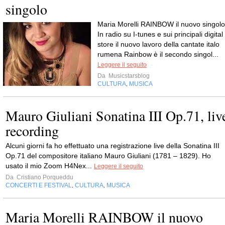
singolo
Maria Morelli RAINBOW il nuovo singolo
In radio su I-tunes e sui principali digital
store il nuovo lavoro della cantate italo
rumena Rainbow è il secondo singol...
Leggere il seguito
Da
Musicstarsblog
CULTURA
MUSICA
,
Mauro Giuliani Sonatina III Op.71, liv
recording
Alcuni giorni fa ho effettuato una registrazione live della Sonatina III
Op.71 del compositore italiano Mauro Giuliani (1781 – 1829). Ho
usato il mio Zoom H4Nex...
Leggere il seguito
Da
Cristiano Porqueddu
CONCERTI E FESTIVAL
CULTURA
MUSICA
,
,
Maria Morelli RAINBOW il nuovo