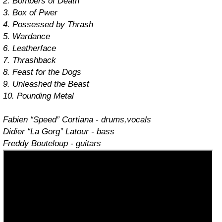
2. Bombers of Death
3. Box of Pwer
4. Possessed by Thrash
5. Wardance
6. Leatherface
7. Thrashback
8. Feast for the Dogs
9. Unleashed the Beast
10. Pounding Metal
Fabien “Speed” Cortiana - drums,vocals
Didier “La Gorg” Latour - bass
Freddy Bouteloup - guitars