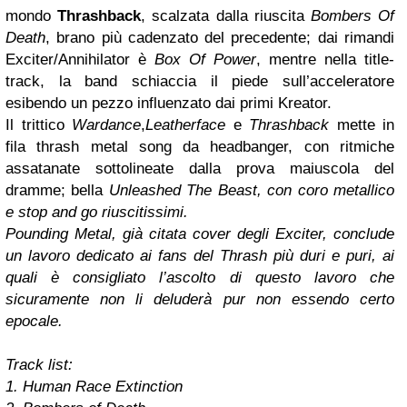
mondo
Thrashback
, scalzata dalla riuscita
Bombers Of
Death
, brano più cadenzato del precedente; dai rimandi
Exciter/Annihilator è
Box Of Power
, mentre nella title-
track, la band schiaccia il piede sull’acceleratore
esibendo un pezzo influenzato dai primi Kreator.
Il trittico
Wardance
,
Leatherface
e
Thrashback
mette in
fila thrash metal song da headbanger, con ritmiche
assatanate sottolineate dalla prova maiuscola del
dramme; bella
Unleashed The Beast
, con coro metallico
e stop and go riuscitissimi.
Pounding Metal
, già citata cover degli Exciter, conclude
un lavoro dedicato ai fans del Thrash più duri e puri, ai
quali è consigliato l’ascolto di questo lavoro che
sicuramente non li deluderà pur non essendo certo
epocale.
Track list:
1. Human Race Extinction