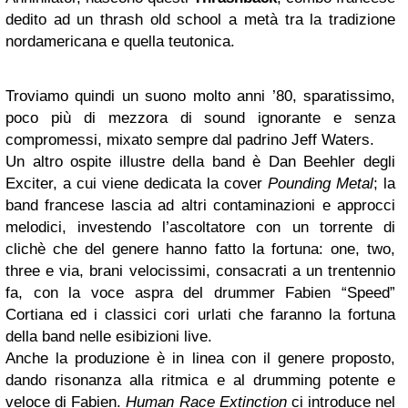
dedito ad un thrash old school a metà tra la tradizione
nordamericana e quella teutonica.
Troviamo quindi un suono molto anni ’80, sparatissimo,
poco più di mezzora di sound ignorante e senza
compromessi, mixato sempre dal padrino Jeff Waters.
Un altro ospite illustre della band è Dan Beehler degli
Exciter, a cui viene dedicata la cover
Pounding Metal
; la
band francese lascia ad altri contaminazioni e approcci
melodici, investendo l’ascoltatore con un torrente di
clichè che del genere hanno fatto la fortuna: one, two,
three e via, brani velocissimi, consacrati a un trentennio
fa, con la voce aspra del drummer Fabien “Speed”
Cortiana ed i classici cori urlati che faranno la fortuna
della band nelle esibizioni live.
Anche la produzione è in linea con il genere proposto,
dando risonanza alla ritmica e al drumming potente e
veloce di Fabien.
Human Race Extinction
ci introduce nel