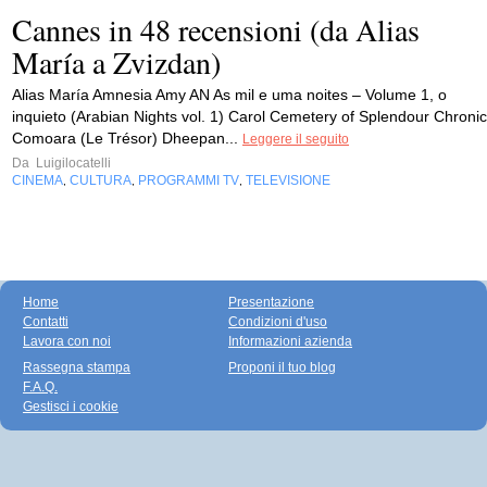
Cannes in 48 recensioni (da Alias
María a Zvizdan)
Alias María Amnesia Amy AN As mil e uma noites – Volume 1, o
inquieto (Arabian Nights vol. 1) Carol Cemetery of Splendour Chronic
Comoara (Le Trésor) Dheepan...
Leggere il seguito
Da
Luigilocatelli
CINEMA
CULTURA
PROGRAMMI TV
TELEVISIONE
,
,
,
Home
Presentazione
Contatti
Condizioni d'uso
Lavora con noi
Informazioni azienda
Rassegna stampa
Proponi il tuo blog
F.A.Q.
Gestisci i cookie