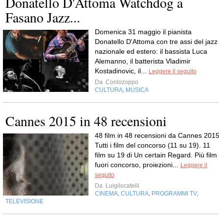
Donatello D'Attoma Watchdog a
Fasano Jazz...
Domenica 31 maggio il pianista
Donatello D'Attoma con tre assi del jazz
nazionale ed estero: il bassista Luca
Alemanno, il batterista Vladimir
Kostadinovic, il...
Leggere il seguito
Da
Conlozoppo
CULTURA
MUSICA
,
Cannes 2015 in 48 recensioni
48 film in 48 recensioni da Cannes 2015
Tutti i film del concorso (11 su 19). 11
film su 19 di Un certain Regard. Più film
fuori concorso, proiezioni...
Leggere il
seguito
Da
Luigilocatelli
CINEMA
CULTURA
PROGRAMMI TV
,
,
,
TELEVISIONE