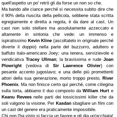
quell'aspetto un po' retrò gli da forse un non so che.
Ma bando alle ciance perché si necessita subito dire che
il 90% della riuscita della pellicola, sebbene stata scritta
egregiamente e diretta a regola, è da dare al cast. Un
cast non solo stellare ma assolutamente azzeccato e
altamente in sintonia che vede: un immenso e
ispiratissimo
Kevin Kline
(ascoltatelo in originale perché
diverte il doppio) nella parte del buzzurro, adultero e
baffuto italo-americano Joey; una tenera, servizievole e
vendicativa
Tracey Ullman
; la bravissima e rude
Joan
Plowright
(vedova di
Sir Lawrence Olivier
) con
pesante accento jugoslavo; e una delle più promettenti
attori della sua generazione, morto troppo presto,
River
Phoenix
. Ma non finisce certo qui perché, come ciliegina
sulla torta, abbiamo il duo composto da
William Hurt
e
Keanu Revees
nelle parti dei tossicissimi killer che da
soli valgono la visione. Per
Kasdan
sbagliare un film con
un cast del genere era praticamente impossibile.
Chi non l'ha visto si faccia un favore e gli dia un'occhiata!