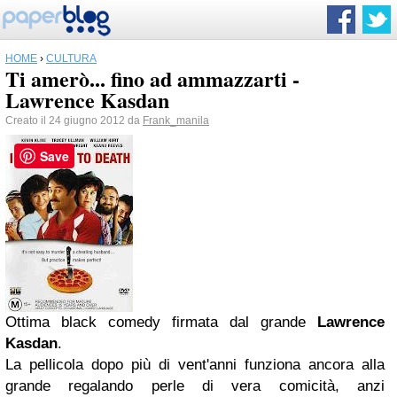
HOME
›
CULTURA
Ti amerò... fino ad ammazzarti -
Lawrence Kasdan
Creato il 24 giugno 2012 da
Frank_manila
Save
Ottima black comedy firmata dal grande
Lawrence
Kasdan
.
La pellicola dopo più di vent'anni funziona ancora alla
grande regalando perle di vera comicità, anzi