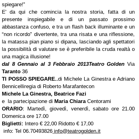
spiegare!”
E’ da qui che comincia la nostra storia, fatta di un
presente inspiegabile e di un passato prossimo
abbastanza confuso, e tra un flash back illuminante e un
“non ricordo” divertente, tra una risata e una riflessione,
la matassa pian piano si dipana, lasciando agli spettatori
la possibilità di valutare se è preferibile la cruda realtà o
una magica illusione!
dal 8 Gennaio al 3 Febbraio 2013
Teatro Golden
Via
Taranto
36
TI POSSO SPIEGARE..
di Michele La Ginestra e Adriano
Bennicelli
regia di Roberto Marafante
con
Michele La Ginestra, Beatrice Fazi
e la partecipazione di
Maria Chiara
Centorami
ORARIO
: Martedì, giovedì, venerdì, sabato ore 21.00
Domenica ore 17.00
Biglietti:
Intero € 22,00 Ridotto € 17,00
info: Tel 06.70493826
info@teatrogolden.it