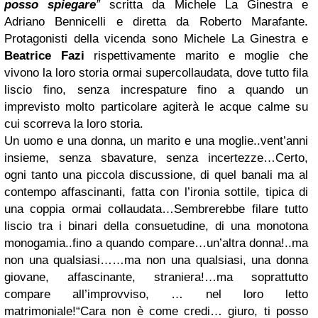
posso spiegare
”
scritta da Michele La Ginestra e
Adriano Bennicelli e diretta da Roberto Marafante.
Protagonisti della vicenda sono Michele La Ginestra e
Beatrice Fazi
rispettivamente marito e moglie che
vivono la loro storia ormai supercollaudata, dove tutto fila
liscio fino, senza increspature fino a quando un
imprevisto molto particolare agiterà le acque calme su
cui scorreva la loro storia.
Un uomo e una donna, un marito e una moglie..vent’anni
insieme, senza sbavature, senza incertezze…Certo,
ogni tanto una piccola discussione, di quel banali ma al
contempo affascinanti, fatta con l’ironia sottile, tipica di
una coppia ormai collaudata…Sembrerebbe filare tutto
liscio tra i binari della consuetudine, di una monotona
monogamia..fino a quando compare…un’altra donna!..ma
non una qualsiasi…
…
ma non una qualsiasi, una donna
giovane, affascinante, straniera!
…
ma soprattutto
compare all’improvviso, … nel loro letto
matrimoniale!
“
Cara non è come credi… giuro, ti posso