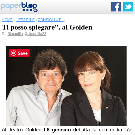
HOME
›
LIFESTYLE
›
CONSIGLI UTILI
Ti posso spiegare”, al Golden
Da
Simonilla
@simonilla23
Save
Al
Teatro Golden
l’8 gennaio
debutta la commedia
“
Ti