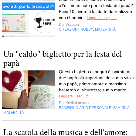
all'ultimo minuto per la festa del papà?
Ecco 10 lavoretti fai da te da realizzare
con i bambini.
Leggere il seguito
Da
Vscuteri
CREAZIONI
HOBBY
MATERNITÀ
,
,
Un "caldo" biglietto per la festa del
papà
Questo biglietto di auguri è ispirato ai
due papà più importanti della mia vita: a
mio papà, primo amore e massimo
baluardo di sicurezza; a mio marito,...
Leggere il seguito
Da
Kevitafarelamamma
BAMBINI
DIARIO PERSONALE
FAMIGLIA
,
,
,
MATERNITÀ
La scatola della musica e dell'amore: