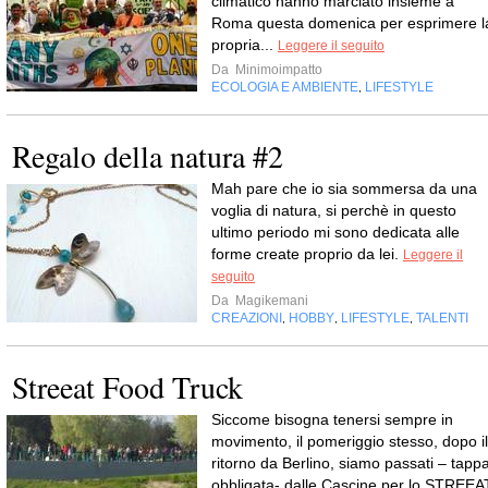
climatico hanno marciato insieme a
Roma questa domenica per esprimere l
propria...
Leggere il seguito
Da
Minimoimpatto
ECOLOGIA E AMBIENTE
LIFESTYLE
,
Regalo della natura #2
Mah pare che io sia sommersa da una
voglia di natura, si perchè in questo
ultimo periodo mi sono dedicata alle
forme create proprio da lei.
Leggere il
seguito
Da
Magikemani
CREAZIONI
HOBBY
LIFESTYLE
TALENTI
,
,
,
Streeat Food Truck
Siccome bisogna tenersi sempre in
movimento, il pomeriggio stesso, dopo il
ritorno da Berlino, siamo passati – tapp
obbligata- dalle Cascine per lo STREEA