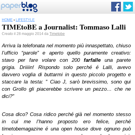
HOME
›
LIFESTYLE
TIMEtoBE a Journalist: Tommaso Lalli
Creato il 28 maggio 2014 da
Timetobe
Arriva la telefonata nel momento più innaspettato, chiuso
l’ufficio “parole” e aperto quello puramente creativo:
stavo per fare volare con 200
farfalle
una parete
grigia.
Driiiin! Rispondo solo perché é Lalli, avevo
davvero voglia di buttarmi in questo piccolo progetto e
staccare la testa: ” Ciao J, sarò brevissimo, sono qui
con Grollo gli piacerebbe scrivere un pezzo… che ne
dici?”
Cosa dico? Cosa ridico perché già nel momento stesso
in cui me l’hanno proposto ero felice, perché
timetobemagazine é una open house dove ognuno può