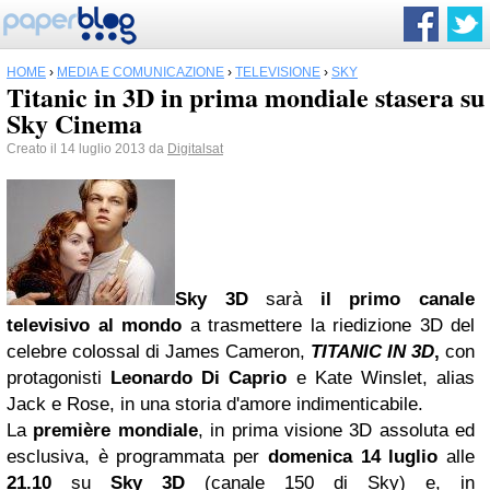
HOME
›
MEDIA E COMUNICAZIONE
›
TELEVISIONE
›
SKY
Titanic in 3D in prima mondiale stasera su
Sky Cinema
Creato il 14 luglio 2013 da
Digitalsat
Sky 3D
sarà
il primo canale
televisivo al mondo
a trasmettere la riedizione 3D del
celebre colossal di James Cameron,
TITANIC IN 3D
,
con
protagonisti
Leonardo Di Caprio
e Kate Winslet, alias
Jack e Rose, in una storia d'amore indimenticabile.
La
première mondiale
, in prima visione 3D assoluta ed
esclusiva, è programmata per
domenica 14 luglio
alle
21.10
su
Sky 3D
(canale 150 di Sky) e, in