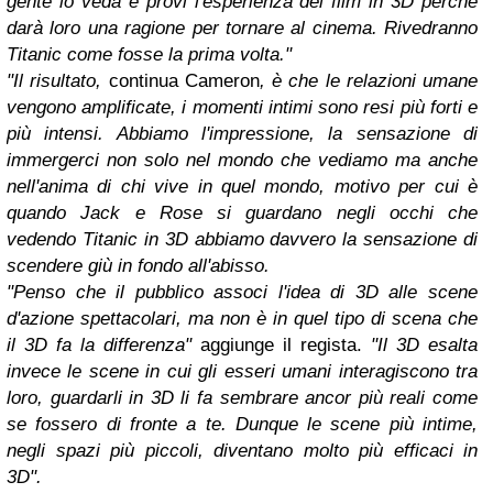
gente lo veda e provi l'esperienza del film in 3D perché
darà loro una ragione per tornare al cinema. Rivedranno
Titanic come fosse la prima volta."
"Il risultato,
continua Cameron
,
è che le relazioni umane
vengono amplificate, i momenti intimi sono resi più forti e
più intensi. Abbiamo l'impressione, la sensazione di
immergerci non solo nel mondo che vediamo ma anche
nell'anima di chi vive in quel mondo, motivo per cui è
quando Jack e Rose si guardano negli occhi che
vedendo Titanic in 3D abbiamo davvero la sensazione di
scendere giù in fondo all'abisso.
"Penso che il pubblico associ l'idea di 3D alle scene
d'azione spettacolari, ma non è in quel tipo di scena che
il 3D fa la differenza"
aggiunge il regista.
"Il 3D esalta
invece le scene in cui gli esseri umani interagiscono tra
loro, guardarli in 3D li fa sembrare ancor più reali come
se fossero di fronte a te. Dunque le scene più intime,
negli spazi più piccoli, diventano molto più efficaci in
3D".