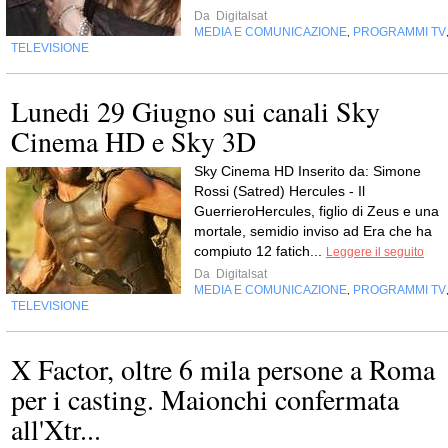
Da
Digitalsat
MEDIA E COMUNICAZIONE
PROGRAMMI TV
,
TELEVISIONE
Lunedi 29 Giugno sui canali Sky
Cinema HD e Sky 3D
Sky Cinema HD Inserito da: Simone
Rossi (Satred) Hercules - Il
GuerrieroHercules, figlio di Zeus e una
mortale, semidio inviso ad Era che ha
compiuto 12 fatich...
Leggere il seguito
Da
Digitalsat
MEDIA E COMUNICAZIONE
PROGRAMMI TV
,
TELEVISIONE
X Factor, oltre 6 mila persone a Roma
per i casting. Maionchi confermata
all'Xtr...