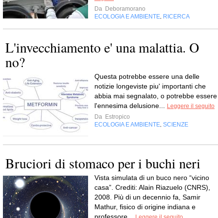
Da
Deboramorano
ECOLOGIA E AMBIENTE
RICERCA
,
L'invecchiamento e' una malattia. O
no?
Questa potrebbe essere una delle
notizie longeviste piu' importanti che
abbia mai segnalato, o potrebbe essere
l'ennesima delusione...
Leggere il seguito
Da
Estropico
ECOLOGIA E AMBIENTE
SCIENZE
,
Bruciori di stomaco per i buchi neri
Vista simulata di un buco nero “vicino
casa”. Crediti: Alain Riazuelo (CNRS),
2008. Più di un decennio fa, Samir
Mathur, fisico di origine indiana e
professore...
Leggere il seguito