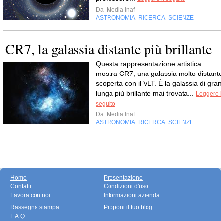
Da
Media Inaf
ASTRONOMIA
RICERCA
SCIENZE
,
,
CR7, la galassia distante più brillante
Questa rappresentazione artistica
mostra CR7, una galassia molto distant
scoperta con il VLT. È la galassia di gra
lunga più brillante mai trovata...
Leggere i
seguito
Da
Media Inaf
ASTRONOMIA
RICERCA
SCIENZE
,
,
Home
Presentazione
Contatti
Condizioni d'uso
Lavora con noi
Informazioni azienda
Rassegna stampa
Proponi il tuo blog
F.A.Q.