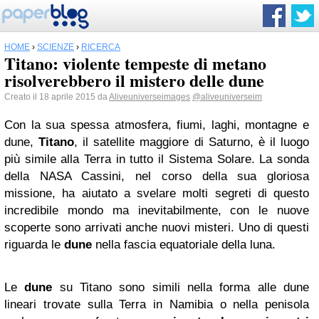
HOME
›
SCIENZE
›
RICERCA
Titano: violente tempeste di metano
risolverebbero il mistero delle dune
Creato il 18 aprile 2015 da
Aliveuniverseimages
@aliveuniverseim
Con la sua spessa atmosfera, fiumi, laghi, montagne e
dune,
Titano
, il satellite maggiore di Saturno, è il luogo
più simile alla Terra in tutto il Sistema Solare. La sonda
della NASA Cassini, nel corso della sua gloriosa
missione, ha aiutato a svelare molti segreti di questo
incredibile mondo ma inevitabilmente, con le nuove
scoperte sono arrivati anche nuovi misteri. Uno di questi
riguarda le
dune
nella fascia equatoriale della luna.
Le
dune
su Titano sono simili nella forma alle dune
lineari trovate sulla Terra in Namibia o nella penisola