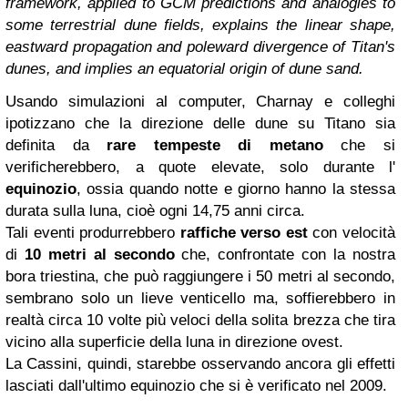
framework, applied to GCM predictions and analogies to
some terrestrial dune fields, explains the linear shape,
eastward propagation and poleward divergence of Titan's
dunes, and implies an equatorial origin of dune sand.
Usando simulazioni al computer, Charnay e colleghi
ipotizzano che la direzione delle dune su Titano sia
definita da
rare tempeste di metano
che si
verificherebbero, a quote elevate, solo durante l'
equinozio
, ossia quando notte e giorno hanno la stessa
durata sulla luna, cioè ogni 14,75 anni circa.
Tali eventi produrrebbero
raffiche verso est
con velocità
di
10 metri al secondo
che, confrontate con la nostra
bora triestina, che può raggiungere i 50 metri al secondo,
sembrano solo un lieve venticello ma, soffierebbero in
realtà circa 10 volte più veloci della solita brezza che tira
vicino alla superficie della luna in direzione ovest.
La Cassini, quindi, starebbe osservando ancora gli effetti
lasciati dall'ultimo equinozio che si è verificato nel 2009.