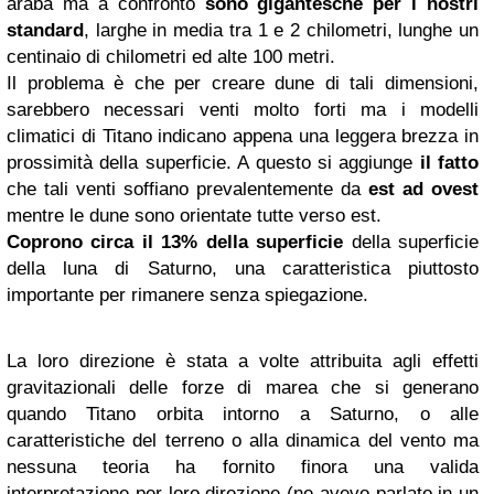
araba ma a confronto
sono gigantesche per i nostri
standard
, larghe in media tra 1 e 2 chilometri, lunghe un
centinaio di chilometri ed alte 100 metri.
Il problema è che per creare dune di tali dimensioni,
sarebbero necessari venti molto forti ma i modelli
climatici di Titano indicano appena una leggera brezza in
prossimità della superficie. A questo si aggiunge
il fatto
che tali venti soffiano prevalentemente da
est ad ovest
mentre le dune sono orientate tutte verso est.
Coprono circa il 13% della superficie
della superficie
della luna di Saturno, una caratteristica piuttosto
importante per rimanere senza spiegazione.
La loro direzione è stata a volte attribuita agli effetti
gravitazionali delle forze di marea che si generano
quando Titano orbita intorno a Saturno, o alle
caratteristiche del terreno o alla dinamica del vento ma
nessuna teoria ha fornito finora una valida
interpretazione per loro direzione (ne avevo parlato in un