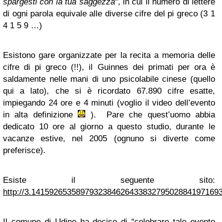
spargesti con la tua saggezza
“, in cui il numero di lettere
di ogni parola equivale alle diverse cifre del pi greco (3 1
4 1 5 9 …)
Esistono gare organizzate per la recita a memoria delle
cifre di pi greco (!!), il Guinnes dei primati per ora è
saldamente nelle mani di uno psicolabile cinese (quello
qui a lato), che si è ricordato 67.890 cifre esatte,
impiegando 24 ore e 4 minuti (voglio il video dell’evento
in alta definizione
). Pare che quest’uomo abbia
dedicato 10 ore al giorno a questo studio, durante le
vacanze estive, nel 2005 (ognuno si diverte come
preferisce).
Esiste il seguente sito:
http://3.14159265358979323846264338327950288419716
Il comune di Udine ha deciso di “celebrare tale evento