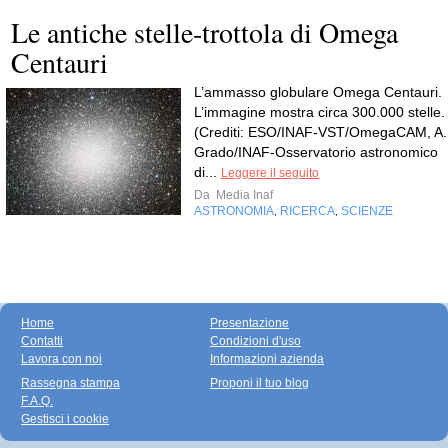
Le antiche stelle-trottola di Omega
Centauri
L’ammasso globulare Omega Centauri.
L’immagine mostra circa 300.000 stelle.
(Crediti: ESO/INAF-VST/OmegaCAM, A.
Grado/INAF-Osservatorio astronomico
di...
Leggere il seguito
Da
Media Inaf
ASTRONOMIA
RICERCA
SCIENZE
,
,
Home
Presentazione
Contatti
Condizioni d'uso
Lavora con noi
Informazioni azienda
Rassegna stampa
Proponi il tuo blog
F.A.Q.
Gestisci i cookie