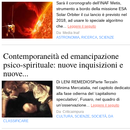
Sarà il coronografo dell’INAF Metis,
strumento a bordo della missione ESA
Solar Orbiter il cui lancio è previsto nel
2018, ad usare lo speciale algoritmo
che...
Leggere il seguito
Da
Media Inaf
ASTRONOMIA
RICERCA
SCIENZE
,
,
Contemporaneità ed emancipazione
psico-spirituale: nuove inquisizioni e
nuove...
Di LENI REMEDIOSParte TerzaIn
Minima Mercatalia, nel capitolo dedicato
alla fase odierna del ‘capitalismo
speculativo’, Fusaro, nel quadro di
un’osservazione...
Leggere il seguito
Da
Criticaimpura
CULTURA
SCIENZE
SOCIETÀ
DA
,
,
,
CLASSIFICARE