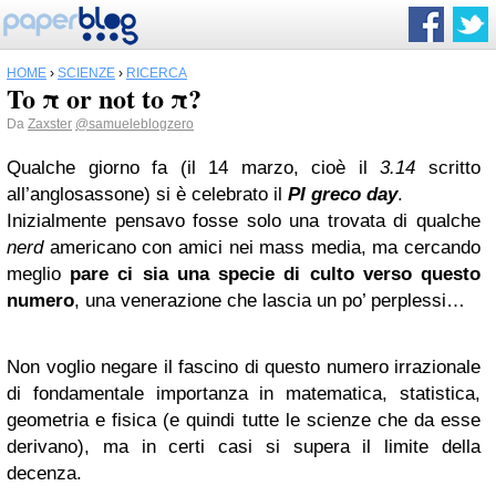
HOME
›
SCIENZE
›
RICERCA
To π or not to π?
Da
Zaxster
@samueleblogzero
Qualche giorno fa (il 14 marzo, cioè il
3.14
scritto
all’anglosassone) si è celebrato il
PI greco day
.
Inizialmente pensavo fosse solo una trovata di qualche
nerd
americano con amici nei mass media, ma cercando
meglio
pare ci sia una specie di culto verso questo
numero
, una venerazione che lascia un po’ perplessi…
Non voglio negare il fascino di questo numero irrazionale
di fondamentale importanza in matematica, statistica,
geometria e fisica (e quindi tutte le scienze che da esse
derivano), ma in certi casi si supera il limite della
decenza.