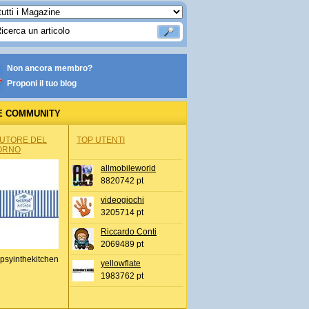
Non ancora membro?
Proponi il tuo blog
E COMMUNITY
AUTORE DEL
TOP UTENTI
ORNO
allmobileworld
8820742 pt
videogiochi
3205714 pt
Riccardo Conti
2069489 pt
psyinthekitchen
yellowflate
1983762 pt