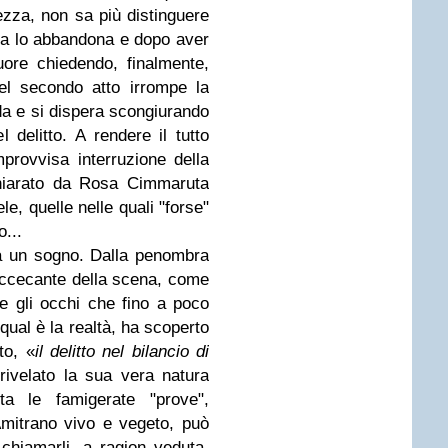
ezza, non sa più distinguere
ola lo abbandona e dopo aver
ore chiedendo, finalmente,
del secondo atto irrompe la
da e si dispera scongiurando
 delitto. A rendere il tutto
rovvisa interruzione della
chiarato da Rosa Cimmaruta
le, quelle nelle quali "forse"
o...
 da un sogno. Dalla penombra
accecante della scena, come
de gli occhi che fino a poco
qual è la realtà, ha scoperto
to, «
il delitto nel bilancio di
 rivelato la sua vera natura
ta le famigerate "prove",
Amitrano vivo e vegeto, può
chiamarli, a ragion veduta,