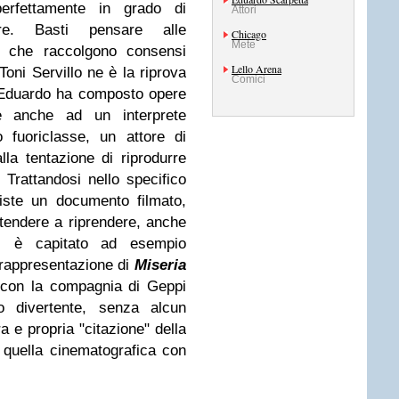
erfettamente in grado di
Attori
re. Basti pensare alle
Chicago
Mete
 che raccolgono consensi
Lello Arena
 Toni Servillo ne è la riprova
Comici
e Eduardo ha composto opere
ie anche ad un interprete
o fuoriclasse, un attore di
la tentazione di riprodurre
Trattandosi nello specifico
iste un documento filmato,
 tendere a riprendere, anche
. Mi è capitato ad esempio
 rappresentazione di
Miseria
con la compagnia di Geppi
o divertente, senza alcun
a e propria "citazione" della
 quella cinematografica con