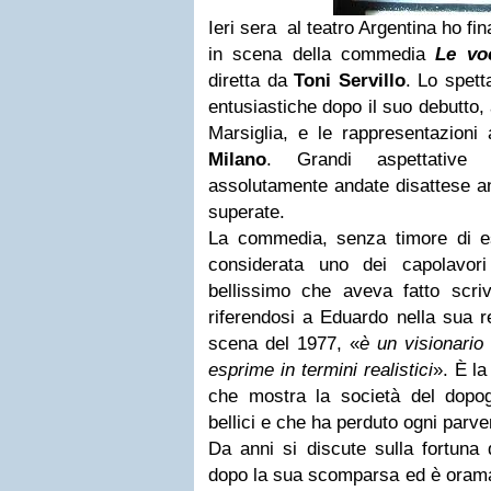
Ieri sera al teatro Argentina ho fi
in scena della commedia
Le vo
diretta da
Toni Servillo
. Lo spett
entusiastiche dopo il suo debutto
Marsiglia, e le rappresentazioni 
Milano
. Grandi aspettative
assolutamente andate disattese an
superate.
La commedia, senza timore di e
considerata uno dei capolavor
bellissimo che aveva fatto scriv
riferendosi a Eduardo nella sua 
scena del 1977, «
è un visionario
esprime in termini realistici
». È la
che mostra la società del dopogu
bellici e che ha perduto ogni parv
Da anni si discute sulla fortuna
dopo la sua scomparsa ed è oramai