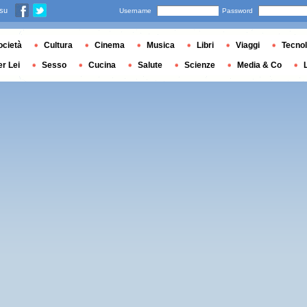
 su
Username
Password
ocietà
Cultura
Cinema
Musica
Libri
Viaggi
Tecnol
er Lei
Sesso
Cucina
Salute
Scienze
Media & Co