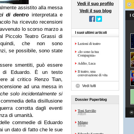
Vedi il suo profilo
nalmente assistito alla messa
Vedi il suo blog
ci di dentro
interpretata e
I
acolo ha ricevuto recensioni
, avvenuto lo scorso marzo a
I suoi ultimi articoli
al Piccolo Teatro Grassi di
 quindi, che non sono
Lezioni di teatro
zi, se possibile, sono state
«Io sono la tua
Compagnia»
Addio, Luca
ssere smentiti, può essere
Il teatro, una
i di Eduardo. È un testo
conversazione di vita
ere al critico Renzo Tian,
recensione ad una messa in
Vedi tutti
 che solo incidentalmente si
Dossier Paperblog
 commedia della disillusione
erra corrotta dagli eventi
Toni Servillo
Attori
enza di umanità.
 delle commedie di Eduardo
Milano
Mete
 un dato di fatto che le sue
Eduardo Scarpetta