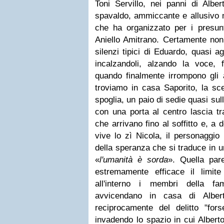
Toni Servillo, nei panni di Alber
spavaldo, ammiccante e allusivo 
che ha organizzato per i presun
Aniello Amitrano. Certamente non
silenzi tipici di Eduardo, quasi ag
incalzandoli, alzando la voce, f
quando finalmente irrompono gli 
troviamo in casa Saporito, la sc
spoglia, un paio di sedie quasi sull
con una porta al centro lascia tr
che arrivano fino al soffitto e, a 
vive lo zì Nicola, il personaggio
della speranza che si traduce in u
«
l'umanità è sorda
». Quella par
estremamente efficace il limite 
all'interno i membri della f
avvicendano in casa di Albert
reciprocamente del delitto "fo
invadendo lo spazio in cui Albert