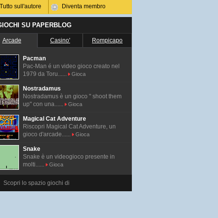
Tutto sull'autore
Diventa membro
 GIOCHI SU PAPERBLOG
Arcade
Casino'
Rompicapo
Pacman
Pac-Man é un video gioco creato nel
1979 da Toru......
Gioca
Nostradamus
Nostradamus è un gioco " shoot them
up" con una......
Gioca
Magical Cat Adventure
Riscopri Magical Cat Adventure, un
gioco d'arcade......
Gioca
Snake
Snake è un videogioco presente in
molti......
Gioca
Scopri lo spazio giochi di