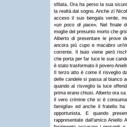
sfilata. Ora ha perso la sua sicur
la realtà dal sogno. Anche zì Nic
acceso il suo bengala verde, mu
«
un poco di pace
». Nel finale 
moglie del presunto morto che gri
Alberto di presentare le prove del
ancora più cupo e macabro un'imp
corrente. Il buio viene però ris
che porta per far luce le sue cande
è stato trasformato il povero Aniell
Il terzo atto è come il risveglio
delle candele si passa al bianco 
quando al risveglio la luce offen
prima erano chiusi. Alberto ora sa 
il vero crimine che si è consuma
famiglia
» ed anche il fratello ha
opportunista. E quando presen
rappresentate dall'amico Aniello 
finalmente accusare i presenti e 