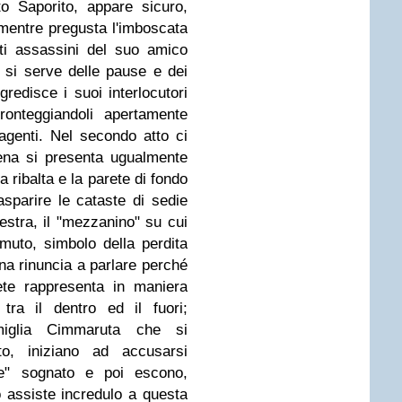
to Saporito, appare sicuro,
mentre pregusta l'imboscata
ti assassini del suo amico
 si serve delle pause e dei
gredisce i suoi interlocutori
ronteggiandoli apertamente
agenti. Nel secondo atto ci
ena si presenta ugualmente
a ribalta e la parete di fondo
asparire le cataste di sedie
destra, il "mezzanino" su cui
 muto, simbolo della perdita
na rinuncia a parlare perché
ete rappresenta in maniera
tra il dentro ed il fuori;
amiglia Cimmaruta che si
o, iniziano ad accusarsi
rse" sognato e poi escono,
o assiste incredulo a questa