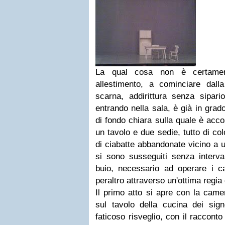
La qual cosa non è certamen
allestimento, a cominciare dal
scarna, addirittura senza sipari
entrando nella sala, è già in grad
di fondo chiara sulla quale è acc
un tavolo e due sedie, tutto di col
di ciabatte abbandonate vicino a un
si sono susseguiti senza interva
buio, necessario ad operare i ca
peraltro attraverso un'ottima regia 
Il primo atto si apre con la cam
sul tavolo della cucina dei sig
faticoso risveglio, con il raccont