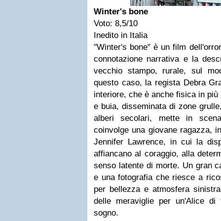
Winter's bone
Voto: 8,5/10
Inedito in Italia
"Winter's bone" è un film dell'orr
connotazione narrativa e la descr
vecchio stampo, rurale, sul mod
questo caso, la regista Debra Gra
interiore, che è anche fisica in più 
e buia, disseminata di zone grulle,
alberi secolari, mette in sce
coinvolge una giovane ragazza, in
Jennifer Lawrence, in cui la disp
affiancano al coraggio, alla deter
senso latente di morte. Un gran cas
e una fotografia che riesce a ric
per bellezza e atmosfera sinistra
delle meraviglie per un'Alice di 
sogno.