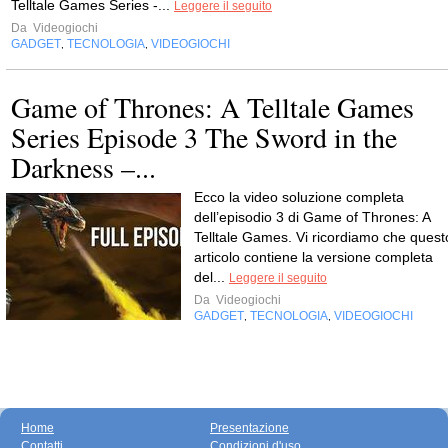
Telltale Games Series -...
Leggere il seguito
Da
Videogiochi
GADGET
TECNOLOGIA
VIDEOGIOCHI
,
,
Game of Thrones: A Telltale Games
Series Episode 3 The Sword in the
Darkness –...
Ecco la video soluzione completa
dell’episodio 3 di Game of Thrones: A
Telltale Games. Vi ricordiamo che quest
articolo contiene la versione completa
del...
Leggere il seguito
Da
Videogiochi
GADGET
TECNOLOGIA
VIDEOGIOCHI
,
,
Home
Presentazione
Contatti
Condizioni d'uso