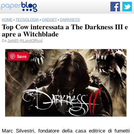
HOME
›
TECNOLOGIA
›
GADGET
›
DARKNESS
Top Cow interessata a The Darkness III e
apre a Witchblade
Da
Jark85
@LandOfRust
Save
Marc Silvestri, fondatore della casa editrice di fumetti