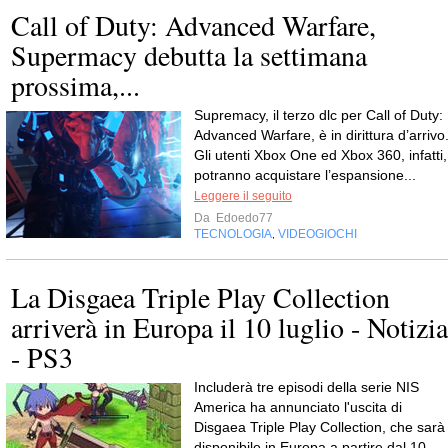
Call of Duty: Advanced Warfare,
Supermacy debutta la settimana
prossima,...
Supremacy, il terzo dlc per Call of Duty:
Advanced Warfare, è in dirittura d’arrivo
Gli utenti Xbox One ed Xbox 360, infatti,
potranno acquistare l’espansione...
Leggere il seguito
Da
Edoedo77
TECNOLOGIA
VIDEOGIOCHI
,
La Disgaea Triple Play Collection
arriverà in Europa il 10 luglio - Notizia
- PS3
Includerà tre episodi della serie NIS
America ha annunciato l'uscita di
Disgaea Triple Play Collection, che sarà
disponibile in Europa a partire dal 10