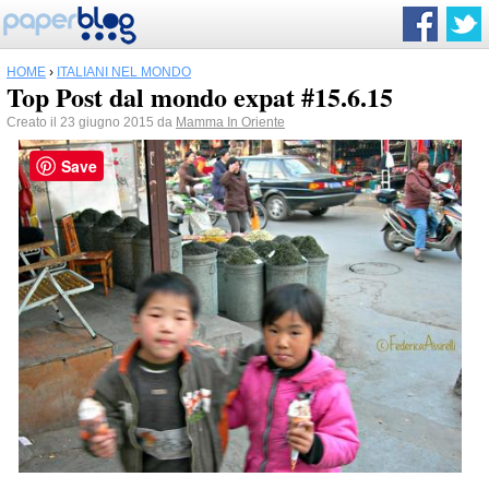
HOME
›
ITALIANI NEL MONDO
Top Post dal mondo expat #15.6.15
Creato il 23 giugno 2015 da
Mamma In Oriente
Save