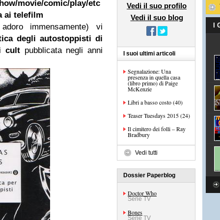
show/movie/comic/play/etc
Vedi il suo profilo
 ai telefilm
Vedi il suo blog
I
adoro immensamente) vi
ica degli autostoppisti di
fi
cult
pubblicata negli anni
I suoi ultimi articoli
Segnalazione: Una
presenza in quella casa
(libro primo) di Paige
McKenzie
Libri a basso costo (40)
Teaser Tuesdays 2015 (24)
Il cimitero dei folli – Ray
Bradbury
Vedi tutti
Dossier Paperblog
Doctor Who
Serie TV
Bones
Serie TV