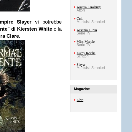
Angela Lansbury
Attori
Cult
ampire
Slayer
vi potrebbe
Musicisti Stranieri
te" di Kiersten White
o la
Arsenio Lupin
Serie TV
ra Clare
.
Miss Marple
Serie TV
Kathy Reichs
Scrittori
Slayer
Musicisti Stranieri
Magazine
Libri