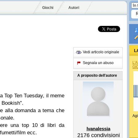
Giochi
Autori
L
Vedi articolo originale
L'
Segnala un abuso
GI
A proposito dell'autore
ca Top Ten Tuesday, il meme
e Bookish”.
re alla domanda a tema che
Agi
sonale.
ere una top 10 di libri da
Ivanalessia
/fumetti/film ecc.
2176
condivisioni