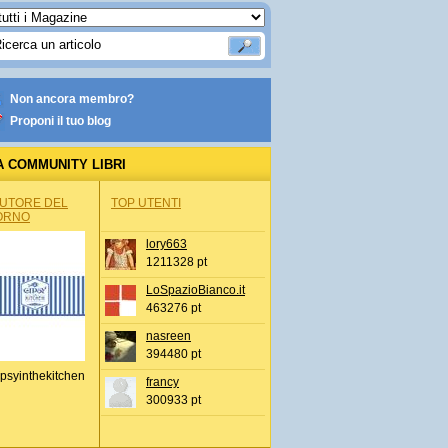
Non ancora membro?
Proponi il tuo blog
A COMMUNITY LIBRI
AUTORE DEL
TOP UTENTI
ORNO
lory663
1211328 pt
LoSpazioBianco.it
463276 pt
nasreen
394480 pt
psyinthekitchen
francy
300933 pt