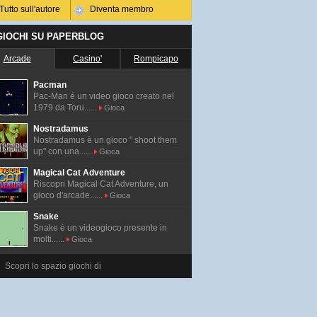
Tutto sull'autore
Diventa membro
 GIOCHI SU PAPERBLOG
Arcade
Casino'
Rompicapo
Pacman
Pac-Man é un video gioco creato nel
1979 da Toru......
Gioca
Nostradamus
Nostradamus è un gioco " shoot them
up" con una......
Gioca
Magical Cat Adventure
Riscopri Magical Cat Adventure, un
gioco d'arcade......
Gioca
Snake
Snake è un videogioco presente in
molti......
Gioca
Scopri lo spazio giochi di