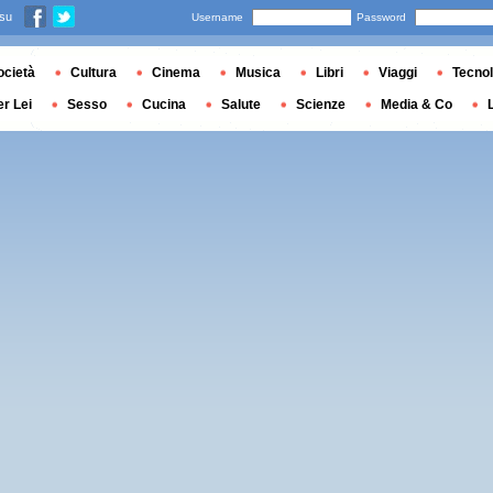
 su
Username
Password
ocietà
Cultura
Cinema
Musica
Libri
Viaggi
Tecnol
er Lei
Sesso
Cucina
Salute
Scienze
Media & Co