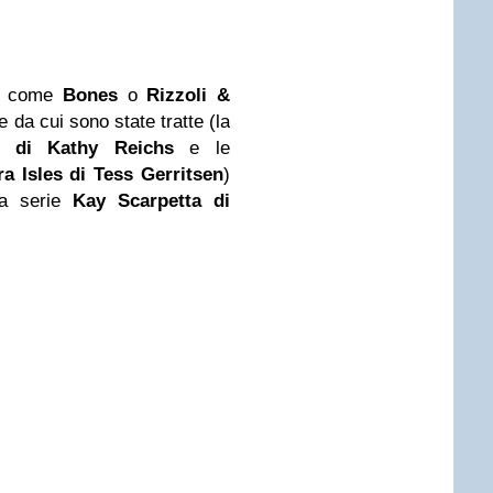
ler come
Bones
o
Rizzoli &
e da cui sono state tratte (la
 di Kathy Reichs
e
le
a Isles
di Tess Gerritsen
)
lla serie
Kay Scarpetta di