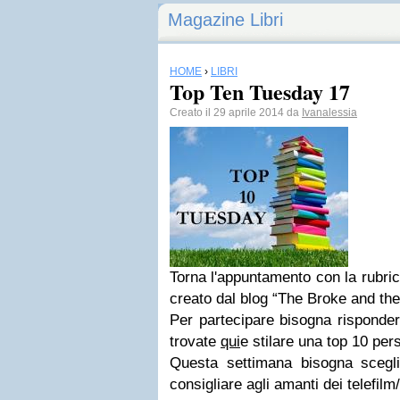
Magazine Libri
HOME
›
LIBRI
Top Ten Tuesday 17
Creato il 29 aprile 2014 da
Ivanalessia
Torna l'appuntamento con la rubri
creato dal blog “The Broke and th
Per partecipare bisogna risponde
trovate
qui
e stilare una top 10 per
Questa settimana bisogna scegli
consigliare agli amanti dei telefilm