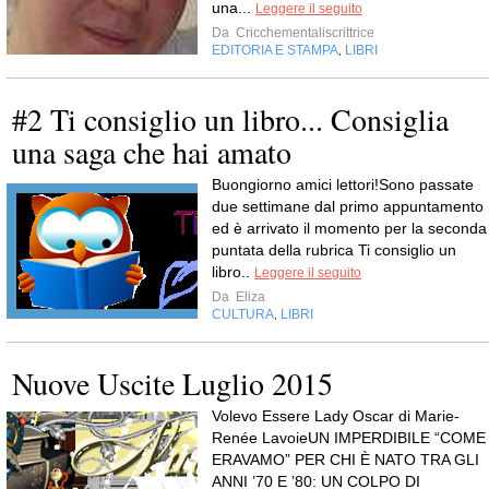
una...
Leggere il seguito
Da
Cricchementaliscrittrice
EDITORIA E STAMPA
LIBRI
,
#2 Ti consiglio un libro... Consiglia
una saga che hai amato
Buongiorno amici lettori!Sono passate
due settimane dal primo appuntamento
ed è arrivato il momento per la seconda
puntata della rubrica Ti consiglio un
libro..
Leggere il seguito
Da
Eliza
CULTURA
LIBRI
,
Nuove Uscite Luglio 2015
Volevo Essere Lady Oscar di Marie-
Renée LavoieUN IMPERDIBILE “COME
ERAVAMO” PER CHI È NATO TRA GLI
ANNI ’70 E ’80: UN COLPO DI