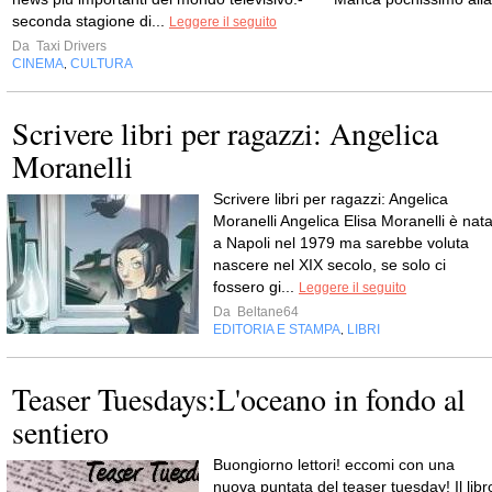
seconda stagione di...
Leggere il seguito
Da
Taxi Drivers
CINEMA
CULTURA
,
Scrivere libri per ragazzi: Angelica
Moranelli
Scrivere libri per ragazzi: Angelica
Moranelli Angelica Elisa Moranelli è nat
a Napoli nel 1979 ma sarebbe voluta
nascere nel XIX secolo, se solo ci
fossero gi...
Leggere il seguito
Da
Beltane64
EDITORIA E STAMPA
LIBRI
,
Teaser Tuesdays:L'oceano in fondo al
sentiero
Buongiorno lettori! eccomi con una
nuova puntata del teaser tuesday! Il libr