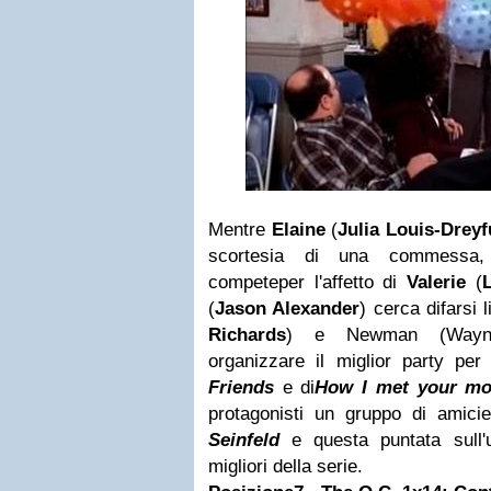
Mentre
Elaine
(
Julia Louis-Dreyf
scortesia di una commess
competeper l'affetto di
Valerie
(
(
Jason Alexander
) cerca difarsi 
Richards
) e Newman (Wayne
organizzare il miglior party per 
Friends
e di
How I met your mo
protagonisti un gruppo di amicie
Seinfeld
e questa puntata sull'
migliori della serie.