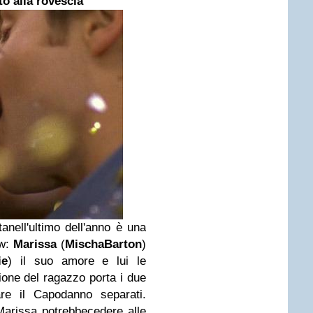
o alla rovescia
nell'ultimo dell'anno è una
ow:
Marissa
(
MischaBarton
)
ie
) il suo amore e lui le
ione del ragazzo porta i due
are il Capodanno separati.
arissa potrebbecedere alle