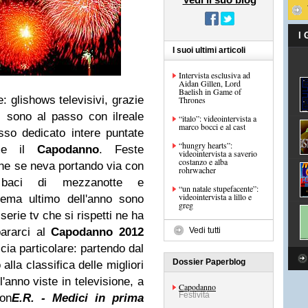
I
I suoi ultimi articoli
Intervista esclusiva ad
Aidan Gillen, Lord
Baelish in Game of
: glishows televisivi, grazie
Thrones
, sono al passo con ilreale
“italo”: videointervista a
marco bocci e al cast
so dedicato intere puntate
“hungry hearts”:
ome il
Capodanno
. Feste
videointervista a saverio
costanzo e alba
che se neva portando via con
rohrwacher
, baci di mezzanotte e
“un natale stupefacente”:
videointervista a lillo e
tema ultimo dell'anno sono
greg
erie tv che si rispetti ne ha
ararci al
Capodanno
2012
Vedi tutti
cia particolare: partendo dal
Dossier Paperblog
alla classifica delle migliori
l'anno viste in televisione, a
Capodanno
Festività
con
E.R. - Medici in prima