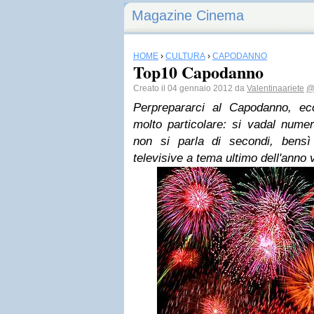
Magazine Cinema
HOME
›
CULTURA
›
CAPODANNO
Top10 Capodanno
Creato il 04 gennaio 2012 da
Valentinaariete
@
Perprepararci al Capodanno, ec
molto particolare: si vadal nume
non si parla di secondi, bensì d
televisive a tema ultimo dell'anno