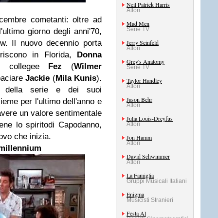
Neil Patrick Harris
Attori
embre cometanti: oltre ad
Mad Men
Serie TV
'ultimo giorno degli anni'70,
ow. Il nuovo decennio porta
Jerry Seinfeld
Attori
eriscono in Florida,
Donna
Grey's Anatomy
l collegee
Fez
(
Wilmer
Serie TV
baciare
Jackie
(
Mila Kunis
).
Taylor Handley
Attori
 della serie e dei suoi
Jason Behr
sieme per l'ultimo dell'anno e
Attori
davere un valore sentimentale
Julia Louis-Dreyfus
bene lo spiritodi Capodanno,
Attori
ovo che inizia.
Jon Hamm
Attori
millennium
David Schwimmer
Attori
La Famiglia
Gruppi Musicali Italiani
Enigma
Musicisti Stranieri
Festa Al