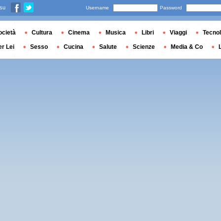
 su
Username
Password
ocietà
Cultura
Cinema
Musica
Libri
Viaggi
Tecnol
er Lei
Sesso
Cucina
Salute
Scienze
Media & Co