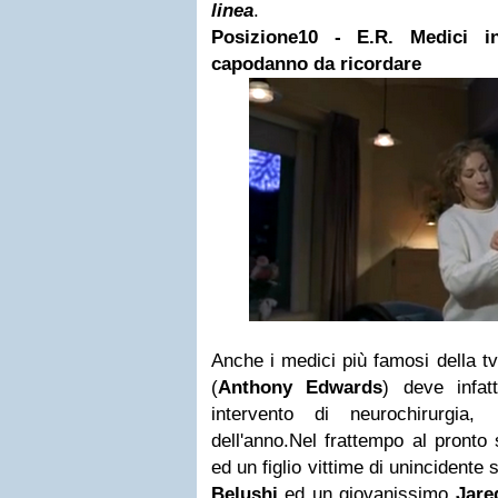
linea
.
Posizione10 - E.R. Medici i
capodanno da ricordare
Anche i medici più famosi della t
(
Anthony Edwards
) deve infat
intervento di neurochirurgia, 
dell'anno.Nel frattempo al pronto
ed un figlio vittime di unincidente s
Belushi
ed un giovanissimo
Jare