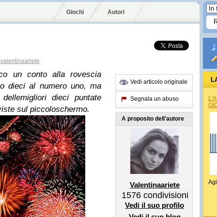
Giochi
Autori
valentinaariete
co un conto alla rovescia
L
Vedi articolo originale
ro dieci al numero uno, ma
ellemigliori dieci puntate
L'
Segnala un abuso
GI
 viste sul piccoloschermo.
A proposito dell'autore
Agi
Valentinaariete
1576
condivisioni
Vedi il suo profilo
Vedi il suo blog