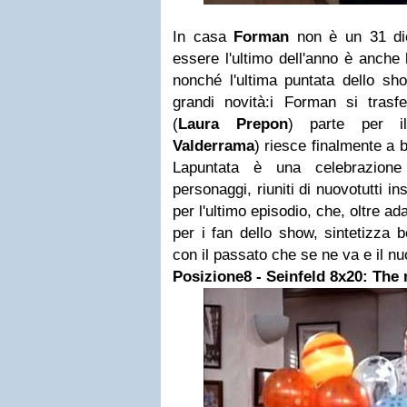
In casa
Forman
non è un 31 dic
essere l'ultimo dell'anno è anche l
nonché l'ultima puntata dello sh
grandi novità:i Forman si trasf
(
Laura Prepon
) parte per i
Valderrama
) riesce finalmente a 
Lapuntata è una celebrazione
personaggi, riuniti di nuovotutti in
per l'ultimo episodio, che, oltre a
per i fan dello show, sintetizza 
con il passato che se ne va e il nu
Posizione8 -
Seinfeld
8x20: The 