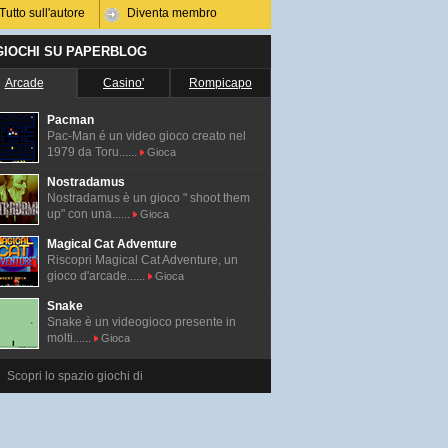
Tutto sull'autore
Diventa membro
 GIOCHI SU PAPERBLOG
Arcade
Casino'
Rompicapo
Pacman
Pac-Man é un video gioco creato nel
1979 da Toru......
Gioca
Nostradamus
Nostradamus è un gioco " shoot them
up" con una......
Gioca
Magical Cat Adventure
Riscopri Magical Cat Adventure, un
gioco d'arcade......
Gioca
Snake
Snake è un videogioco presente in
molti......
Gioca
Scopri lo spazio giochi di