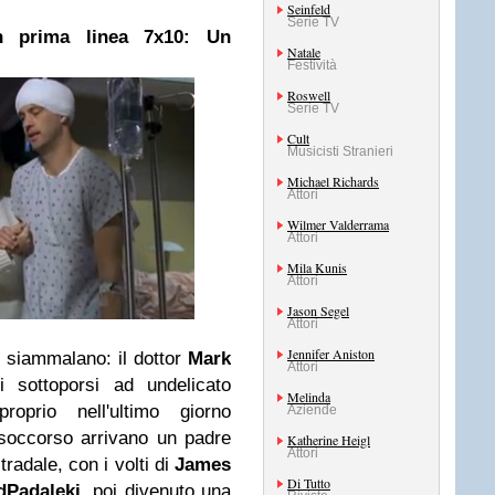
Seinfeld
Serie TV
n prima linea 7x10: Un
Natale
Festività
Roswell
Serie TV
Cult
Musicisti Stranieri
Michael Richards
Attori
Wilmer Valderrama
Attori
Mila Kunis
Attori
Jason Segel
Attori
Jennifer Aniston
v siammalano: il dottor
Mark
Attori
ti sottoporsi ad undelicato
Melinda
proprio nell'ultimo giorno
Aziende
 soccorso arrivano un padre
Katherine Heigl
Attori
tradale, con i volti di
James
Di Tutto
dPadaleki
, poi divenuto una