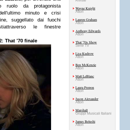
Riviste
 ruolo da protagonista
Wayne Knight
Attori
dell'ultimo minuto e crisi
fine, suggellato dai fuochi
Lauren Graham
Attori
tiattraverso le finestre
Anthony Edwards
Attori
: That '70 finale
That '70s Show
Serie TV
Lisa Kudrow
Attori
Ben McKenzie
Attori
Matt LeBlanc
Attori
Laura Prepon
Attori
Jason Alexander
Attori
Marshall
Gruppi Musicali Italiani
James Belushi
Attori