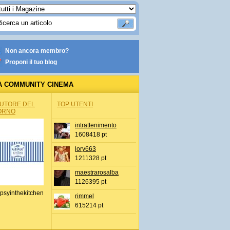
Non ancora membro?
Proponi il tuo blog
A COMMUNITY CINEMA
AUTORE DEL
TOP UTENTI
ORNO
intrattenimento
1608418 pt
lory663
1211328 pt
maestrarosalba
1126395 pt
psyinthekitchen
rimmel
615214 pt