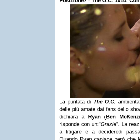
Posizione7 - The O.C. 1x14: Cont
La puntata di
The O.C.
ambientata
delle più amate dai fans dello sh
dichiara a
Ryan
(
Ben McKenz
risponde con un:"
Grazie
". La reaz
a litigare e a decideredi pass
Quando Ryan capisce però che M