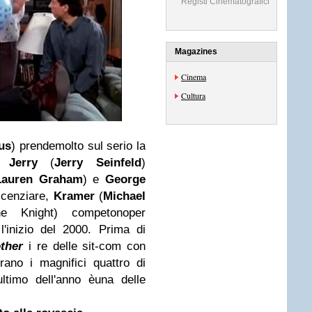
Registi Cinematografici
Magazines
Cinema
Cultura
us
) prendemolto sul serio la
a,
Jerry
(
Jerry Seinfeld
)
Lauren Graham
) e
George
licenziare,
Kramer
(
Michael
 Knight) competonoper
l'inizio del 2000. Prima di
ther
i re delle sit-com con
rano i magnifici quattro di
ultimo dell'anno èuna delle