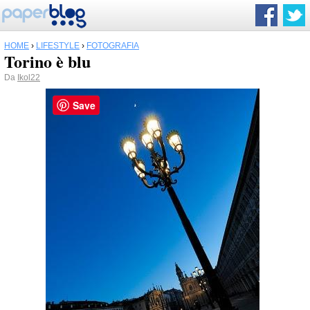
HOME
›
LIFESTYLE
›
FOTOGRAFIA
Torino è blu
Da
Ikol22
Save