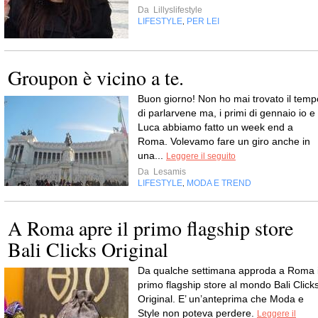
Da
Lillyslifestyle
LIFESTYLE
PER LEI
,
Groupon è vicino a te.
Buon giorno! Non ho mai trovato il temp
di parlarvene ma, i primi di gennaio io e
Luca abbiamo fatto un week end a
Roma. Volevamo fare un giro anche in
una...
Leggere il seguito
Da
Lesamis
LIFESTYLE
MODA E TREND
,
A Roma apre il primo flagship store
Bali Clicks Original
Da qualche settimana approda a Roma i
primo flagship store al mondo Bali Click
Original. E’ un’anteprima che Moda e
Style non poteva perdere.
Leggere il