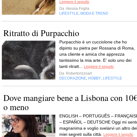
Leggere il seguito
Da
Alessia Foglia
LIFESTYLE
MODA E TREND
,
Ritratto di Purpacchio
Purpacchio è un cucciolone che ho
dipinto su pietra per Rossana di Roma,
una cliente e amica che apprezza
tantissimo la mia arte. E' solo uno dei
tanti ritratt...
Leggere il seguito
Da
Robertorizzoart
DECORAZIONE
HOBBY
LIFESTYLE
,
,
Dove mangiare bene a Lisbona con 10
o meno
ENGLISH – PORTUGUÊS – FRANÇAIS
– ESPAÑOL – DEUTSCHE Oggi mi sent
magnanima e voglio svelarvi un altro de
miei segreti sulla città.
Leggere il seguito