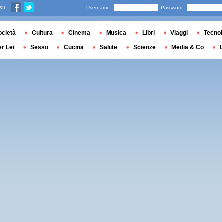
 su
Username
Password
ocietà
Cultura
Cinema
Musica
Libri
Viaggi
Tecnol
er Lei
Sesso
Cucina
Salute
Scienze
Media & Co