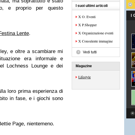
ilata, ma soprattutto è stato
I suoi ultimi articoli
o, e proprio per questo
I
X O. Eventi
X P.Shopper
Festina Lente
.
X Organizzazione eventi
X Consulente immagine
lley, e oltre a scambiare mi
Vedi tutti
ituazione era informale e
 del Lochness Lounge e dei
Magazine
Lifestyle
alla loro prima esperienza di
to in fase, e i giochi sono
 Bettie Page, nientemeno.