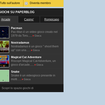
Tutto sull'autore
Diventa membro
 GIOCHI SU PAPERBLOG
Arcade
Casino'
Rompicapo
Pacman
Pac-Man é un video gioco creato nel
1979 da Toru......
Gioca
Nostradamus
Nostradamus è un gioco " shoot them
up" con una......
Gioca
Magical Cat Adventure
Riscopri Magical Cat Adventure, un
gioco d'arcade......
Gioca
Snake
Snake è un videogioco presente in
molti......
Gioca
Scopri lo spazio giochi di