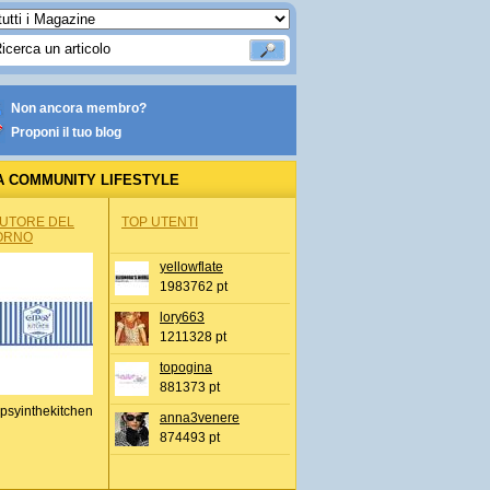
Non ancora membro?
Proponi il tuo blog
A COMMUNITY LIFESTYLE
AUTORE DEL
TOP UTENTI
ORNO
yellowflate
1983762 pt
lory663
1211328 pt
topogina
881373 pt
psyinthekitchen
anna3venere
874493 pt