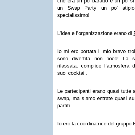
che era un po’ baratto e un po’ sf
un Swap Party un po’ atipic
specialissimo!
L’idea e l’organizzazione erano di
Io mi ero portata il mio bravo tro
sono divertita non poco! La s
rilassata, complice l’atmosfera
suoi cocktail.
Le partecipanti erano quasi tutte 
swap, ma siamo entrate quasi subi
partiti.
Io ero la coordinatrice del gruppo