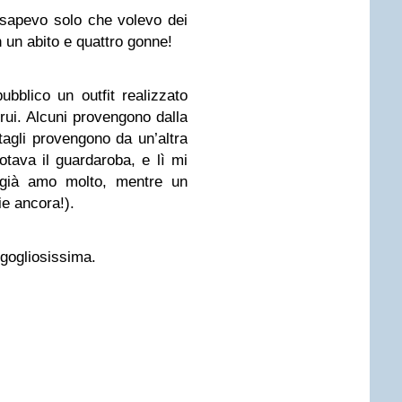
sapevo solo che volevo dei
n un abito e quattro gonne!
bblico un outfit realizzato
trui. Alcuni provengono dalla
ttagli provengono da un’altra
otava il guardaroba, e lì mi
 già amo molto, mentre un
ie ancora!).
rgogliosissima.