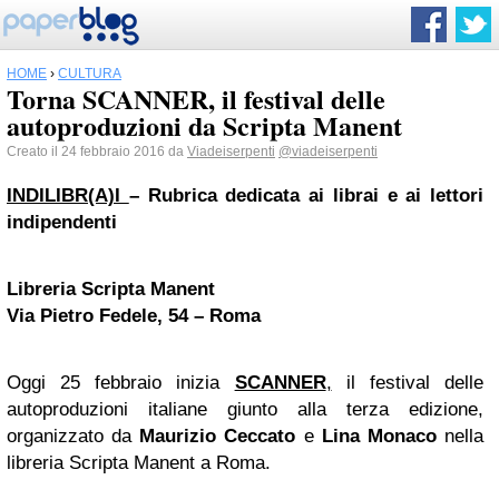
HOME
›
CULTURA
Torna SCANNER, il festival delle
autoproduzioni da Scripta Manent
Creato il 24 febbraio 2016 da
Viadeiserpenti
@viadeiserpenti
INDILIBR(A)I
– Rubrica dedicata ai librai e ai lettori
indipendenti
Libreria Scripta Manent
Via Pietro Fedele, 54 – Roma
Oggi 25 febbraio inizia
SCANNER
,
il festival delle
autoproduzioni italiane giunto alla terza edizione,
organizzato da
Maurizio Ceccato
e
Lina Monaco
nella
libreria Scripta Manent a Roma.